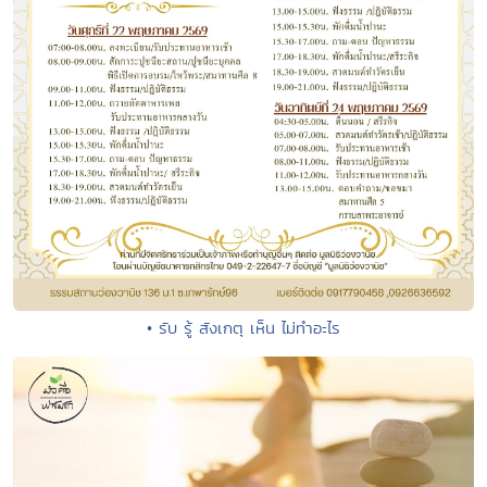
• รับ รู้ สังเกตุ เห็น ไม่ทำอะไร