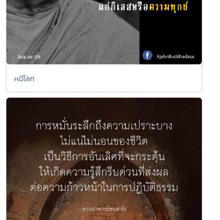
หนีโลก