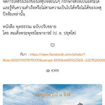
จัดการให้ตรงเรื่องของเหตุปัจจัยนั้นๆ ก็รักษาจิตให้เป็นอิสระได้
และรู้ทันความสำเร็จหรือไม่ตามความเป็นไปได้หรือไม่ได้ของเหตุ
ปัจจัยเหล่านั้น
หนังสือ พุทธธรรม ฉบับปรับขยาย
โดย สมเด็จพระพุทธโฆษาจารย์ (ป. อ. ปยุตฺโต)
ที่มา :
https://www.facebook.com/photo/?
fbid=3032171107079370&set=pb.100064435552569.-220752000
4,505