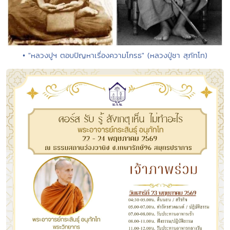
• "หลวงปูฯ ตอบปัญหาเรื่องความโกรธ" (หลวงปู่ชา สุภัทโท)