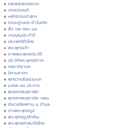
คลังแสงแห่งธรรม
บทสวดมนต์
หลักธรรมนำสุขฯ
กรรมฐานประจำวันเกิด
ฮีต ๑๒ คอง ๑๔
งานบุญประจำปี
ประเพณีทั่วไทย
พระพุทธเจ้า
ภาพพระพุทธประวัติ
ประวัติพระพุทธสาวก
ทศชาติชาดก
นิทานชาดก
พุทธวจนในธรรมบท
มงคล ๓๘ ประการ
พุทธศาสนสุภาษิต
พุทธศาสนสุภาษิต ๖๒๑
สังเวชนียสถาน ๔ ตำบล
ปางพระพุทธรูป
พระพุทธรูปสำคัญ
พระพุทธศาสนาในไทย