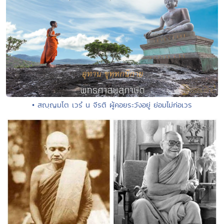
• สญฺญมโต เวรํ น จีรติ ผู้คอยระวังอยู่ ย่อมไม่ก่อเวร