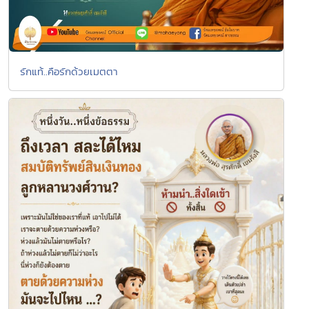
รักแท้..คือรักด้วยเมตตา