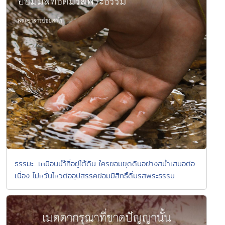
ธรรมะ...เหมือนนำ้ที่อยู่ใต้ดิน ใครยอมขุดดินอย่างสม่ำเสมอต่อ
เนื่อง ไม่หวั่นไหวต่ออุปสรรคย่อมมีสิทธิ์ดื่มรสพระธรรม