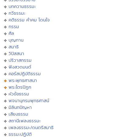
บทความธรรมะ
กวีธรรมะ
คติธรรม คำคม โดนใจ
กรรม
ศีล
บุญทาน
สมาธิ
วิปัสสนา
ปริวาสกรรม
ฟังสวดมนต์
คอร์สปฏิบัติธรรม
พระพุทธศาสนา
พระไตรปิฏก
หัวข้อธรรม
พจนานุกรมพุทธศาสน์
มิลินทปัญหา
เสียงธรรม
สถานีเพลงธรรมะ
เพลงธรรมะ/ดนตรีสมาธิ
ธรรมะปฏิบัติ