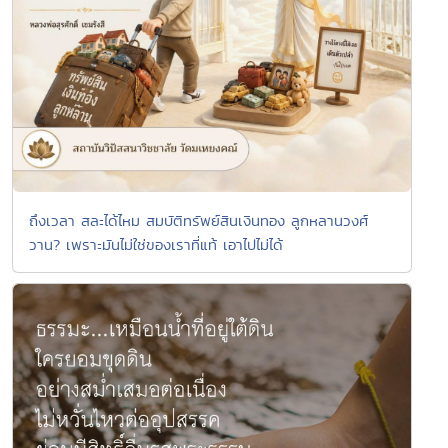
ถึงเวลา สละได้ไหม สมบัติทรัพย์สินเงินทอง ลูกหลานวงศ์
วาน? เพราะมันไม่ใช่ของเราที่แท้ เอาไปไม่ได้