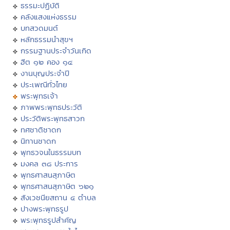
ธรรมะปฏิบัติ
คลังแสงแห่งธรรม
บทสวดมนต์
หลักธรรมนำสุขฯ
กรรมฐานประจำวันเกิด
ฮีต ๑๒ คอง ๑๔
งานบุญประจำปี
ประเพณีทั่วไทย
พระพุทธเจ้า
ภาพพระพุทธประวัติ
ประวัติพระพุทธสาวก
ทศชาติชาดก
นิทานชาดก
พุทธวจนในธรรมบท
มงคล ๓๘ ประการ
พุทธศาสนสุภาษิต
พุทธศาสนสุภาษิต ๖๒๑
สังเวชนียสถาน ๔ ตำบล
ปางพระพุทธรูป
พระพุทธรูปสำคัญ