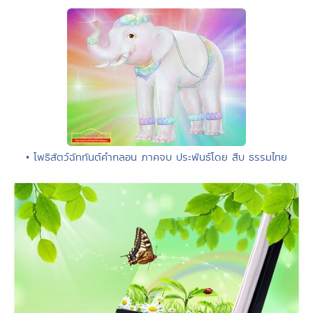
• โพธิสัตว์ฉัททันต์คำกลอน ภาคจบ ประพันธ์โดย สืบ ธรรมไทย