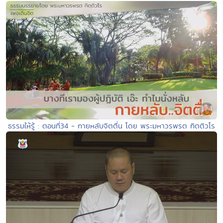
ธรรมให้รู้ : ตอนที่34 - กายหลับจิตตื่น โดย พระมหาวรพรต กิตติวโร