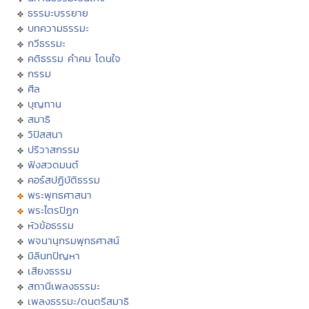
ธรรมะบรรยาย
บทความธรรมะ
กวีธรรมะ
คติธรรม คำคม โดนใจ
กรรม
ศีล
บุญทาน
สมาธิ
วิปัสสนา
ปริวาสกรรม
ฟังสวดมนต์
คอร์สปฏิบัติธรรม
พระพุทธศาสนา
พระไตรปิฏก
หัวข้อธรรม
พจนานุกรมพุทธศาสน์
มิลินทปัญหา
เสียงธรรม
สถานีเพลงธรรมะ
เพลงธรรมะ/ดนตรีสมาธิ