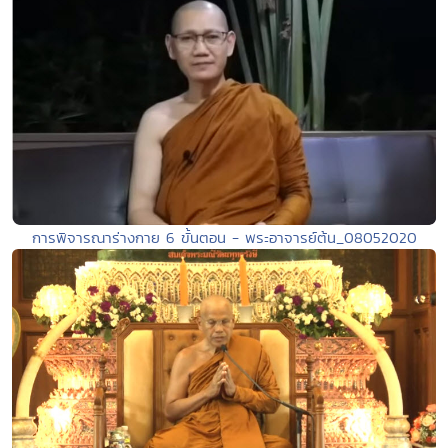
การพิจารณาร่างกาย 6 ขั้นตอน - พระอาจารย์ต้น_08052020