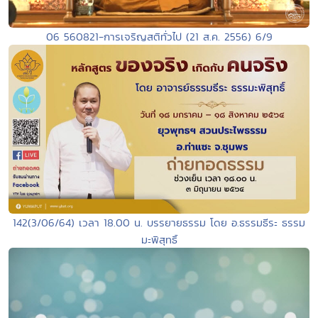
06 560821-การเจริญสติทั่วไป (21 ส.ค. 2556) 6/9
142(3/06/64) เวลา 18.00 น. บรรยายธรรม โดย อ.ธรรมธีระ ธรรม
มะพิสุทธิ์