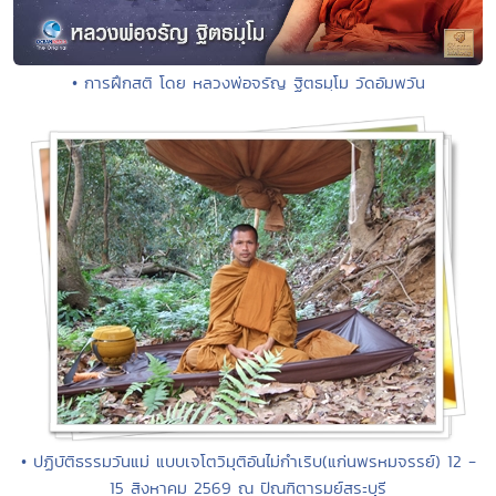
• การฝึกสติ โดย หลวงพ่อจรัญ ฐิตธมฺโม วัดอัมพวัน
• ปฏิบัติธรรมวันแม่ แบบเจโตวิมุติอันไม่กำเริบ(แก่นพรหมจรรย์) 12 -
15 สิงหาคม 2569 ณ ปัณฑิตารมย์สระบุรี