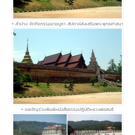
• ลำปาง จัดกิจกรรมมาฆบูชา สัปดาห์ส่งเสริมพระพุทธศาสนา
• ขอเชิญร่วมพิมพ์หนังสือธรรมปฎิบัติหลวงพ่อสนธื