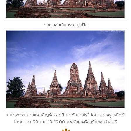
• วธ.มอบเงินบูรณะปูนปั้น
• ยุวพุทธฯ บางแค เชิญฟัง"สุขนี้ หาได้อย่างไร" โดย พระครูวรกิตติ
โสภณ อา 29 เมย 13-16.00 น.พร้อมเครื่องดื่มของว่างฟรี