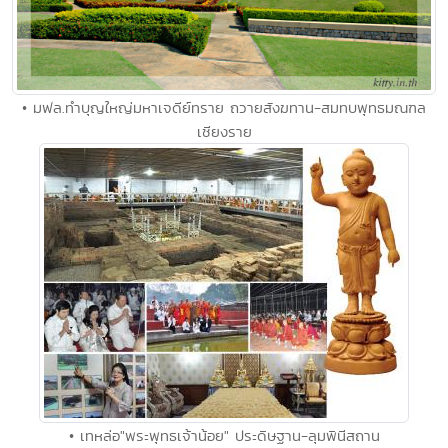
• มฟล.ทำบุญใหญ่มหาเจดีย์ทราย ถวายสังฆทาน-สมทบพุทธมณฑล
เชียงราย
• เทหล่อ"พระพุทธเจ้าน้อย" ประดิษฐาน-ลุมพินีสถาน