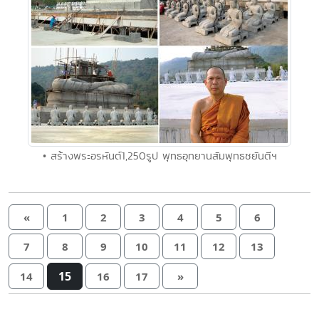
• สร้างพระอรหันต์1,250รูป พุทธอุทยานสัมพุทธชยันตีฯ
«
1
2
3
4
5
6
7
8
9
10
11
12
13
15
14
16
17
»