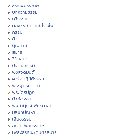
ธรรมะบรรยาย
บทความธรรมะ
กวีธรรมะ
คติธรรม คำคม โดนใจ
กรรม
ศีล
บุญทาน
สมาธิ
วิปัสสนา
ปริวาสกรรม
ฟังสวดมนต์
คอร์สปฏิบัติธรรม
พระพุทธศาสนา
พระไตรปิฏก
หัวข้อธรรม
พจนานุกรมพุทธศาสน์
มิลินทปัญหา
เสียงธรรม
สถานีเพลงธรรมะ
เพลงธรรมะ/ดนตรีสมาธิ