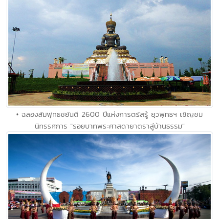
• ฉลองสัมพุทธชยันตี 2600 ปีแห่งการตรัสรู้ ยุวพุทธฯ เชิญชม
นิทรรศการ "รอยบาทพระศาสดายาตราสู่บ้านธรรม"