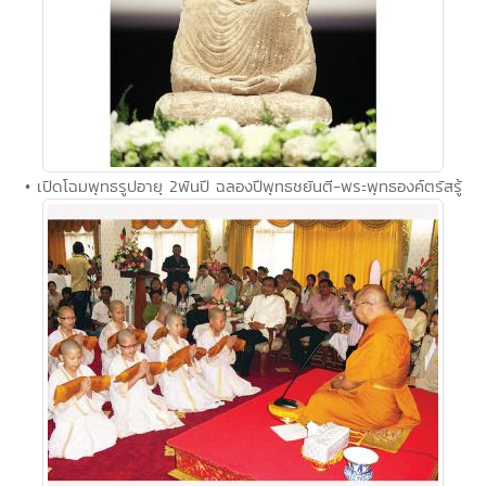
• เปิดโฉมพุทธรูปอายุ 2พันปี ฉลองปีพุทธชยันตี-พระพุทธองค์ตรัสรู้