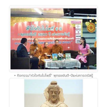
• กิจกรรม"หัวใจกับใบโพธิ์" พุทธชยันตี-ปีแห่งการตรัสรู้