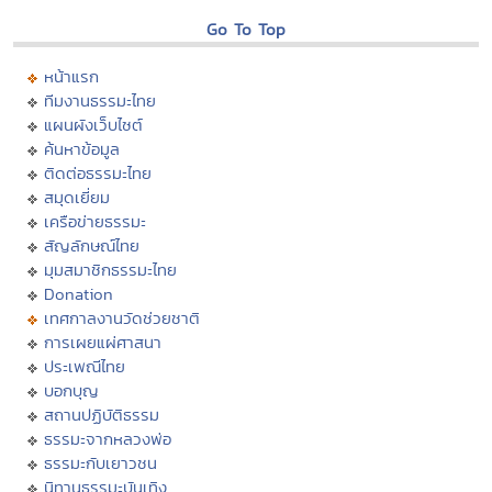
Go To Top
หน้าแรก
ทีมงานธรรมะไทย
แผนผังเว็บไซต์
ค้นหาข้อมูล
ติดต่อธรรมะไทย
สมุดเยี่ยม
เครือข่ายธรรมะ
สัญลักษณ์ไทย
มุมสมาชิกธรรมะไทย
Donation
เทศกาลงานวัดช่วยชาติ
การเผยแผ่ศาสนา
ประเพณีไทย
บอกบุญ
สถานปฏิบัติธรรม
ธรรมะจากหลวงพ่อ
ธรรมะกับเยาวชน
นิทานธรรมะบันเทิง