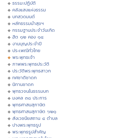
ธรรมะปฏิบัติ
คลังแสงแห่งธรรม
บทสวดมนต์
หลักธรรมนำสุขฯ
กรรมฐานประจำวันเกิด
ฮีต ๑๒ คอง ๑๔
งานบุญประจำปี
ประเพณีทั่วไทย
พระพุทธเจ้า
ภาพพระพุทธประวัติ
ประวัติพระพุทธสาวก
ทศชาติชาดก
นิทานชาดก
พุทธวจนในธรรมบท
มงคล ๓๘ ประการ
พุทธศาสนสุภาษิต
พุทธศาสนสุภาษิต ๖๒๑
สังเวชนียสถาน ๔ ตำบล
ปางพระพุทธรูป
พระพุทธรูปสำคัญ