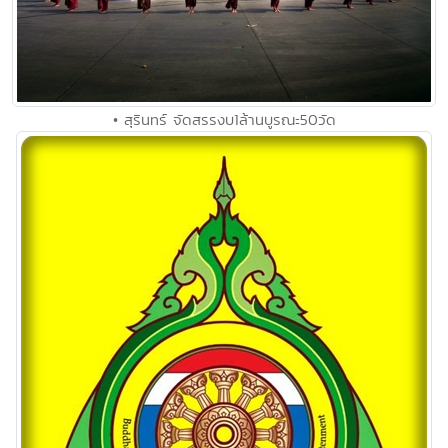
• สุรินทร์ จัดสรรงบ1ล้านบูรณะ50วัด