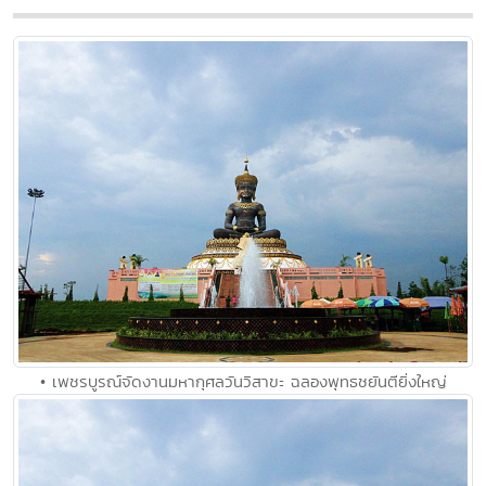
• เพชรบูรณ์จัดงานมหากุศลวันวิสาขะ ฉลองพุทธชยันตียิ่งใหญ่