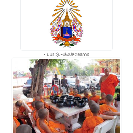
• มมร.วุ่น-เล็งปลดอธิการ