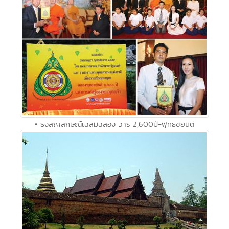
• ธงสัญลักษณ์เฉลิมฉลอง วาระ2,600ปี-พุทธชยันตี