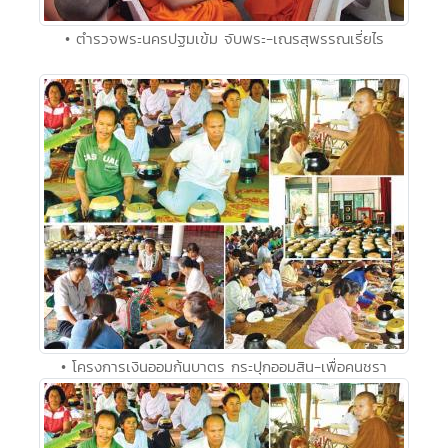
• ตำรวจพระนครปฐมเข้ม จับพระ-เณรสุพรรณเรี่ยไร
• โครงการเงินออมก้นบาตร กระปุกออมสิน-เพื่อคนชรา