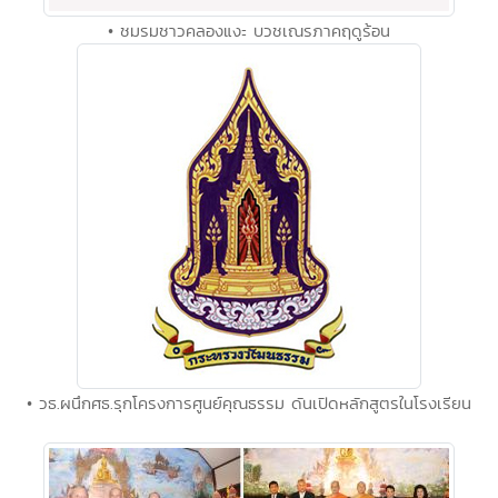
• ชมรมชาวคลองแงะ บวชเณรภาคฤดูร้อน
• วธ.ผนึกศธ.รุกโครงการศูนย์คุณธรรม ดันเปิดหลักสูตรในโรงเรียน