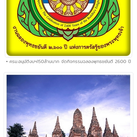
• ครม.อนุมัติงบฯ150ล้านบาท จัดกิจกรรมฉลองพุทธชยันตี 2600 ปี