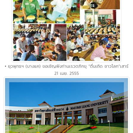
• ยุวพุทธฯ (บางแค) ขอเชิญฟังท่านเรวตภิกขุ “ตื่นเถิด ชาวโลก”เสาร์
21 เมย. 2555