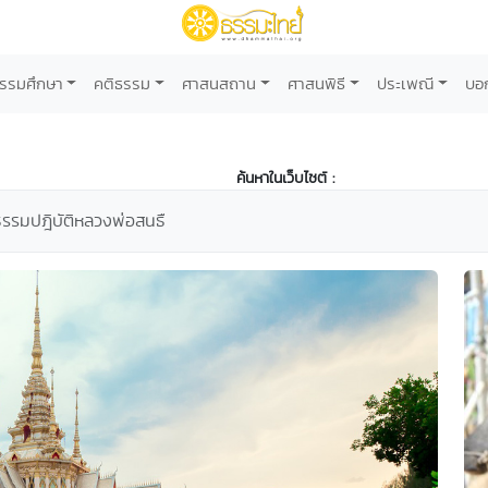
รรมศึกษา
คติธรรม
ศาสนสถาน
ศาสนพิธี
ประเพณี
บอ
ค้นหาในเว็บไซต์ :
ธรรมปฎิบัติหลวงพ่อสนธื