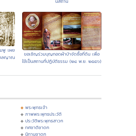
นีสถาน
มพู เผย
ขอเชิญร่วมบุญทอดผ้าป่าจัดซื้อที่ดิน เพื่อ
มงคลญาณ
ใช้เป็นสถานที่ปฏิบัติธรรม (๒๔ พ.ย. ๒๕๕๖)
พระพุทธเจ้า
ภาพพระพุทธประวัติ
ประวัติพระพุทธสาวก
ทศชาติชาดก
นิทานชาดก