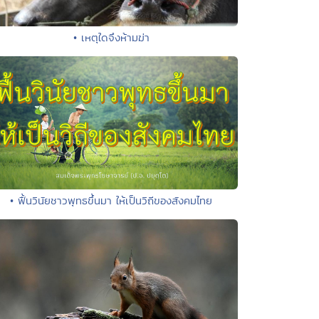
• เหตุใดจึงห้ามฆ่า
• ฟื้นวินัยชาวพุทธขึ้นมา ให้เป็นวิถีของสังคมไทย