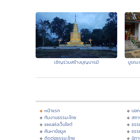
เชิญร่วมสร้างบุญบารมี
บูรณะซ
หน้าแรก
บอก
ทีมงานธรรมะไทย
สถา
แผนผังเว็บไซต์
ธรร
ค้นหาข้อมูล
ธรร
ติดต่อธรรมะไทย
นิทา