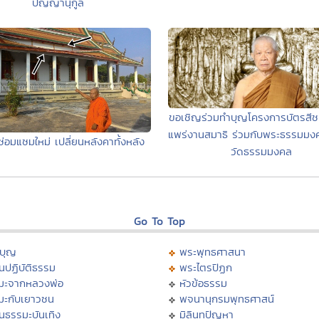
ปัญญานุกูล
ขอเชิญร่วมทำบุญโครงการบัตรสีช
แพร่งานสมาธิ ร่วมกับพระธรรม
่อมแซมใหม่ เปลี่ยนหลังคาทั้งหลัง
วัดธรรมมงคล
Go To Top
บุญ
พระพุทธศาสนา
นปฏิบัติธรรม
พระไตรปิฏก
มะจากหลวงพ่อ
หัวข้อธรรม
มะกับเยาวชน
พจนานุกรมพุทธศาสน์
นธรรมะบันเทิง
มิลินทปัญหา