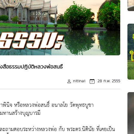
ังสือธรรมปฎิบัติหลวงพ่อสนธื
nitinai
28 ก.พ. 2555
พินิจ หรือหลวงพ่อสนธิ์ อนาลโย วัดพุทธบูชา
รมทานสร้างบุญบารมี
และถามตอบระหว่างหลวงพ่อ กับ พระดร.นิตินัย ที่เคยเป็น