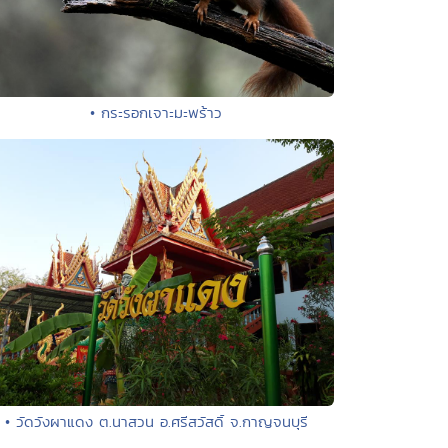
• กระรอกเจาะมะพร้าว
• วัดวังผาแดง ต.นาสวน อ.ศรีสวัสดิ์ จ.กาญจนบุรี