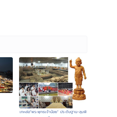
เทหล่อ"พระพุทธเจ้าน้อย" ประดิษฐาน-ลุมพิ