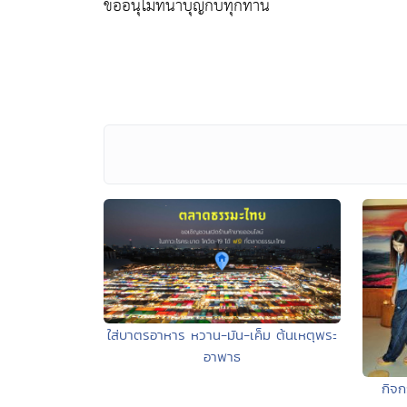
ขออนุโมทนาบุญกับทุกท่าน
ใส่บาตรอาหาร หวาน-มัน-เค็ม ต้นเหตุพระ
อาพาธ
กิจก