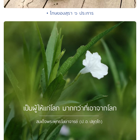
• โทษของสุรา ๖ ประการ