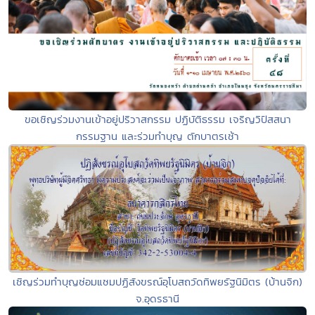
ขอเชิญร่วมงานเข้าอยู่ปริวาสกรรม ปฏิบัติธรรม เจริญวิปัสสนา
กรรมฐาน และร่วมทำบุญ ตักบาตรเช้า
เชิญร่วมทำบุญซ่อมแซมปฏิสังขรณ์อุโบสถวัดทิพยรัฐนิมิตร (บ้านจิก)
จ.อุดรธานี