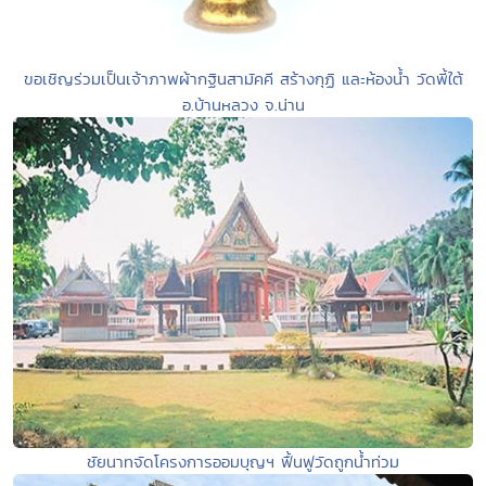
ขอเชิญร่วมเป็นเจ้าภาพผ้ากฐินสามัคคี สร้างกุฏิ และห้องน้ำ วัดพี้ใต้
อ.บ้านหลวง จ.น่าน
ชัยนาทจัดโครงการออมบุญฯ ฟื้นฟูวัดถูกน้ำท่วม