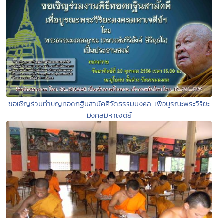
ขอเชิญร่วมทำบุญทอดกฐินสามัคคีวัดธรรมมงคล เพื่อบูรณะพระวิริยะ
มงคลมหาเจดีย์