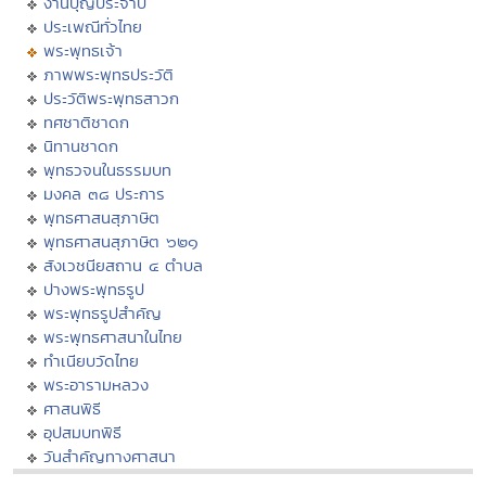
งานบุญประจำปี
ประเพณีทั่วไทย
พระพุทธเจ้า
ภาพพระพุทธประวัติ
ประวัติพระพุทธสาวก
ทศชาติชาดก
นิทานชาดก
พุทธวจนในธรรมบท
มงคล ๓๘ ประการ
พุทธศาสนสุภาษิต
พุทธศาสนสุภาษิต ๖๒๑
สังเวชนียสถาน ๔ ตำบล
ปางพระพุทธรูป
พระพุทธรูปสำคัญ
พระพุทธศาสนาในไทย
ทำเนียบวัดไทย
พระอารามหลวง
ศาสนพิธี
อุปสมบทพิธี
วันสำคัญทางศาสนา