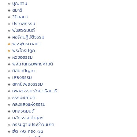
บุญทาน
สมาธิ
วิปัสสนา
ปริวาสกรรม
ฟังสวดมนต์
คอร์สปฏิบัติธรรม
พระพุทธศาสนา
พระไตรปิฏก
หัวข้อธรรม
พจนานุกรมพุทธศาสน์
มิลินทปัญหา
เสียงธรรม
สถานีเพลงธรรมะ
เพลงธรรมะ/ดนตรีสมาธิ
ธรรมะปฏิบัติ
คลังแสงแห่งธรรม
บทสวดมนต์
หลักธรรมนำสุขฯ
กรรมฐานประจำวันเกิด
ฮีต ๑๒ คอง ๑๔