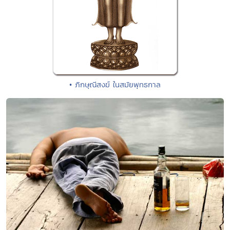
• ภิกษุณีสงฆ์ ในสมัยพุทธกาล