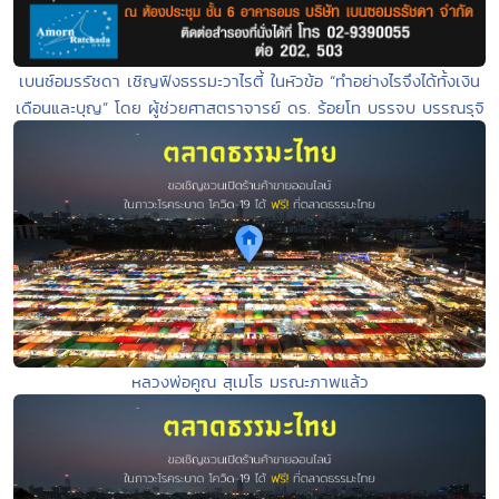
เบนซ์อมรรัชดา เชิญฟังธรรมะวาไรตี้ ในหัวข้อ “ทำอย่างไรจึงได้ทั้งเงิน
เดือนและบุญ” โดย ผู้ช่วยศาสตราจารย์ ดร. ร้อยโท บรรจบ บรรณรุจิ
หลวงพ่อคูณ สุเมโธ มรณะภาพแล้ว