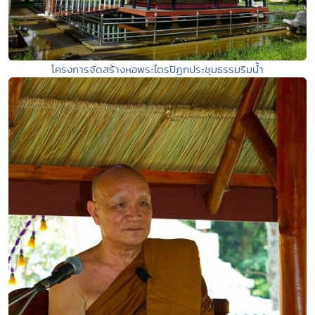
โครงการจัดสร้างหอพระไตรปิฏกประชุมธรรมริมน้ำ