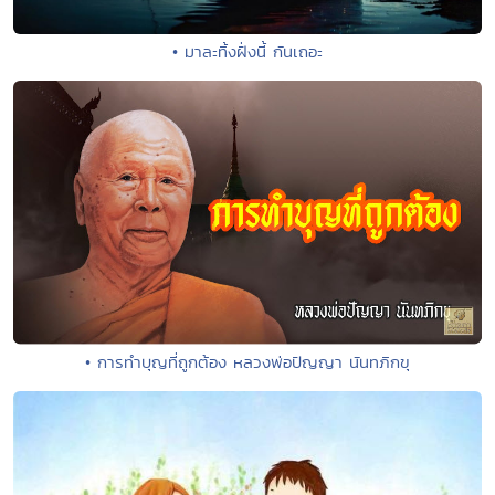
• มาละทิ้งฝั่งนี้ กันเถอะ
• การทำบุญที่ถูกต้อง หลวงพ่อปัญญา นันทภิกขุ