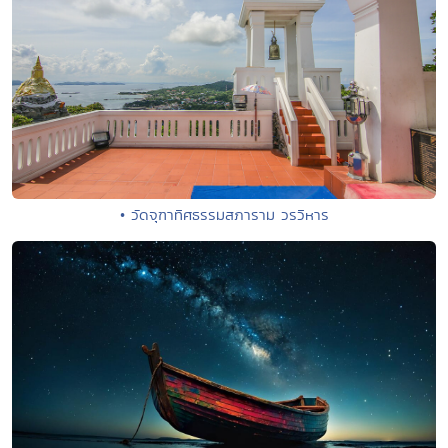
• วัดจุฑาทิศธรรมสภาราม วรวิหาร