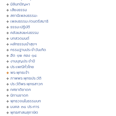
มิลินทปัญหา
เสียงธรรม
สถานีเพลงธรรมะ
เพลงธรรมะ/ดนตรีสมาธิ
ธรรมะปฏิบัติ
คลังแสงแห่งธรรม
บทสวดมนต์
หลักธรรมนำสุขฯ
กรรมฐานประจำวันเกิด
ฮีต ๑๒ คอง ๑๔
งานบุญประจำปี
ประเพณีทั่วไทย
พระพุทธเจ้า
ภาพพระพุทธประวัติ
ประวัติพระพุทธสาวก
ทศชาติชาดก
นิทานชาดก
พุทธวจนในธรรมบท
มงคล ๓๘ ประการ
พุทธศาสนสุภาษิต