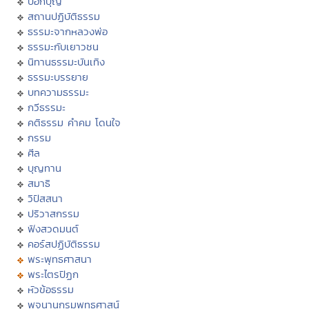
บอกบุญ
สถานปฏิบัติธรรม
ธรรมะจากหลวงพ่อ
ธรรมะกับเยาวชน
นิทานธรรมะบันเทิง
ธรรมะบรรยาย
บทความธรรมะ
กวีธรรมะ
คติธรรม คำคม โดนใจ
กรรม
ศีล
บุญทาน
สมาธิ
วิปัสสนา
ปริวาสกรรม
ฟังสวดมนต์
คอร์สปฏิบัติธรรม
พระพุทธศาสนา
พระไตรปิฏก
หัวข้อธรรม
พจนานุกรมพุทธศาสน์