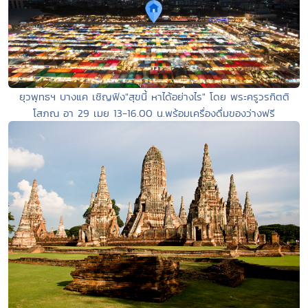
ยุวพุทธฯ บางแค เชิญฟัง"สุขนี้ หาได้อย่างไร" โดย พระครูวรกิตติ
โสภณ อา 29 เมย 13-16.00 น.พร้อมเครื่องดื่มของว่างฟรี