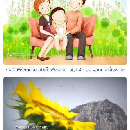
• เฉลิมพระเกียรติ สมเด็จพระบรมฯ หนุน 41 ร.ร. ผลิตหนังสั้นธรรมะ