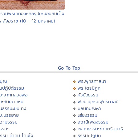
ร่วมพิธีเททองหล่อรูปเหมือนสมเด็จ
ะสังฆราช (10 - 12 มกราคม)
Go To Top
บุญ
พระพุทธศาสนา
นปฏิบัติธรรม
พระไตรปิฏก
มะจากหลวงพ่อ
หัวข้อธรรม
มะกับเยาวชน
พจนานุกรมพุทธศาสน์
นธรรมะบันเทิง
มิลินทปัญหา
มะบรรยาย
เสียงธรรม
วามธรรมะ
สถานีเพลงธรรมะ
ธรรมะ
เพลงธรรมะ/ดนตรีสมาธิ
ธรรม คำคม โดนใจ
ธรรมะปฏิบัติ