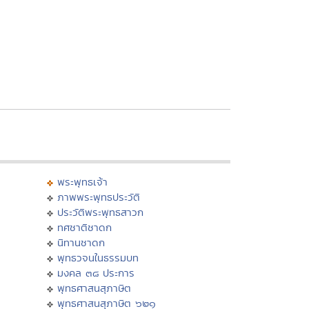
พระพุทธเจ้า
ภาพพระพุทธประวัติ
ประวัติพระพุทธสาวก
ทศชาติชาดก
นิทานชาดก
พุทธวจนในธรรมบท
มงคล ๓๘ ประการ
พุทธศาสนสุภาษิต
พุทธศาสนสุภาษิต ๖๒๑