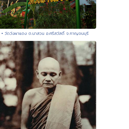
• วัดวังผาแดง ต.นาสวน อ.ศรีสวัสดิ์ จ.กาญจนบุรี