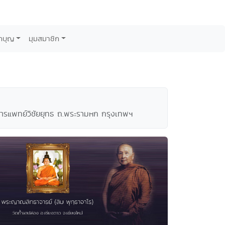
กบุญ
มุมสมาชิก
์การแพทย์วิชัยยุทธ ถ.พระรามหก กรุงเทพฯ