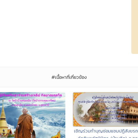
#เนื้อหาที่เกี่ยวข้อง
เชิญร่วมทำบุญซ่อมแซมปฏิสังขรณ