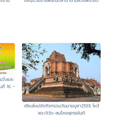
เชิญร่วมงานพิธีเปิดสาขาบ้านสวนพีระมิด
ดรธานี
นวิ่งและ
ที่ 16 -
เชียงใหม่จัดกิจกรรมวันมาฆบูชา2555 ไหว้
พระ9วัด-สมโภชพุทธยันตี