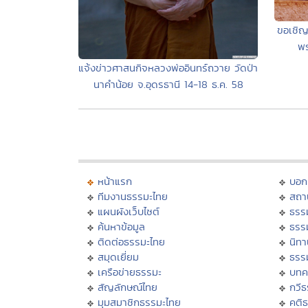
ขอเชิญ
พร
แจ้งข่าวศาสนกิจหลวงพ่ออินทร์ถวาย วัดป่า
นาคำน้อย จ.อุดรธานี 14-18 ธ.ค. 58
หน้าแรก
บอก
ทีมงานธรรมะไทย
สถา
แผนผังเว็บไซต์
ธรร
ค้นหาข้อมูล
ธรร
ติดต่อธรรมะไทย
นิทา
สมุดเยี่ยม
ธรร
เครือข่ายธรรมะ
บทค
สัญลักษณ์ไทย
กวี
มุมสมาชิกธรรมะไทย
คติ