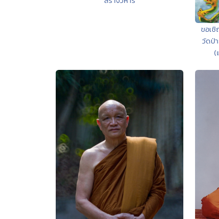
สร้างวิหาร
ขอเชิ
วัดป่
(