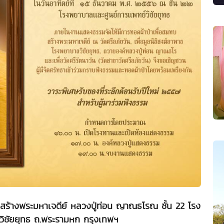
อมสร้างพระมหาเจดีย์ หลวงปู่ท่อน ญาณธโรณ ชั้น 22 โรง
วิชัยยุทธ ถ.พระรามหก กรุงเทพฯ