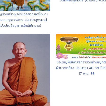
วัดทิพยรัฐนิมิตร (บ้านจิก) จ.อุ
ญร่วมสร้างเจดีย์กัลฺยาณคฺตฺโต ณ
าธรรมคุณวรจิตร จังหวัดอุดรธานี
แจ้งบัญชีธนาคารใหม่ให้ทราบ)
ขอเชิญผู้มีจิตศรัทธาร่วมทำบุญกฐิ
ผ้าป่าตกค้าง ประมาณ 40 วัด ในวัน
17 พ.ย. 56