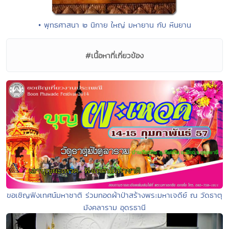
• พุทธศาสนา ๒ นิกาย ใหญ่ มหายาน กับ หีนยาน
#เนื้อหาที่เกี่ยวข้อง
ขอเชิญฟังเทศน์มหาชาติ ร่วมทอดผ้าป่าสร้างพระมหาเจดีย์ ณ วัดธาตุ
มังคลาราม อุดรธานี