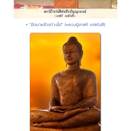
• "มืดมาแล้วสว่างไป" (หลวงปู่เทสก์ เทสรังสี)