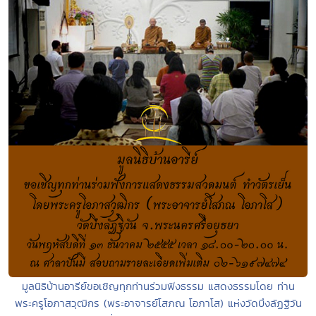
มูลนิธิบ้านอารีย์ขอเชิญทุกท่านร่วมฟังธรรม แสดงธรรมโดย ท่าน
พระครูโอภาสวุฒิกร (พระอาจารย์โสภณ โอภาโส) แห่งวัดบึงลัฏฐิวัน