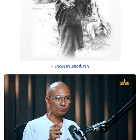
• เกิดผลานิสงส์มาก