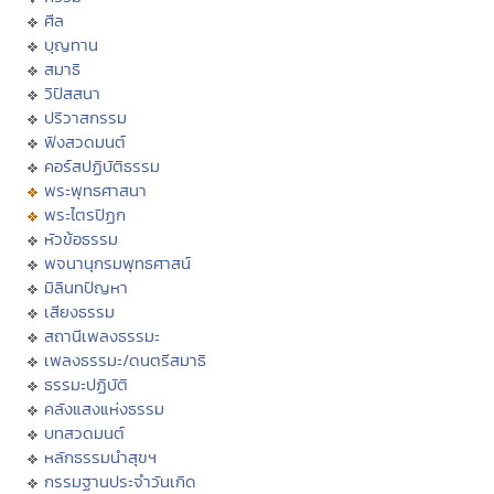
ศีล
บุญทาน
สมาธิ
วิปัสสนา
ปริวาสกรรม
ฟังสวดมนต์
คอร์สปฏิบัติธรรม
พระพุทธศาสนา
พระไตรปิฏก
หัวข้อธรรม
พจนานุกรมพุทธศาสน์
มิลินทปัญหา
เสียงธรรม
สถานีเพลงธรรมะ
เพลงธรรมะ/ดนตรีสมาธิ
ธรรมะปฏิบัติ
คลังแสงแห่งธรรม
บทสวดมนต์
หลักธรรมนำสุขฯ
กรรมฐานประจำวันเกิด