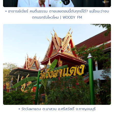
• อาจารย์เบียร์ คนตื่นธรรม ตายเลยตอนนี้ดับทุกข์ได้? แน่ใจนะว่าจบ
ตกนรกรับไหวไหม | WOODY FM
• วัดวังผาแดง ต.นาสวน อ.ศรีสวัสดิ์ จ.กาญจนบุรี