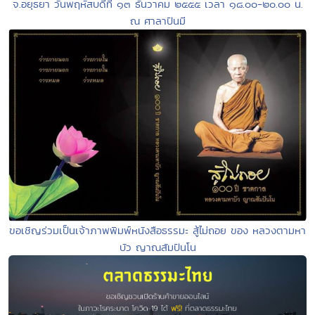
จ.อยุธยา วันพฤหัสบดีที่ ๑๓ ธันวาคม ๒๕๕๕ เวลา ๑๘.๐๐-๒๐.๐๐ น.
ณ ศาลาปันมี
ขอเชิญร่วมเป็นเจ้าภาพพิมพ์หนังสือธรรมะ สู้ไม่ถอย ของ หลวงตามหา
บัว ญาณสัมปันโน