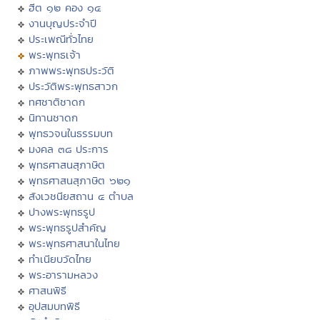
ฮีต ๑๒ คอง ๑๔
งานบุญประจำปี
ประเพณีทั่วไทย
พระพุทธเจ้า
ภาพพระพุทธประวัติ
ประวัติพระพุทธสาวก
ทศชาติชาดก
นิทานชาดก
พุทธวจนในธรรมบท
มงคล ๓๘ ประการ
พุทธศาสนสุภาษิต
พุทธศาสนสุภาษิต ๖๒๑
สังเวชนียสถาน ๔ ตำบล
ปางพระพุทธรูป
พระพุทธรูปสำคัญ
พระพุทธศาสนาในไทย
ทำเนียบวัดไทย
พระอารามหลวง
ศาสนพิธี
อุปสมบทพิธี