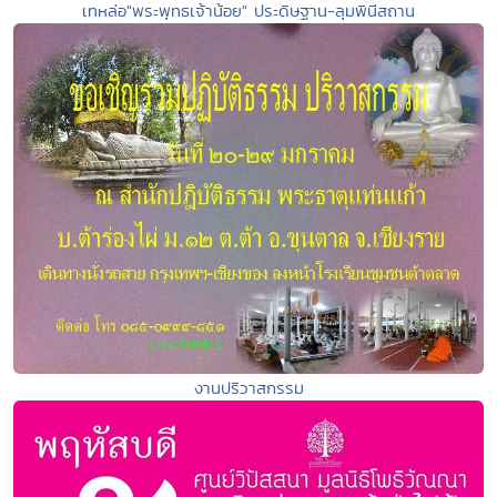
เทหล่อ"พระพุทธเจ้าน้อย" ประดิษฐาน-ลุมพินีสถาน
งานปริวาสกรรม