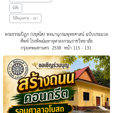
นิสัย
นิสัยมุตตกะ - เนา
พระธรรมปิฎก (ปยุตฺโต)
พจนานุกรมพุทธศาสน์ ฉบับประมวล
ศัพท์
โรงพิพม์มหาจุฬาลงกรณราชวิทยาลัย
กรุงเทพมหานคร 2538 หน้า 115 - 131.