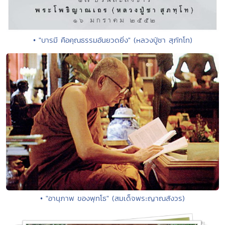
• "บารมี คือคุณธรรมอันยวดยิ่ง" (หลวงปู่ชา สุภัทโท)
• "อานุภาพ ของพุทโธ" (สมเด็จพระญาณสังวร)