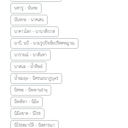
นหารู - นันทะ
นันทกะ - นาคเสน
นาคาวโลก - นานาสังวาส
นาบี, นบี - นามรูปปัจจัยปริคคหญาณ
นารายณ์ - นาลันทา
นาสนะ - น้ำทิพย์
น้ำอมฤต - นิครนถนาฏบุตร
นิคหะ - นิพพานธาตุ
นิพพิทา - นิมิต
นิมิตขาด - นิโรธ
นิโรธสมาบัติ - นิสสารณา