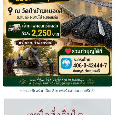
• ✨ขอเชิญร่วมเป็นเจ้าภาพสร้างถนนคอนกรีต✨