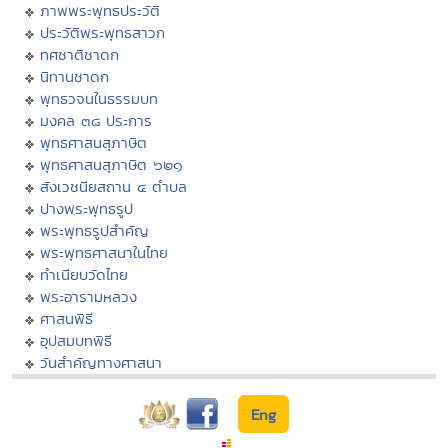
ภาพพระพุทธประวัติ
ประวัติพระพุทธสาวก
ทศชาติชาดก
นิทานชาดก
พุทธวจนในธรรมบท
มงคล ๓๘ ประการ
พุทธศาสนสุภาษิต
พุทธศาสนสุภาษิต ๖๒๑
สังเวชนียสถาน ๔ ตำบล
ปางพระพุทธรูป
พระพุทธรูปสำคัญ
พระพุทธศาสนาในไทย
ทำเนียบวัดไทย
พระอารามหลวง
ศาสนพิธี
อุปสมบทพิธี
วันสำคัญทางศาสนา
Eng