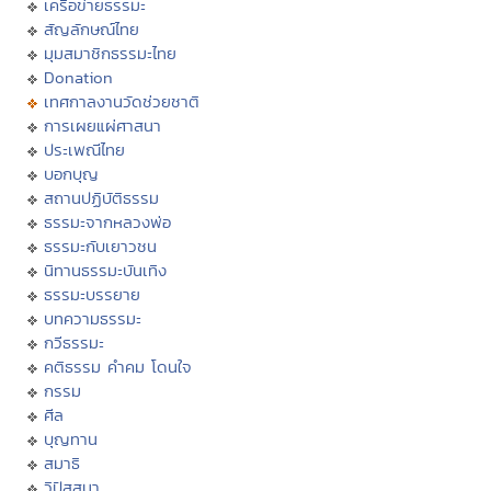
เครือข่ายธรรมะ
สัญลักษณ์ไทย
มุมสมาชิกธรรมะไทย
Donation
เทศกาลงานวัดช่วยชาติ
การเผยแผ่ศาสนา
ประเพณีไทย
บอกบุญ
สถานปฏิบัติธรรม
ธรรมะจากหลวงพ่อ
ธรรมะกับเยาวชน
นิทานธรรมะบันเทิง
ธรรมะบรรยาย
บทความธรรมะ
กวีธรรมะ
คติธรรม คำคม โดนใจ
กรรม
ศีล
บุญทาน
สมาธิ
วิปัสสนา