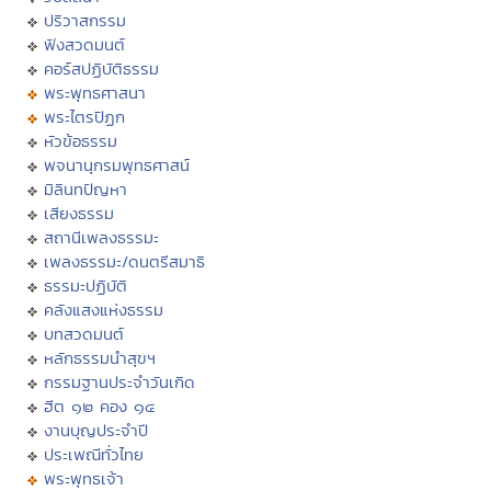
ปริวาสกรรม
ฟังสวดมนต์
คอร์สปฏิบัติธรรม
พระพุทธศาสนา
พระไตรปิฏก
หัวข้อธรรม
พจนานุกรมพุทธศาสน์
มิลินทปัญหา
เสียงธรรม
สถานีเพลงธรรมะ
เพลงธรรมะ/ดนตรีสมาธิ
ธรรมะปฏิบัติ
คลังแสงแห่งธรรม
บทสวดมนต์
หลักธรรมนำสุขฯ
กรรมฐานประจำวันเกิด
ฮีต ๑๒ คอง ๑๔
งานบุญประจำปี
ประเพณีทั่วไทย
พระพุทธเจ้า