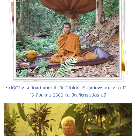
• ปฏิบัติธรรมวันแม่ แบบเจโตวิมุติอันไม่กำเริบ(แก่นพรหมจรรย์) 12 -
15 สิงหาคม 2569 ณ ปัณฑิตารมย์สระบุรี