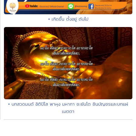
• เกิดขึ้น ตั้งอยู่ ดับไป
• บทสวดมนต์ อิติปิโส พาหุง มหากา ชะยันโต ชินบัญชรและบทแผ่
เมตตา