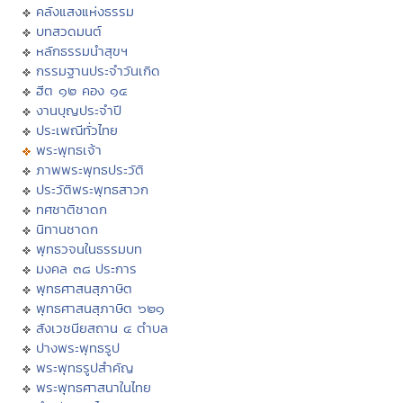
คลังแสงแห่งธรรม
บทสวดมนต์
หลักธรรมนำสุขฯ
กรรมฐานประจำวันเกิด
ฮีต ๑๒ คอง ๑๔
งานบุญประจำปี
ประเพณีทั่วไทย
พระพุทธเจ้า
ภาพพระพุทธประวัติ
ประวัติพระพุทธสาวก
ทศชาติชาดก
นิทานชาดก
พุทธวจนในธรรมบท
มงคล ๓๘ ประการ
พุทธศาสนสุภาษิต
พุทธศาสนสุภาษิต ๖๒๑
สังเวชนียสถาน ๔ ตำบล
ปางพระพุทธรูป
พระพุทธรูปสำคัญ
พระพุทธศาสนาในไทย