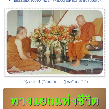
• "ศีลธรรมไม่ต้องขอจากพระ" (หลวงตามหาบัว ญาณสัมปันโน)
• "รู้อะไรไม่เท่ารู้ใจตน" (หลวงปู่เทสก์ เทสรังสี)