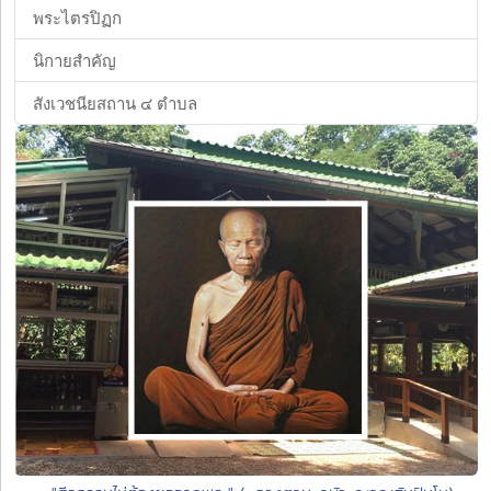
พระไตรปิฏก
นิกายสำคัญ
สังเวชนียสถาน ๔ ตำบล