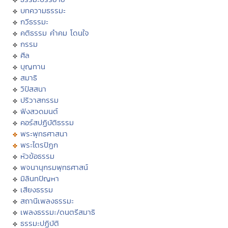
บทความธรรมะ
กวีธรรมะ
คติธรรม คำคม โดนใจ
กรรม
ศีล
บุญทาน
สมาธิ
วิปัสสนา
ปริวาสกรรม
ฟังสวดมนต์
คอร์สปฏิบัติธรรม
พระพุทธศาสนา
พระไตรปิฏก
หัวข้อธรรม
พจนานุกรมพุทธศาสน์
มิลินทปัญหา
เสียงธรรม
สถานีเพลงธรรมะ
เพลงธรรมะ/ดนตรีสมาธิ
ธรรมะปฏิบัติ