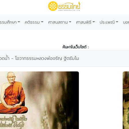
รรมศึกษา
คติธรรม
ศาสนสถาน
ศาสนพิธี
ประเพณี
บอ
ค้นหาในเว็บไซต์ :
กรวดน้ำ - โอวาทธรรมหลวงพ่อจรัญ ฐิตธัมโม