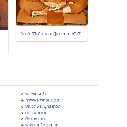
"เมาในชีวิต" (หลวงปู่เทสก์ เทสรังสี)
ท
พระพุทธเจ้า
ภาพพระพุทธประวัติ
ประวัติพระพุทธสาวก
ทศชาติชาดก
นิทานชาดก
พุทธวจนในธรรมบท