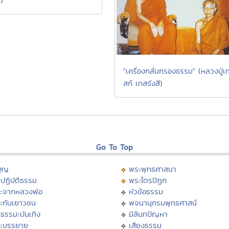
"เครื่องกลั่นกรองธรรม" (หลวงปู่เ
สก์ เทสรังสี)
Go To Top
บุญ
พระพุทธศาสนา
ปฏิบัติธรรม
พระไตรปิฏก
ะจากหลวงพ่อ
หัวข้อธรรม
ะกับเยาวชน
พจนานุกรมพุทธศาสน์
ธรรมะบันเทิง
มิลินทปัญหา
ะบรรยาย
เสียงธรรม