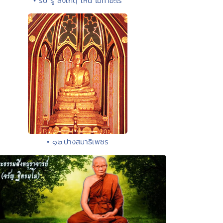
• รับ รู้ สังเกตุ เห็น ไม่ทำอะไร
• ๑๒.ปางสมาธิเพชร