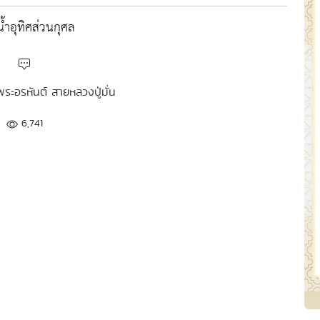
้ำอุทิศส่วนกุศล
พระอรหันต์ สายหลวงปู่มั่น
6,741