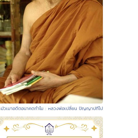
ะมัวเมาอดีตอนาคตทำไม : หลวงพ่อเปลี่ยน ปัญญาปทีโป