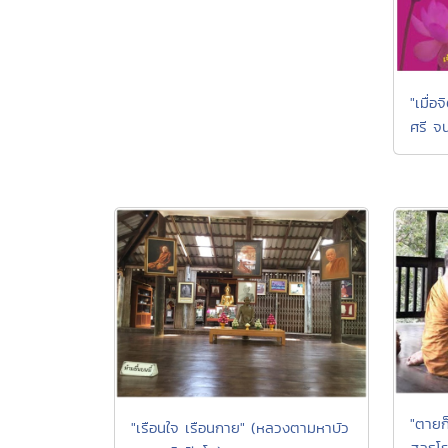
"เมื่อ
ศรี จน
"ตายก็
"เรือนใจ เรือนกาย" (หลวงตามหาบัว
สลธโร