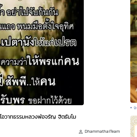
• จ
 - โอวาทธรรมหลวงพ่อจรัญ ฐิตธัมโม
DhammathaiTeam