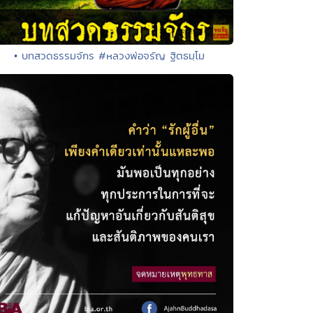
• บทสวดธรรมจักร #หลวงพ่อจรัญ ฐิตธมฺโม