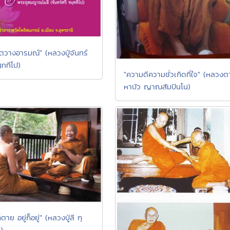
จิตวางอารมณ์" (หลวงปู่จันทร์
ฺททีโป)
"ความดีความชั่วเกิดที่ใจ" (หลวง
หาบัว ญาณสัมปันโน)
ตาย อยู่ก็อยู่" (หลวงปู่ลี กุ
)