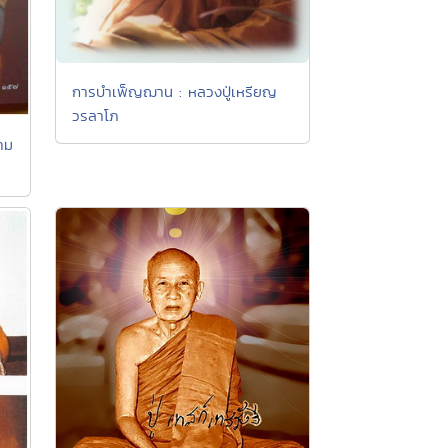
การบำเพ็ญฌาน : หลวงปู่เหรียญ
วรลาโภ
ตาม