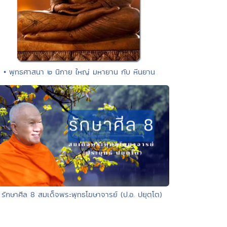
• พุทธศาสนา ๒ นิกาย ใหญ่ มหายาน กับ หีนยาน
 รักษาศีล 8 สมเด็จพระพุทธโฆษาจารย์ (ป.อ. ปยุตฺโต)