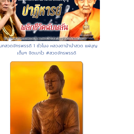
 บทสวดจักรพรรดิ 1 ชั่วโมง หลวงตาม้านำสวด แผ่บุญ
เต็มๆ จิตเบาไว #สวดจักรพรรดิ