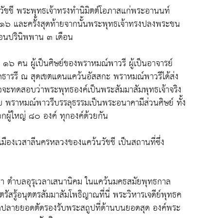
ว้นวัชชี พระพุทธเจ้าทรงทำนิมิตต์โอภาสแก่พระอานนท์
 ๑๖ และครั้งสุดท้ายจากนั้นพระพุทธเจ้าทรงปลงพระชน
่อนปรินิพพาน ๓ เดือน
๑๖ คน ผู้เป็นศิษย์ของพราหมณ์พาวรี ผู้เป็นอาจารย์
้ำโคธารรี ณ สุดเขตแดนแคว้นอัสสกะ พราหมณ์พาวรีได้ส่ง
อจะทดสอบว่าพระพุทธองค์เป็นพระสัมมาสัมพุทธเจ้าจริง
อบ พราหมณ์พาวรีบรรลุธรรมเป็นพระอนาคามีส่วนศิษย์ ทั้ง
ผู้ใหญ่ ๘๐ องค์ ทุกองค์ด้วยกัน
เมืองเวสาลีนครหลวงของแคว้นวัชชี เป็นสถานที่ซึ่ง
ัญชรา ตำบลอุรุเวลาเสนานิคม ในแคว้นมคธสมัยพุทธกาล
ตรัสรู้อนุตตรสัมมาสัมโพธิญาณที่นี่ พระวิหารเจดีย์พุทธค
ะมิดปลายยอดตัดรองรับพระสถูปที่ด้านบนยอดสุด องค์พระ