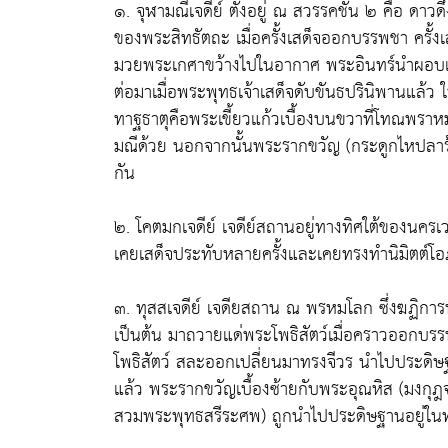
๑. จุฬามณีเจดีย์ ตั้งอยู่ ณ สวรรคชั้น ๒ คือ ดาว
ของพระสิทธัตถะ เมื่อครั้งเสด็จออกบรรพชา ครั้
มวยพระเกศาขว้างไปในอากาศ พระอินทร์นำผอบ
ต่อมาเมื่อพระพุทธเจ้าเสด็จดับขันธปรินิพานแล้
ทาฐธาตุคือพระเขี้ยวแก้วเบื้องบนขวาที่โทณพรา
มณีด้วย นอกจากนั้นพระรากขวัญ (กระดูกไหปลาร้า
กัน
๒. โคตมกเจดีย์ เจดีย์สถานอยู่ทางทิศใต้ของนครเ
เคยเสด็จประทับหลายครั้งและเคยทรงทำนิมิตต์โ
๓. ทุสสเจดีย์ เจดียสถาน ณ พรหมโลก ซึ่งฆฏิก
เป็นต้น มาถวายแด่พระโพธิสัตว์เมื่อคราวออกบ
โพธิสัตว์ สละออกเปลี่ยนมาทรงจีวร นำไปประดิษฐา
แล้ว พระรากขวัญเบื้องซ้ายกับพระอุณหิส (มงกุฎ
สวมพระพุทธสรีระศพ) ถูกนำไปประดิษฐานอยู่ใน