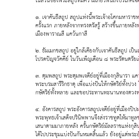
ในส่วนของพระสถูปที่มีความเกี่ยวพันถึงบริโภคเจดี
๑. เจาคันธีสถูป สถูปแห่งนี้พระเจ้าอโศกมหาราชทร
ครั้งแรก ภายหลังจากทรงตรัสรู้ สร้างขึ้นภายหล
เมืองพาราณสี แคว้นกาสี
๒. ธัมเมกขสถูป อยู่ใกล้เคียงกับเจาคันธีสถูป เ
โปรดปัญจวัคคีย์ ในวันเพ็ญเดือน ๘ พระรัตนตรัยเกิ
๓. ตุมพสถูป พระตุมพเจดีย์อยู่ที่เมืองกุสินารา 
พระบรมสารีริกธาตุ เพื่อแบ่งปันให้กษัตริย์ทั้ง
กษัตริย์ทั้งหลาย และขอประทานทะนานทองตวงพระ
๔. อังคารสถูป พระอังคารสถูปเจดีย์อยู่ที่เมืองปิป
พระพุทธเจ้าเสด็จปรินิพพานจึงส่งราชทูตให้มาทู
เสนาตามมาภายหลัง ครั้นกษัตริย์มัลลราชแห่งกุสิน
ได้ไปประชุมแบ่งปันกันหมดสิ้นแล้ว ยังอยู่แต่พระ