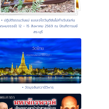
• ปฏิบัติธรรมวันแม่ แบบเจโตวิมุติอันไม่กำเริบ(แก่น
พรหมจรรย์) 12 - 15 สิงหาคม 2569 ณ ปัณฑิตารมย์
สระบุรี
• วัดมุจลินทวาปีวิหาร