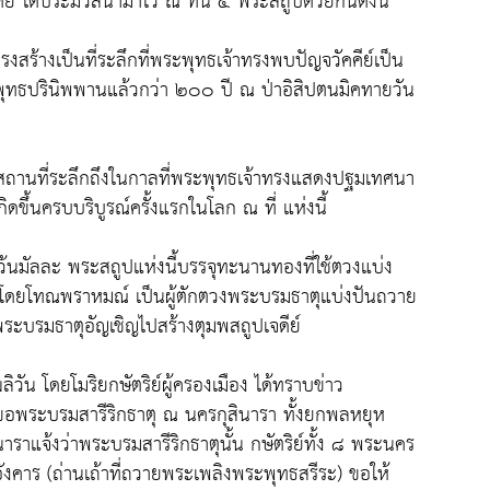
ย์ ได้ประมวลนำมาไว้ ณ ที่นี้ ๔ พระสถูปด้วยกันดังนี้
งสร้างเป็นที่ระลึกที่พระพุทธเจ้าทรงพบปัญจวัคคีย์เป็น
ังพุทธปรินิพพานแล้วกว่า ๒๐๐ ปี ณ ป่าอิสิปตนมิคทายวัน
ป็นสถานที่ระลึกถึงในกาลที่พระพุทธเจ้าทรงแสดงปฐมเทศนา
ดขึ้นครบบริบูรณ์ครั้งแรกในโลก ณ ที่ แห่งนี้
แคว้นมัลละ พระสถูปแห่งนี้บรรจุทะนานทองที่ใช้ตวงแบ่ง
ปวง โดยโทณพราหมณ์ เป็นผู้ตักตวงพระบรมธาตุแบ่งปันถวาย
บรมธาตุอัญเชิญไปสร้างตุมพสถูปเจดีย์
ผลิวัน โดยโมริยกษัตริย์ผู้ครองเมือง ได้ทราบข่าว
ลขอพระบรมสารีริกธาตุ ณ นครกุสินารา ทั้งยกพลหยุห
าราแจ้งว่าพระบรมสารีริกธาตุนั้น กษัตริย์ทั้ง ๘ พระนคร
อังคาร (ถ่านเถ้าที่ถวายพระเพลิงพระพุทธสรีระ) ขอให้