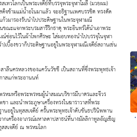
ดึงสเทวโลกเป็นพระเจดีย์ที่บรรจุพระจุฬาโมลี (มวยผม)
งเสด็จข้ามแม่น้ำอโนมาแล้ว จะอธิฐานเพศบรรชิต ทรงตัด
แก้วมารองรับนำไปประดิษฐานในพระจุฬามณี
ว ในขณะแจกพระบรมสารีริกธาตุ พระอินทร์ได้นำเอาพระ
หมณ์ซ่อนไว้ในผ้าโพกศีรษะ ใส่ผอบทองนำไปบรรจุในจุฬา
)เบื้องขวาก็ประดิษฐานอยู่ในพระจุฬามณีเจดีย์สถานเช่น
วสาลีนครหลวงของแคว้นวัชชี เป็นสถานที่ซึ่งพระพุทธเจ้า
อภาสแก่พระอานนท์
ารพรหมหรือพระพรหมผู้นำสมณบริขารมีบาตรและจีวร
รรพชา และนำพระภูษาเครื่องทรงในฆาราวาสที่พระ
นอยู่ในทุสสเจดีย์ ครั้นพระพุทธเจ้าดับขันธปรินิพพาน
จากเครื่องอาภรณ์มหาลดาปสาธน์ที่นางมัลลิกาทูลอัญเชิญ
•
ทุสสเจดีย์ ณ พรหมโลก