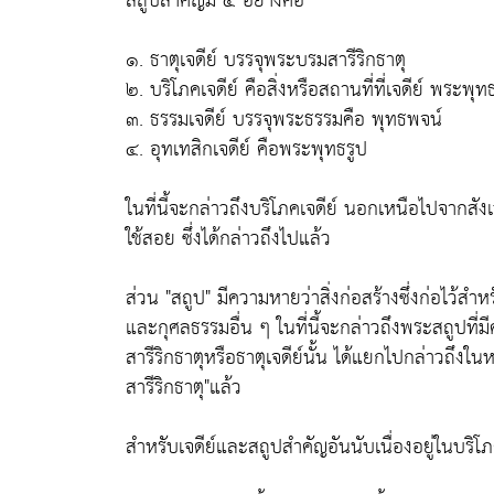
สถูปสำคัญมี ๔ อย่างคือ
๑. ธาตุเจดีย์ บรรจุพระบรมสารีริกธาตุ
๒. บริโภคเจดีย์ คือสิ่งหรือสถานที่ที่เจดีย์ พระพุ
๓. ธรรมเจดีย์ บรรจุพระธรรมคือ พุทธพจน์
๔. อุทเทสิกเจดีย์ คือพระพุทธรูป
ในที่นี้จะกล่าวถึงบริโภคเจดีย์ นอกเหนือไปจากสั
ใช้สอย ซึ่งได้กล่าวถึงไปแล้ว
ส่วน "สถูป" มีความหายว่าสิ่งก่อสร้างซึ่งก่อไว้ส
และกุศลธรรมอื่น ๆ ในที่นี้จะกล่าวถึงพระสถูปที่
สารีริกธาตุหรือธาตุเจดีย์นั้น ได้แยกไปกล่าวถึงใ
สารีริกธาตุ"แล้ว
สำหรับเจดีย์และสถูปสำคัญอันนับเนื่องอยู่ในบริโภคเจ