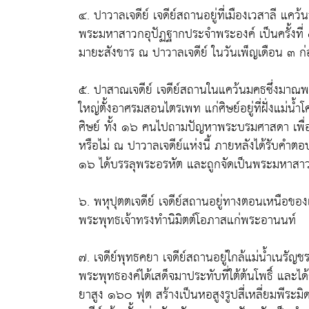
๔. ปาวาลเจดีย์ เจดีย์สถานอยู่ที่เมืองเวสาลี แค
พระมหาสาวกอุปัฏฐากประจำพระองค์ เป็นครั้งที่
มายะสังขาร ณ ปาวาลเจดีย์ ในวันเพ็ญเดือน ๓ ก
๕. ปาสาณเจดีย์ เจดีย์สถานในแคว้นมคธซึ่งมาณพ 
ใหญ่ตั้งอาศรมสอนไตรเพท แก่ศิษย์อยู่ที่ฝั่งแม่น
ศิษย์ ทั้ง ๑๖ คนไปถามปัญหาพระบรมศาสดา เพื่
หรือไม่ ณ ปาวาลเจดีย์แห่งนี้ ภายหลังได้รับคำต
๑๖ ได้บรรลุพระอรหัต และถูกจัดเป็นพระมหาสาวก
๖. พหุปุตตเจดีย์ เจดีย์สถานอยู่ทางตอนเหนือของ
พระพุทธเจ้าทรงทำนิมิตต์โอภาสแก่พระอานนท์
๗. เจดีย์พุทธคยา เจดีย์สถานอยู่ใกล้แม่น้ำเนร
พระพุทธองค์ได้เสด็จมาประทับที่ใต้ต้นโพธิ์ และได้
ยาสูง ๑๖๐ ฟุต สร้างเป็นหอสูงรูปสี่เหลี่ยมพีร