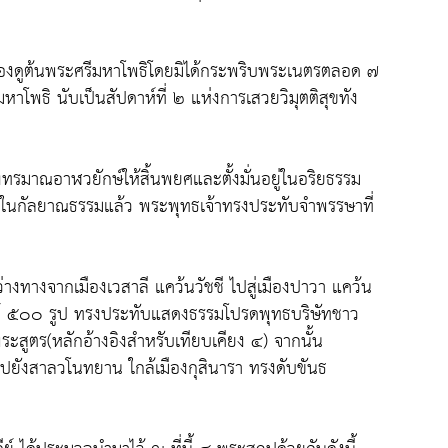
ืนจ้องดูต้นพระศรีมหาโพธิโดยมิได้กระพริบพระเนตรตลอด ๗
าโพธิ นับเป็นสัปดาห์ที่ ๒ แห่งการเสวยวิมุตติสุขทัง
ทรมาณอาฬวยักษ์ให้สิ้นพยศและตั้งมั่นอยู่ในอริยธรรม
ู่ในกัลยาณธรรมแล้ว พระพุทธเจ้าทรงประทับจำพรรษาที่
งทางจากเมืองเวสาลี แคว้นวัชชี ไปสู่เมืองปาวา แคว้น
สงฆ์ ๕๐๐ รูป ทรงประทับแสดงธรรมโปรดพุทธบริษัทชาว
สูตร(หลักอ้างอิงสำหรับเทียบเคียง ๔) จากนั้น
ปยังสาลวโนทยาน ใกล้เมืองกุสินารา ทรงดับขันธ