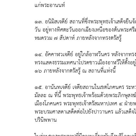
แก่พระอานนท์
๑๓. อนิมิสเจดีย์ สถานที่ซึ่งพระพุทธเจ้าเสด็จย
วัน อยู่ทางทิศตะวันออกเฉียงเหนือของต้นพระศรีมห
หมดรวม ๗ สัปดาห์ ภายหลังจากทรงตรัสรู้
๑๔. อัคคาฬวเจดีย์ อยู่ใกล้อาฬวีนคร หลังจากทรง
ทรงแสดงธรรมเทศนาโปรดชาวเมืองอาฬวีให้ตั้งอย
๑๖ ภายหลังจากตรัสรู้ ณ สถานที่แห่งนี้
๑๕. อานันทเจดีย์ เจดียสถานในเขตโภคนคร ระหว่า
มัลละ ณ ที่นี้ พระพุทธเจ้าพร้อมด้วยพระภิกษุ
เมืองโภคนคร พระพุทธเจ้าตรัสมหาปเทศ ๔ ฝ่ายพระ
พระบรมศาสดาเสด็ดต่อไปยังปาวานคร แล้วเสด็จไ
ปรินิพพาน