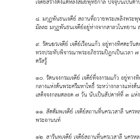
เจดีย์สร้างตั้งแต่หลังสมัยพุทธกาล ปัจจุบันเป็น
๘. มกุฏพันธนเจดีย์ สถานที่ถวายพระเพลิงพระพุ
มัลละ มกุฏพันธนเจดีย์อยู่ห่างจากสาลวโนทยาน 
๙. รัตนฆรเจดีย์ เจดีย์เรือนแก้ว อยู่ทางทิศตะวัน
ทรงประทับพิจารณาพระอภิธรรมปิฎกเป็นเวลา ๗ วั
ตรัสรู้
๑๐. รัตนจงกรมเจดีย์ เจดีย์ที่จงกรมแก้ว อยู่ทา
กลางแห่งต้นพระศรีมหาโพธิ์ ระหว่างกลางแห่งต้นพร
เสด็จจงกลมตลอด ๗ วัน นับเป็นสัปดาห์ที่ ๓ แห่งก
๑๑. สัตตัมพเจดีย์ เจดีย์สถานที่นครเวสาลี นครหล
พระอานนท์
๑๒. สารันทเจดีย์ เจดีย์สถานที่นครเวสาลี นครหล