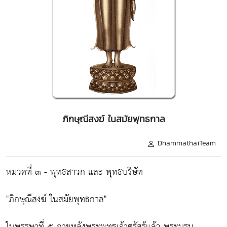
ภิกษุณีสงฆ์ ในสมัยพุทธกาล
DhammathaiTeam
หมวดที่ ๓ - พุทธสาวก และ พุทธบริษัท
"ภิกษุณีสงฆ์ ในสมัยพุทธกาล"
ในพรรษาที่ ๕ ภายหลังพระพุทธเจ้าตรัสรู้แล้ว พระบรม