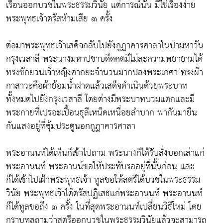
เรือนออกบวชในพระธรรมวินัย แต่การณ์นั้น มิใช่เรื่องง่าย
พระพุทธเจ้าตรัสห้ามเสีย ๓ ครั้ง
ต่อมาพระพุทธเจ้าเสด็จกลับไปยังกูฏาคารศาลาในป่ามหาวัน
กรุงเวสาลี พระนางมหาปชาบดีดคตมีไม่ละความพยายามได้
ทรงชักยวนเจ้าหญิงศากยะจำนวนมากปลงพระเกศา ทรงผ้า
กาสาวะคือผ้าย้อมน้ำฝาดแล้วเสด็จดำเนินด้วยพระบาท
ทั้งหมดไปยังกรุงเวสาลี โดยต่างมีพระบาทบวมแตกและมี
พระกายที่เปรอะเปื้อนธุลีเหน็ดเหนื่อยลำบาก พากันมายืน
กันแสงอยู่ที่ซุ้มประตูนอกกูฏาคารศาลา
พระอานนท์ได้เห็นก็เข้าไปถาม พระนางก็ได้รับสั่งบอกเล่าแก่
พระอานนท์ พระอานน์ขอให้ประทับรออยู่ที่นั้นก่อน และ
ก็ได้เข้าไปเฝ้าพระพุทธเจ้า ทูลขอให้สตรีได้บวชในพระธรรม
วินัย พระพุทธเจ้าได้ตรัสปฏิเสธแก่พระอานนท์ พระอานนท์
ก็ได้ทูลขอถึง ๓ ครั้ง ในที่สุดพระอานนท์เปลี่ยนวิธีใหม่ โดย
กราบทูลถามว่าสตรีออกบวชในพระธรรมวินัยแล้วจะสามารถ