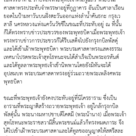
ศาสดาทรงประทับจำพรรษาอยู่ที่กูฏาคาร อันเป็นศาลาเรือน
ยอดในป้ามหาวันบนฝั่งตะวันออกแห่งลำน้ำคันธกะ กรุงเว
สาลี นครหลวงแห่งแคว้นวัชชีในขณะที่ประทับอยู่ ณ ที่นั้น
ก็ได้ทรงทราบข่าวประชวรของพระพุทธบิดาเมื่อพระพุทธเจ้า
ทรงทราบข่าวการประชวรก็ได้รีบเสด็จไปยังกรุงกบิลพัสดุ๋
และได้เข้าเฝ้าพระพุทธบิดา พระบรมศาสดาทรงแสดงธรรม
เทศนาโปรดพระเจ้าสุทโธทนะจนได้สำเร็จเป็นพระอรหันต์
และได้ทูลลาพระพุทธเจ้าเข้านิพพานโดยยังมิทันจะได้
อุปสมบท พระบรมศาสดาทรงอยู่ร่วมถวายพระเพลิงศพระ
พุทธบิดา
ขณะที่พระพุทธเจ้ายังคงประทับอยู่ที่นิโครธาราม ซึ่งเป็น
อารามที่พระญาติสร้างถวายพระพุทธเจ้า อยู่ใกล้กรุงกบิล
พัสดุ์นั้น พระนางมหาปชาบดีโคตมี (พระน้านาง) เมื่อพระเจ้า
สุทโธทนะพระราชสวามีสิ้นพระชนม์แล้วก็ทรงหมดภาระ จึง
ได้ไปเข้าเฝ้าพระบรมศาสดาและได้ทูลขออนุญาตให้สตรีสละ