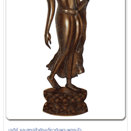
เจดีย์ และสถูปสำคัญเกี่ยวกับพระพุทธเจ้า