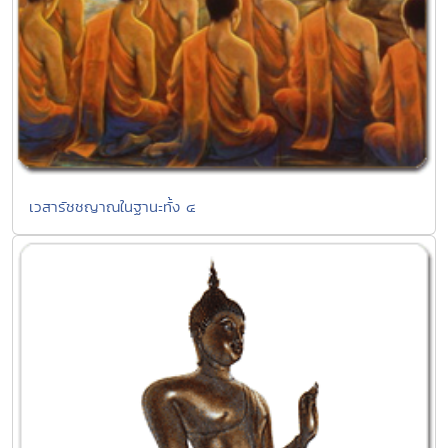
เวสารัชชญาณในฐานะทั้ง ๔