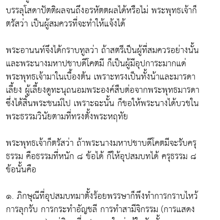
บรรลุโสดาปัตติผลจนถึงอรหัตตผลได้หรือไม่ พระพุทธเจ้าก็
ตรัสว่า เป็นผู้สมควรที่จะทำให้แจ้งได้
พระอานนท์จึงได้กราบทูลว่า ถ้าสตรีเป็นผู้ที่สมควรอย่างนั้น
และพระนางมหาปชาบดีโคตมี ก็เป็นผู้มีอุปการะมากแด่
พระพุทธเจ้ามาในเบื้องต้น เพราะทรงเป็นทั้งน้าและมารดา
เลี้ยง ผู้เลี้ยงดูทะนุถนอมพระองค์สืบต่อจากพระพุทธมารดา
ซึ่งได้สิ้นพระชนม์ไป เพราะฉะนั้น ก็ขอให้พระนางได้บวชใน
พระธรรมวินัยตามที่ทรงตั้งพระหฤทัย
พระพุทธเจ้าก็ตรัสว่า ถ้าพระนางมหาปชาบดีโคตมีจะรับครุ
ธรรม คือธรรมที่หนัก ๘ ข้อได้ ก็ให้อุปสมบทได้ ครุธรรม ๘
ข้อนั้นคือ
๑. ภิกษุณีที่อุปสมบทมาตั้งร้อยพรรษาก็พึงทำการกราบไหว้
การลุกรับ การกระทำอัญชลี การทำสามีจิกรรม (การแสดง