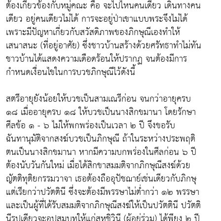
ต้องเกี่ยวข้องกับหมู่คณะ คือ จะไปไหนคนเดียว เดินทางคน
เดียว อยู่คนเดียวไม่ได้ การจะอยู่ป่าเขาแบบพระจึงไม่ได้
เพราะมีปัญหาเกี่ยวกับสวัสดิภาพของภิกษุณีเองทำให้
เสนาสนะ (ที่อยู่อาศัย) ซึ่งชาวบ้านสร้างด้วยศรัทธาทำไม่ทัน
ชาวบ้านได้แสดงความเดือดร้อนให้ปรากฏ จนต้องมีการ
กำหนดเงื่อนไขในการบวชภิกษุณีไว้ดังนี้
สตรีอายุยังน้อยให้บวชเป็นสามเณรีก่อน จนกว่าอายุครบ
๑๘ เมื่ออายุครบ ๑๘ ให้บวชเป็นนางสิกขมานา โดยรักษา
ศีลข้อ ๑ - ๖ ไม่ให้พกพร่องเป็นเวลา ๒ ปี จึงขอรับ
ฉันทานุมัติจากสงฆ์บวชเป็นภิกษุณี ถ้าในระหว่างประพฤติ
ตนเป็นนางสิกขมานา หากมีความบกพร่องในศีลก่อน ๖ ปี
ต้องนับวันกันใหม่ เมื่อได้สิกขาสมมติจากภิกษุณีสงฆ์ด้วย
ญัตติทุติยกรรมวาจา เธอต้องถืออุปัชฌาย์เช่นเดียวกับภิกษุ
แต่เรียกว่าปวัตตินี ซึ่งจะต้องมีพรรษาไม่ต่ำกว่า ๑๒ พรรษา
และเป็นผู้ที่ได้รับสมมติจากภิกษุณีสงฆ์ให้เป็นปวัตตินี ปวัตติ
นีรูปเดียวจะอุปสมบทให้แก่สหชิวินี (ผู้อยู่ร่วม) ได้พียง ๒ ปี