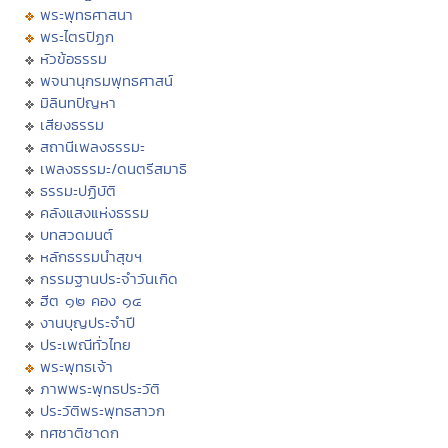
พระพุทธศาสนา
พระไตรปิฏก
หัวข้อธรรม
พจนานุกรมพุทธศาสน์
มิลินทปัญหา
เสียงธรรม
สถานีเพลงธรรมะ
เพลงธรรมะ/ดนตรีสมาธิ
ธรรมะปฏิบัติ
คลังแสงแห่งธรรม
บทสวดมนต์
หลักธรรมนำสุขฯ
กรรมฐานประจำวันเกิด
ฮีต ๑๒ คอง ๑๔
งานบุญประจำปี
ประเพณีทั่วไทย
พระพุทธเจ้า
ภาพพระพุทธประวัติ
ประวัติพระพุทธสาวก
ทศชาติชาดก