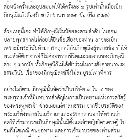
ต่อหนึ่งครั้งและอุปสมบทให้ได้ครั้งละ ๑ รูปเท่านั้นเมื่อเป็น
ภิกษุณีแล้วต้องรักษาสิกขาบท ๓๑๑ ข้อ (ศีล ๓๑๑)
ด้วยเหตุนี้เอง ทำให้ภิกษุณีเริ่มน้อยลงตามลำดับ ในตอน
ปลายพุทธกาลไม่ค่อยได้ยินชื่อเสียงของท่าน อาจจะเป็น
เพราะมีพระวินัยห้ามการคลุกคลีกับภิกษุณีอยู่หลายข้อ ทำให้
พระสังคีติกาจารย์ก็ไม่ค่อยทราบชีวิตและผลงานของภิกษุณี
ต่าง ๆ มากนัก ทั้งภิกษุณีก็ไม่ได้เข้าร่วมในการสังคายนาพระ
ธรรมวินัย เรื่องของภิกษุณีสงฆ์จึงไม่สมบูรณ์เท่าที่ควร
อย่างไรก็ตาม ภิกษุณีนั้นจัดว่าเป็นบริษัท ๑ ใน ๔ ของ
พระพุทธเจ้าที่มีบทบาทสำคัญในการเป็นพยานแห่งการตรัสรู้
ของพระพุทธเจ้า ช่วยเผยแผ่ศาสนธรรม จากชีวประวัติของ
พระเถรีทั้งหลายในเถรีคาถาและอรรคกถาบอกให้ทราบว่า
สตรีที่เข้ามาบวชเป็นภิกษุณีนั้นมีตั้งแต่เจ้าหญิงธิดาเศรษฐี ไป
จนถึงโสเภณี คนขอทาน และการเข้ามาบวชของท่านส่วน