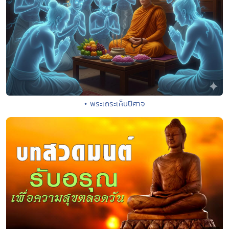
• พระเถระเห็นปีศาจ