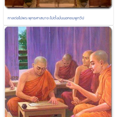
กาลต่อไปพระพุทธศาสนาจะไปตั้งมั่นนอกชมพูทวีป