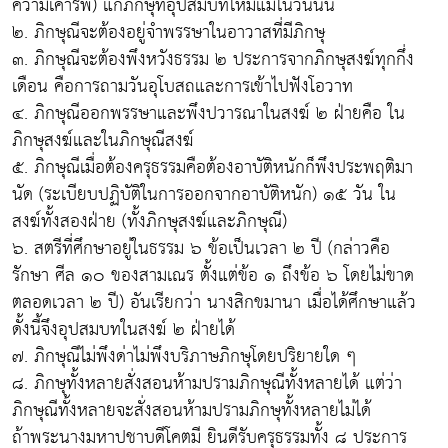
ความเคารพ) แก่ภิกษุที่อุปสมบทใหม่แม้ในวันนั้น
๒. ภิกษุณีจะต้องอยู่จำพรรษาในอาวาสที่มีภิกษุ
๓. ภิกษุณีจะต้องพึงหวังธรรม ๒ ประการจากภิกษุสงฆ์ทุกกึ่ง
เดือน คือการถามวันอุโบสถและการเข้าไปฟังโอวาท
๔. ภิกษุณีออกพรรษาและพึงปวารณาในสงฆ์ ๒ ฝ่ายคือ ใน
ภิกษุสงฆ์และในภิกษุณีสงฆ์
๕. ภิกษุณีเมื่อต้องครุธรรมคือต้องอาบัติหนักก็พึงประพฤติมา
นัด (ระเบียบปฏิบัติในการออกจากอาบัติหนัก) ๑๕ วัน ใน
สงฆ์ทั้งสองฝ่าย (ทั้งภิกษุสงฆ์และภิกษุณี)
๖. สตรีที่ศึกษาอยู่ในธรรม ๖ ข้อเป็นเวลา ๒ ปี (กล่าวคือ
รักษา ศีล ๑๐ ของสามเณร ตั้งแต่ข้อ ๑ ถึงข้อ ๖ โดยไม่ขาด
ตลอดเวลา ๒ ปี) อันเรียกว่า นางสิกขมานา เมื่อได้ศึกษาแล้ว
ดั้งนี้จึงอุปสมบทในสงฆ์ ๒ ฝ่ายได้
๗. ภิกษุณีไม่พึงด่าไม่พึงบริภาษภิกษุโดยปริยายใด ๆ
๘. ภิกษุทั้งหลายสั่งสอนห้ามปรามภิกษุณีทั้งหลายได้ แต่ว่า
ภิกษุณีทั้งหลายจะสั่งสอนห้ามปรามภิกษุทั้งหลายไม่ได้
ถ้าพระนางมหาปชาบดีโคตมี ยินดีรับครุธรรมทั้ง ๘ ประการ