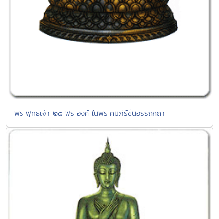
พระพุทธเจ้า ๒๘ พระองค์ ในพระคัมภีร์ชั้นอรรถกถา