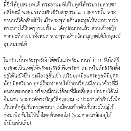
นี้จึงให้อุปสมบทได้ พระอานนท์ได้ไปทูลให้พรนางมหาปชา
บดีโคตมี พระนางทรงยินดีรับครุธรรม ๘ ประการนั้น พระ
อานนท์ได้กลับเข้าไปเฝ้าพระพุทธเจ้าและทูลให้ทรงทราบว่า
พระนางได้รับครุธรรมทั้ง ๘ ได้อุปสมบทแล้ว ส่วนเจ้าหญิง
ศากยะที่ตามมาทั้งหมด พระพุทธเจ้าตรัสอนุญาตให้ภิกษุสงฆ์
อุปสมบทให้
ในคราวนั้นพระพุทธเจ้าได้ตรัสแก่พระอานนท์ว่า การให้สตรี
บวชจะเป็นเหตุให้พรหมจรรย์ คือพระศาสนาหรือสัทธรรมตั้ง
อยู่ได้ไม่ยั่งยืน จะมีอายุสั้นเข้า เปรียบเหมือนตระกูลที่มีบุตร
น้อยมีสตรีมาก ถูกผู้ร้ายทำลายได้ง่ายหรือเหมือนนาข้าวที่มี
หนอนขยอกลง หรือเหมือนไร่อ้อยที่มีเพลี้ยลง ย่อมอยู่ได้ไม่
ยืนนาน พระองค์ทรงบัญญัติครุธรรม ๘ ประการกำกับไว้เพื่อ
เป็นหลักคุ้มกันพระศาสนา เหมือนสร้างคันกั้นสระใหญ่ไว้
ก่อนเพื่อกันไม่ให้น้ำไหลท้นออกไป (พระศาสนาจักอยู่ใต้
ยั่งยืนเช่นเดิม)