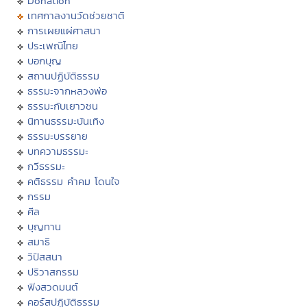
Donation
เทศกาลงานวัดช่วยชาติ
การเผยแผ่ศาสนา
ประเพณีไทย
บอกบุญ
สถานปฏิบัติธรรม
ธรรมะจากหลวงพ่อ
ธรรมะกับเยาวชน
นิทานธรรมะบันเทิง
ธรรมะบรรยาย
บทความธรรมะ
กวีธรรมะ
คติธรรม คำคม โดนใจ
กรรม
ศีล
บุญทาน
สมาธิ
วิปัสสนา
ปริวาสกรรม
ฟังสวดมนต์
คอร์สปฏิบัติธรรม