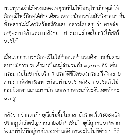
พระพุทธเจ้าได้ทรงแสดงเหตุผลที่ไม่ให้ภิกษุไหว้ภิกษุณี ให้
ภิกษุณีไหว้ภิกษุได้ฝ่ายเดียว เพราะนักบวชในลัทธิศาสนา อื่น
ทั้งหลายไม่มีใครไหว้สตรีกันเลย กล่าวโดยสรุปว่า หากถือ
เหตุผลทางด้านสภาพสังคม - ศาสนาแล้วจะไม่ทรงให้สตรี
บวชได้
เมื่อแรกการบวชภิกษุณีไม่ได้กำหนดจำนวนคือบวชกันตาม
สบายมีการบวชเข้ามาเป็นหมู่จำนวนถึง ๑,๐๐๐ ก็มี เช่น
พระนางอโนชากับบริวาร ประวัติชีวิตของพระเถรีทังหลาย
ส่วนมากพิสดารเฉพาะก่อนท่านบวช หลังจากบวชแล้วไม่
ค่อยมีผลงานเด่นมากนัก นอกจากพระเถรีระดับเอตทัคคะ
๑๓ รูป
หลังจากจำนวนภิกษุณีเพิ่มขึ้นในเวลาอันรวดเร็วระยะหนึ่ง
ปรากฏว่าเกิดปัญหาหลายอย่าง เช่นภิกษุณีถูกคนบางพวก
รังแกทำให้ที่อยู่อาศัยของท่านก็ดี การจะไปในที่ต่าง ๆ ก็ดี