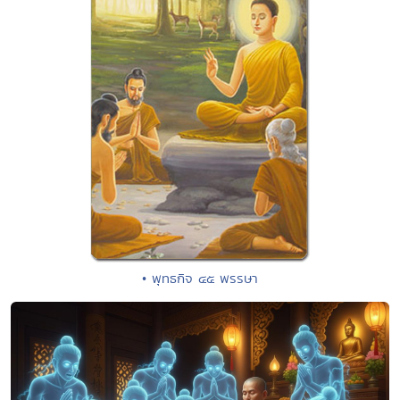
• พุทธกิจ ๔๕ พรรษา