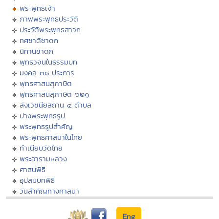
พระพุทธเจ้า
ภาพพระพุทธประวัติ
ประวัติพระพุทธสาวก
ทศชาติชาดก
นิทานชาดก
พุทธวจนในธรรมบท
มงคล ๓๘ ประการ
พุทธศาสนสุภาษิต
พุทธศาสนสุภาษิต ๖๒๑
สังเวชนียสถาน ๔ ตำบล
ปางพระพุทธรูป
พระพุทธรูปสำคัญ
พระพุทธศาสนาในไทย
ทำเนียบวัดไทย
พระอารามหลวง
ศาสนพิธี
อุปสมบทพิธี
วันสำคัญทางศาสนา
Eng