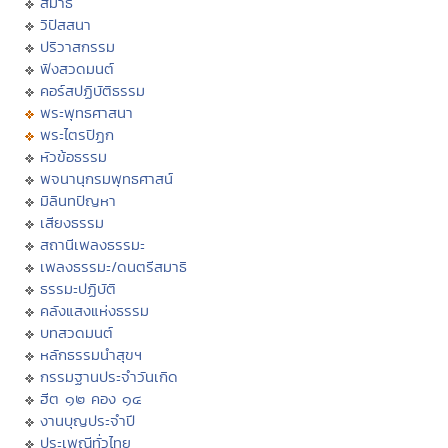
สมาธิ
วิปัสสนา
ปริวาสกรรม
ฟังสวดมนต์
คอร์สปฏิบัติธรรม
พระพุทธศาสนา
พระไตรปิฏก
หัวข้อธรรม
พจนานุกรมพุทธศาสน์
มิลินทปัญหา
เสียงธรรม
สถานีเพลงธรรมะ
เพลงธรรมะ/ดนตรีสมาธิ
ธรรมะปฏิบัติ
คลังแสงแห่งธรรม
บทสวดมนต์
หลักธรรมนำสุขฯ
กรรมฐานประจำวันเกิด
ฮีต ๑๒ คอง ๑๔
งานบุญประจำปี
ประเพณีทั่วไทย