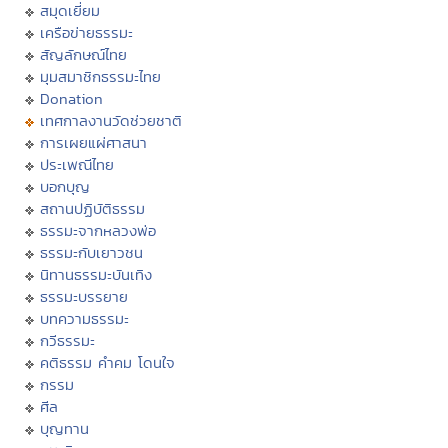
สมุดเยี่ยม
เครือข่ายธรรมะ
สัญลักษณ์ไทย
มุมสมาชิกธรรมะไทย
Donation
เทศกาลงานวัดช่วยชาติ
การเผยแผ่ศาสนา
ประเพณีไทย
บอกบุญ
สถานปฏิบัติธรรม
ธรรมะจากหลวงพ่อ
ธรรมะกับเยาวชน
นิทานธรรมะบันเทิง
ธรรมะบรรยาย
บทความธรรมะ
กวีธรรมะ
คติธรรม คำคม โดนใจ
กรรม
ศีล
บุญทาน