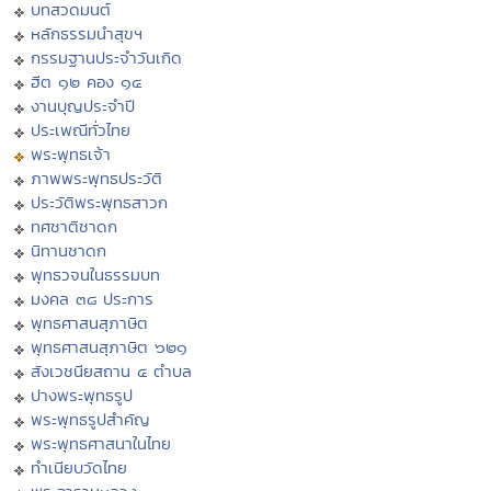
บทสวดมนต์
หลักธรรมนำสุขฯ
กรรมฐานประจำวันเกิด
ฮีต ๑๒ คอง ๑๔
งานบุญประจำปี
ประเพณีทั่วไทย
พระพุทธเจ้า
ภาพพระพุทธประวัติ
ประวัติพระพุทธสาวก
ทศชาติชาดก
นิทานชาดก
พุทธวจนในธรรมบท
มงคล ๓๘ ประการ
พุทธศาสนสุภาษิต
พุทธศาสนสุภาษิต ๖๒๑
สังเวชนียสถาน ๔ ตำบล
ปางพระพุทธรูป
พระพุทธรูปสำคัญ
พระพุทธศาสนาในไทย
ทำเนียบวัดไทย