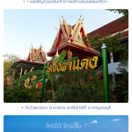
• ✨ขอเชิญร่วมเป็นเจ้าภาพสร้างถนนคอนกรีต✨
• วัดวังผาแดง ต.นาสวน อ.ศรีสวัสดิ์ จ.กาญจนบุรี