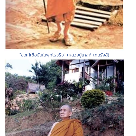
"ขอให้เชื่อมั่นในพุทโธจริง" (หลวงปู่เทสก์ เทสรังสี)