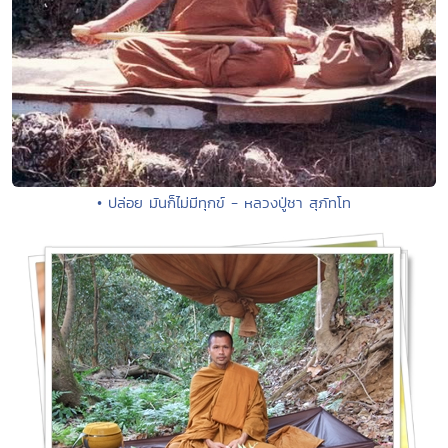
• ปล่อย มันก็ไม่มีทุกข์ - หลวงปู่ชา สุภัทโท