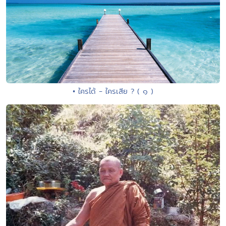
• ใครได้ - ใครเสีย ? ( ๑ )