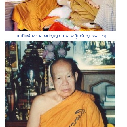
"มันเป็นพื้นฐานของปัญญา" (หลวงปู่เหรียญ วรลาโภ)