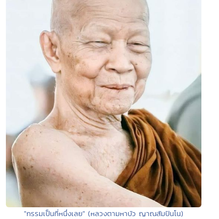
"กรรมเป็นที่หนึ่งเลย" (หลวงตามหาบัว ญาณสัมปันโน)