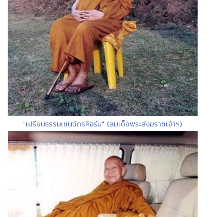
"เปรียบธรรมเช่นฉัตรคือร่ม" (สมเด็จพระสังฆราชเจ้าฯ)