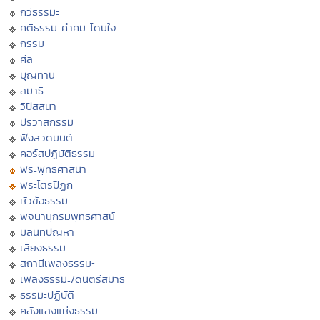
กวีธรรมะ
คติธรรม คำคม โดนใจ
กรรม
ศีล
บุญทาน
สมาธิ
วิปัสสนา
ปริวาสกรรม
ฟังสวดมนต์
คอร์สปฏิบัติธรรม
พระพุทธศาสนา
พระไตรปิฏก
หัวข้อธรรม
พจนานุกรมพุทธศาสน์
มิลินทปัญหา
เสียงธรรม
สถานีเพลงธรรมะ
เพลงธรรมะ/ดนตรีสมาธิ
ธรรมะปฏิบัติ
คลังแสงแห่งธรรม