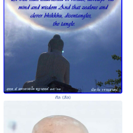
ศีล (สีล)