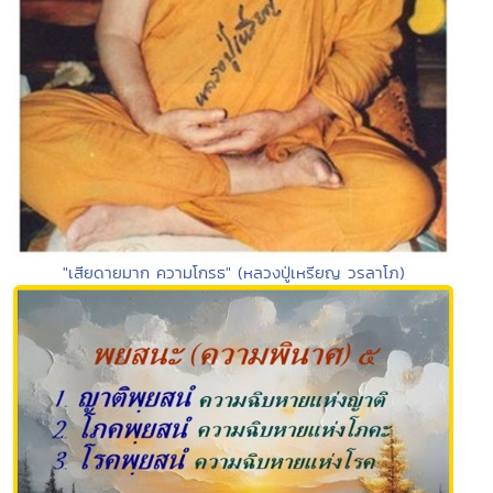
"เสียดายมาก ความโกรธ" (หลวงปู่เหรียญ วรลาโภ)