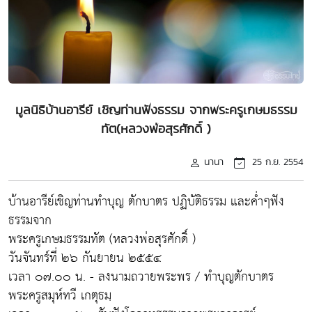
มูลนิธิบ้านอารีย์ เชิญท่านฟังธรรม จากพระครูเกษมธรรม
ทัต(หลวงพ่อสุรศักดิ์ )
นานา
25 ก.ย. 2554
บ้านอารีย์เชิญท่านทำบุญ ตักบาตร ปฏิบัติธรรม และค่ำๆฟัง
ธรรมจาก
พระครูเกษมธรรมทัต (หลวงพ่อสุรศักดิ์ )
วันจันทร์ที่ ๒๖ กันยายน ๒๕๕๔
เวลา ๐๗.๐๐ น. - ลงนามถวายพระพร / ทำบุญตักบาตร
พระครูสมุห์ทวี เกตุธมฺ