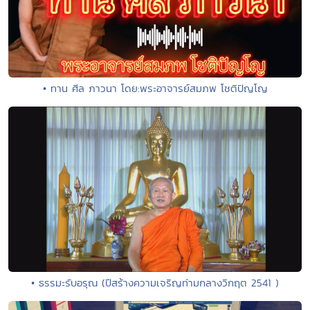
• ทาน ศีล ภาวนา โดย:พระอาจารย์สมภพ โชติปัญโญ
• ธรรมะรับอรุณ (ปีสร้างความเจริญท่ามกลางวิกฤต 2541 )