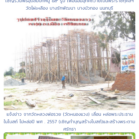
เชิญร่วมพิธีอุปสมบทหมู่ ๘๙ รูป เพื่อน้อมอุทิศถวายเป็นพระราชกุศลฯ
วัดไผ่เหลือง บางรักพัฒนา บางบัวทอง นนทบุรี
แจ้งข่าว จากวัดหลวงพ่อรวย (วัดหนองแวง) เลื่อน หล่อพระประธาน
ในโบสถ์ ไปหล่อปี พศ . 2557 (เชิญทำบุญสร้างโบสถ์)และสร้างพระตาม
ศรัทธา