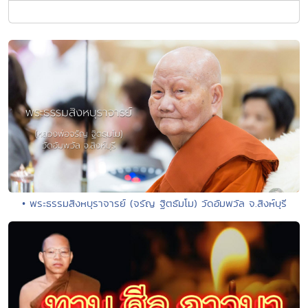
• พระธรรมสิงหบุราจารย์ (จรัญ ฐิตธัมโม) วัดอัมพวัล จ.สิงห์บุรี