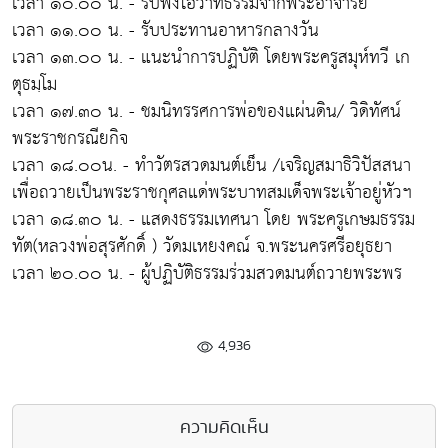
เวลา ๑๐.๐๐ น. - รับฟังโอวาทธรรมจากพระอาจารย์
เวลา ๑๑.๐๐ น. - รับประทานอาหารกลางวัน
เวลา ๑๓.๐๐ น. - แนะนำการปฏิบัติ โดยพระครูสมุห์ทวี เก
ตุธมฺโม
เวลา ๑๗.๓๐ น. - ชมนิทรรศการพ่อของแผ่นดิน/ วิดิทัศน์
พระราชกรณียกิจ
เวลา ๑๘.๐๐น. - ทำวัตรสวดมนต์เย็น /เจริญสมาธิวิปัสสนา
เพื่อถวายเป็นพระราชกุศลแด่พระบาทสมเด็จพระเจ้าอยู่หัวฯ
เวลา ๑๘.๓๐ น. - แสดงธรรมเทศนา โดย พระครูเกษมธรรม
ทัต(หลวงพ่อสุรศักดิ์ ) วัดมเหยงคณ์ จ.พระนครศรีอยุธยา
เวลา ๒๐.๐๐ น. - ผู้ปฏิบัติธรรมร่วมสวดมนต์ถวายพระพร
4,936
ความคิดเห็น