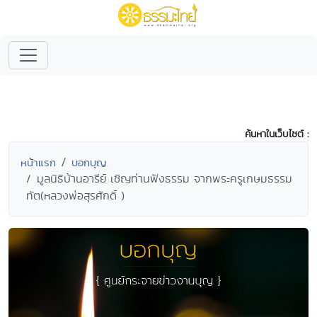
ค้นหาในเว็บไซต์ :
หน้าแรก
บอกบุญ
มูลนิธิบ้านอารีย์ เชิญท่านฟังธรรม จากพระครูเกษมธรรม
ทัต(หลวงพ่อสุรศักดิ์ )