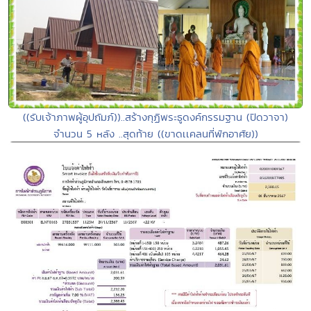
((รับเจ้าภาพผู้อุปถัมภ์))..สร้างกุฏิพระธูดงค์กรรมฐาน (ปิดวาจา)
จำนวน 5 หลัง ..สุดท้าย ((ขาดเเคลนที่พักอาศัย))