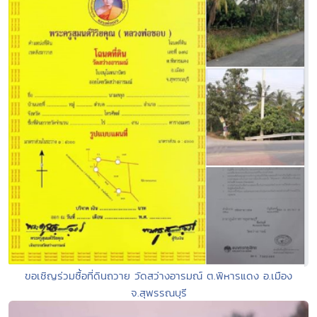
ขอเชิญร่วมซื้อที่ดินถวาย วัดสว่างอารมณ์ ต.พิหารแดง อ.เมือง
จ.สุพรรณบุรี