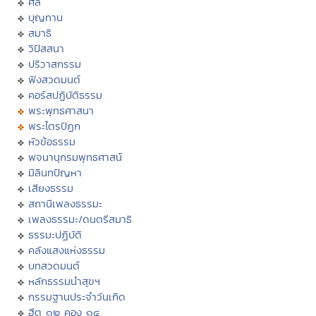
ศีล
บุญทาน
สมาธิ
วิปัสสนา
ปริวาสกรรม
ฟังสวดมนต์
คอร์สปฏิบัติธรรม
พระพุทธศาสนา
พระไตรปิฏก
หัวข้อธรรม
พจนานุกรมพุทธศาสน์
มิลินทปัญหา
เสียงธรรม
สถานีเพลงธรรมะ
เพลงธรรมะ/ดนตรีสมาธิ
ธรรมะปฏิบัติ
คลังแสงแห่งธรรม
บทสวดมนต์
หลักธรรมนำสุขฯ
กรรมฐานประจำวันเกิด
ฮีต ๑๒ คอง ๑๔