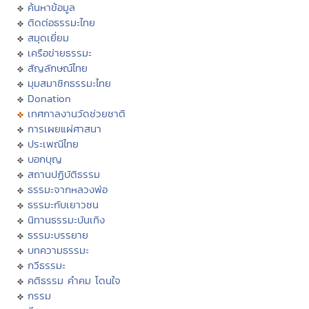
ค้นหาข้อมูล
ติดต่อธรรมะไทย
สมุดเยี่ยม
เครือข่ายธรรมะ
สัญลักษณ์ไทย
มุมสมาชิกธรรมะไทย
Donation
เทศกาลงานวัดช่วยชาติ
การเผยแผ่ศาสนา
ประเพณีไทย
บอกบุญ
สถานปฏิบัติธรรม
ธรรมะจากหลวงพ่อ
ธรรมะกับเยาวชน
นิทานธรรมะบันเทิง
ธรรมะบรรยาย
บทความธรรมะ
กวีธรรมะ
คติธรรม คำคม โดนใจ
กรรม