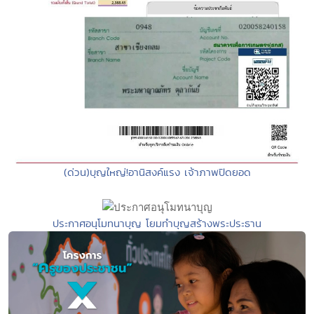
(ด่วน)บุญใหญ่!อานิสงค์แรง เจ้าภาพปิดยอด
ประกาศอนุโมทนาบุญ โยมทำบุญสร้างพระประธาน