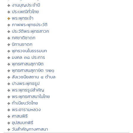
งานบุญประจำปี
ประเพณีทั่วไทย
พระพุทธเจ้า
ภาพพระพุทธประวัติ
ประวัติพระพุทธสาวก
ทศชาติชาดก
นิทานชาดก
พุทธวจนในธรรมบท
มงคล ๓๘ ประการ
พุทธศาสนสุภาษิต
พุทธศาสนสุภาษิต ๖๒๑
สังเวชนียสถาน ๔ ตำบล
ปางพระพุทธรูป
พระพุทธรูปสำคัญ
พระพุทธศาสนาในไทย
ทำเนียบวัดไทย
พระอารามหลวง
ศาสนพิธี
อุปสมบทพิธี
วันสำคัญทางศาสนา