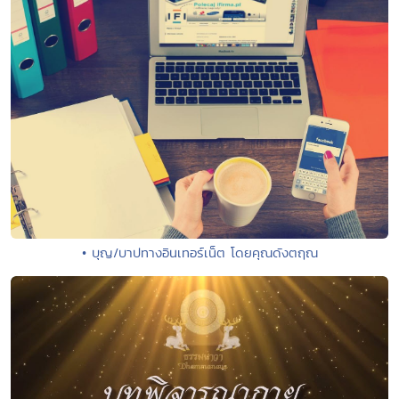
• บุญ/บาปทางอินเทอร์เน็ต โดยคุณดังตฤณ