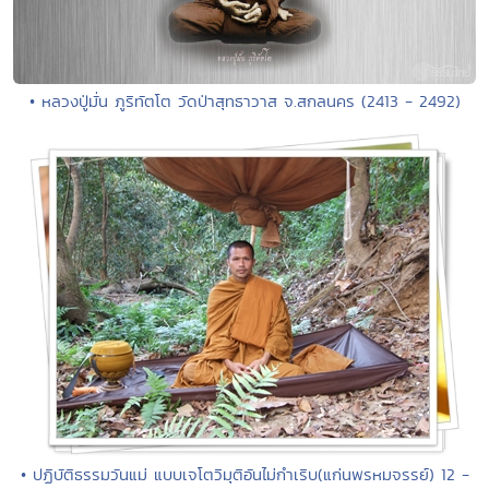
• หลวงปู่มั่น ภูริทัตโต วัดป่าสุทธาวาส จ.สกลนคร (2413 - 2492)
• ปฏิบัติธรรมวันแม่ แบบเจโตวิมุติอันไม่กำเริบ(แก่นพรหมจรรย์) 12 -