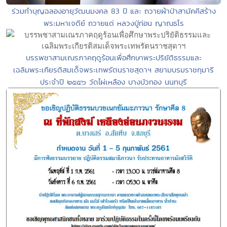
ร่วมทำบุญฉลองอายุวัฒนมงคล 83 ปี และ ถวายผ้าป่าสามัคคีสร้าง
พระมหาเจดีย์ ถวายแด่ หลวงปู่ท่อน ญาณธโร
บรรพชาสามเณรภาคฤดูร้อนเพื่อศึกษาพระปริยัติธรรมและ
เฉลิมพระเกียรติสมเด็จพระเทพรัตนราชสุดาฯ สยามบรมราชกุมารี
ประจำปี ๒๕๕๖ วัดไผ่เหลือง บางบัวทอง นนทบุรี