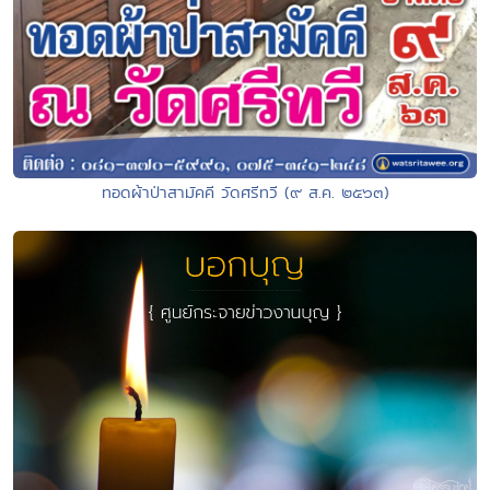
ทอดผ้าป่าสามัคคี วัดศรีทวี (๙ ส.ค. ๒๕๖๓)