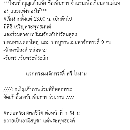
***โอนทำบุญเเล้วเเจ้ง ชื่อเจ้าภาพ จำนวนเพื่อเขียนลงเเผ่นท
อง เเละเเท่งทองให้***
#เริ่มงานตั้งเเต่ 13.00 น. เป็นต้นไป
มีพิธี เจริญพระพุทธมนต์
เเละร่วมสวดบทธัมมจักรกัปปวัตนสูตร
บทมหาเมตตาใหญ่ เเละ บทบูชาพระมหาจักพรรดิ์ 9 จบ
-ฟังอานิสงส์ หล่อพระ
-รับพร /รับพระที่ระลึก
------------ เเจกพระผงจักพรรดิ์ ฟรี ในงาน ------------
////ขอเชิญเจ้าภาพร่วมพิธีหล่อพระ
จัดเก้าอี้รองรับเจ้าภาพ ร่วมงาน ////
#หล่อพระมงคลชีวิต ต่อหน้าที่ การงาน
ถวายเป็นอามิสบูชา เเด่พระพุทธองค์