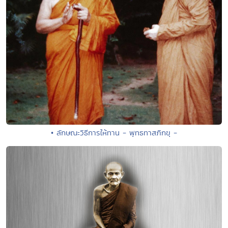
• ลักษณะวิธีการให้ทาน - พุทธทาสภิกขุ -