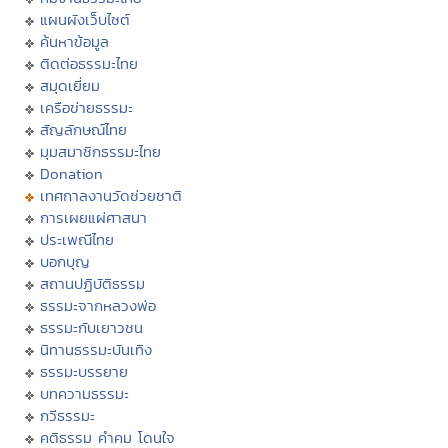
แผนผังเว็บไซต์
ค้นหาข้อมูล
ติดต่อธรรมะไทย
สมุดเยี่ยม
เครือข่ายธรรมะ
สัญลักษณ์ไทย
มุมสมาชิกธรรมะไทย
Donation
เทศกาลงานวัดช่วยชาติ
การเผยแผ่ศาสนา
ประเพณีไทย
บอกบุญ
สถานปฏิบัติธรรม
ธรรมะจากหลวงพ่อ
ธรรมะกับเยาวชน
นิทานธรรมะบันเทิง
ธรรมะบรรยาย
บทความธรรมะ
กวีธรรมะ
คติธรรม คำคม โดนใจ