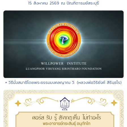
15 สิงหาคม 2569 ณ ปัณฑิตารมย์สระบุรี
• วิธีนั่งสมาธิโดยพระธรรมมงคลญาณ วิ. (หลวงพ่อวิริยังค์ สิรินฺธโร)