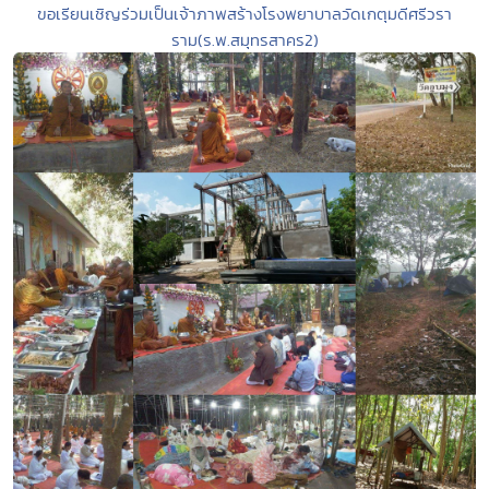
ขอเรียนเชิญร่วมเป็นเจ้าภาพสร้างโรงพยาบาลวัดเกตุมดีศรีวรา
ราม(ร.พ.สมุทรสาคร2)