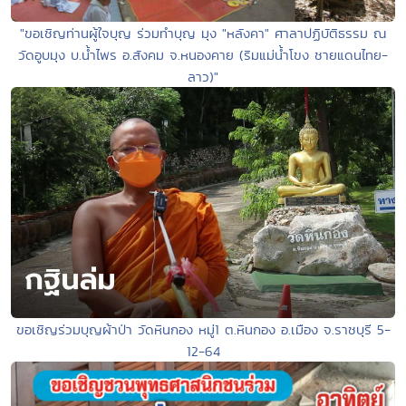
"ขอเชิญท่านผู้ใจบุญ ร่วมทำบุญ มุง "หลังคา" ศาลาปฏิบัติธรรม ณ
วัดอูบมุง บ.น้ำไพร อ.สังคม จ.หนองคาย (ริมแม่น้ำโขง ชายแดนไทย-
ลาว)"
ขอเชิญร่วมบุญผ้าป่า วัดหินกอง หมู่1 ต.หินกอง อ.เมือง จ.ราชบุรี 5-
12-64