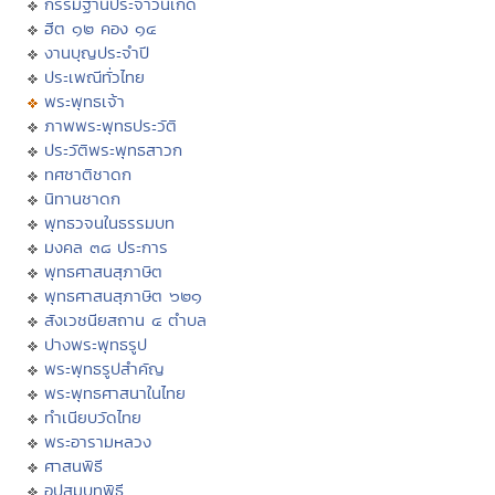
กรรมฐานประจำวันเกิด
ฮีต ๑๒ คอง ๑๔
งานบุญประจำปี
ประเพณีทั่วไทย
พระพุทธเจ้า
ภาพพระพุทธประวัติ
ประวัติพระพุทธสาวก
ทศชาติชาดก
นิทานชาดก
พุทธวจนในธรรมบท
มงคล ๓๘ ประการ
พุทธศาสนสุภาษิต
พุทธศาสนสุภาษิต ๖๒๑
สังเวชนียสถาน ๔ ตำบล
ปางพระพุทธรูป
พระพุทธรูปสำคัญ
พระพุทธศาสนาในไทย
ทำเนียบวัดไทย
พระอารามหลวง
ศาสนพิธี
อุปสมบทพิธี