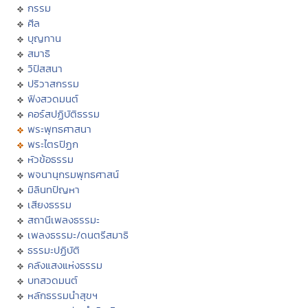
กรรม
ศีล
บุญทาน
สมาธิ
วิปัสสนา
ปริวาสกรรม
ฟังสวดมนต์
คอร์สปฏิบัติธรรม
พระพุทธศาสนา
พระไตรปิฏก
หัวข้อธรรม
พจนานุกรมพุทธศาสน์
มิลินทปัญหา
เสียงธรรม
สถานีเพลงธรรมะ
เพลงธรรมะ/ดนตรีสมาธิ
ธรรมะปฏิบัติ
คลังแสงแห่งธรรม
บทสวดมนต์
หลักธรรมนำสุขฯ