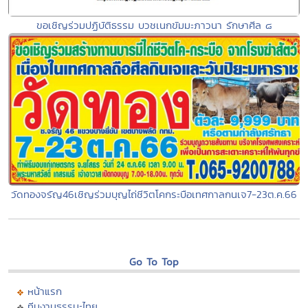
ขอเชิญร่วมปฏิบัติธรรม บวชเนกขัมมะภาวนา รักษาศีล ๘
วัดทองจรัญ46เชิญร่วมบุญไถ่ชีวิตโคกระบือเทศกาลกนเจ7-23ต.ค.66
Go To Top
หน้าแรก
ทีมงานธรรมะไทย