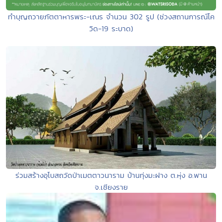
ทำบุญถวายภัตตาหารพระ-เณร จำนวน 302 รูป (ช่วงสถานการณ์โค
วิด-19 ระบาด)
ร่วมสร้างอุโบสถวัดป่าเมตตาวนาราม บ้านทุ่งมะฝาง ต.หุ่ง อ.พาน
จ.เชียงราย