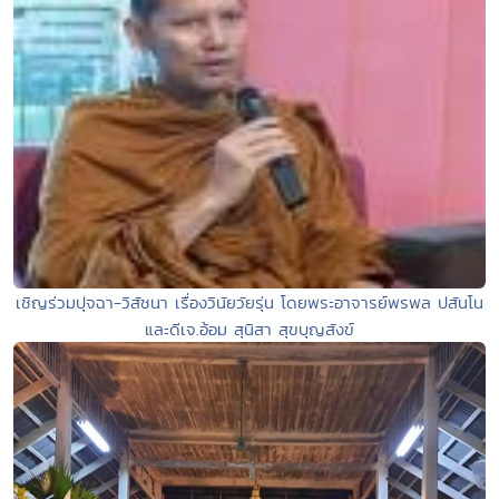
เชิญร่วมปุจฉา-วิสัชนา เรื่องวินัยวัยรุ่น โดยพระอาจารย์พรพล ปสันโน
และดีเจ.อ้อม สุนิสา สุขบุญสังข์