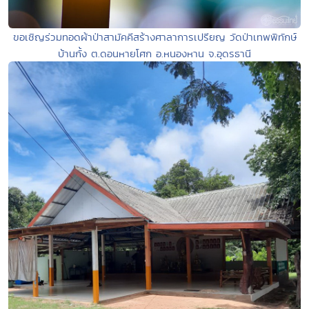
ขอเชิญร่วมทอดผ้าป่าสามัคคีสร้างศาลาการเปรียญ วัดป่าเทพพิทักษ์
บ้านกั้ง ต.ดอนหายโศก อ.หนองหาน จ.อุดรธานี