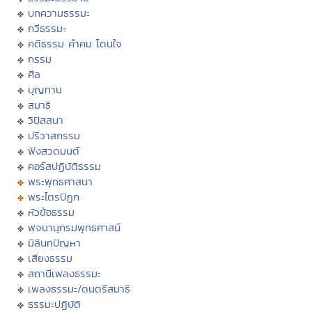
บทความธรรมะ
กวีธรรมะ
คติธรรม คำคม โดนใจ
กรรม
ศีล
บุญทาน
สมาธิ
วิปัสสนา
ปริวาสกรรม
ฟังสวดมนต์
คอร์สปฏิบัติธรรม
พระพุทธศาสนา
พระไตรปิฏก
หัวข้อธรรม
พจนานุกรมพุทธศาสน์
มิลินทปัญหา
เสียงธรรม
สถานีเพลงธรรมะ
เพลงธรรมะ/ดนตรีสมาธิ
ธรรมะปฏิบัติ