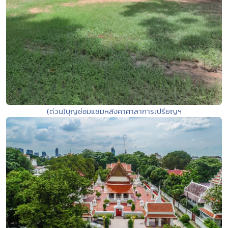
(ด่วน)บุญซ่อมแซมหลังคาศาลาการเปรียญฯ