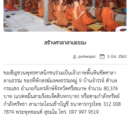
สร้างศาลาลานธรรม
puhenpai
3 มิ.ย. 2562
ขอเชิญชวนพุทธศาสนิกชนร่วมเป็นเจ้าภาพพื้นหินขัดศาลา
ลานธรรม ของที่พักสงฆ์มงคลธรรมหมู่ 9 บ้านจำรรจ์ ตำบล
กระแชง อำเภอกันทรลักษ์จังหวัดศรีสะเกษ จำนวน 80,376
บาท (แปดหมื่นสามร้อยเจ็ดสิบหกบาท) หรือตามกำลังทรัพย์
กำลังศรัทธา สามารถโอนเข้าบัญชี ธนาคารกรุงไทย 312 008
7874 พระพุทธมนต์ สุธมฺโม โทร. 097 997 9519