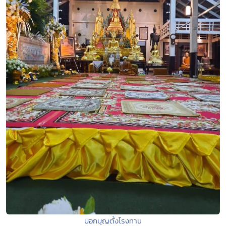
บอกบุญตั้งโรงทาน