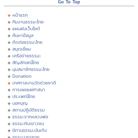
Go To Top
หน้าแรก
ทีมงานธรรมะไทย
แผนผังเว็บไซต์
ค้นหาข้อมูล
ติดต่อธรรมะไทย
สมุดเยี่ยม
เครือข่ายธรรมะ
สัญลักษณ์ไทย
มุมสมาชิกธรรมะไทย
Donation
เทศกาลงานวัดช่วยชาติ
การเผยแผ่ศาสนา
ประเพณีไทย
บอกบุญ
สถานปฏิบัติธรรม
ธรรมะจากหลวงพ่อ
ธรรมะกับเยาวชน
นิทานธรรมะบันเทิง
ธรรมะบรรยาย