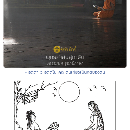
• อตฺตา ว อตฺตโน คติ ตนเทียวเป็นคติของตน