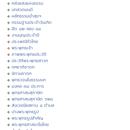
คลังแสงแห่งธรรม
บทสวดมนต์
หลักธรรมนำสุขฯ
กรรมฐานประจำวันเกิด
ฮีต ๑๒ คอง ๑๔
งานบุญประจำปี
ประเพณีทั่วไทย
พระพุทธเจ้า
ภาพพระพุทธประวัติ
ประวัติพระพุทธสาวก
ทศชาติชาดก
นิทานชาดก
พุทธวจนในธรรมบท
มงคล ๓๘ ประการ
พุทธศาสนสุภาษิต
พุทธศาสนสุภาษิต ๖๒๑
สังเวชนียสถาน ๔ ตำบล
ปางพระพุทธรูป
พระพุทธรูปสำคัญ
พระพุทธศาสนาในไทย