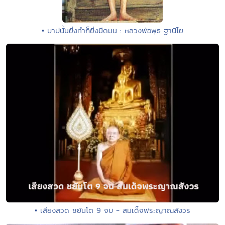
• บาปนั้นยิ่งทำก็ยิ่งมืดมน : หลวงพ่อพุธ ฐานิโย
• เสียงสวด ชยันโต 9 จบ - สมเด็จพระญาณสังวร