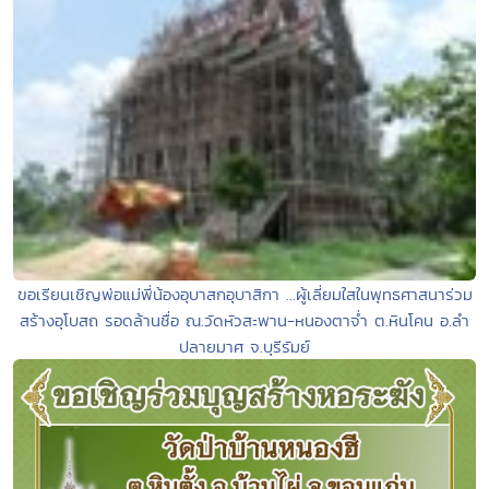
ขอเรียนเชิญพ่อแม่พี่น้องอุบาสกอุบาสิกา ...ผู้เลี่ยมใสในพุทธศาสนาร่วม
สร้างอุโบสถ รอดล้านชื่อ ณ.วัดหัวสะพาน-หนองตาจ่ำ ต.หินโคน อ.ลำ
ปลายมาศ จ.บุรีรัมย์