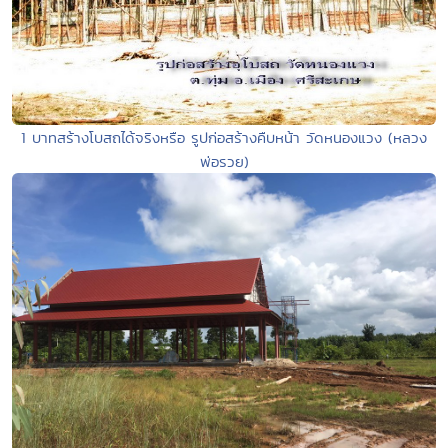
1 บาทสร้างโบสถได้จริงหรือ รูปก่อสร้างคืบหน้า วัดหนองแวง (หลวง
พ่อรวย)