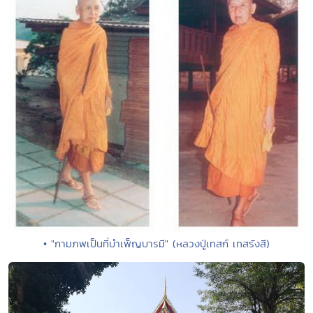
• "กามภพเป็นที่บำเพ็ญบารมี" (หลวงปู่เทสก์ เทสรังสี)