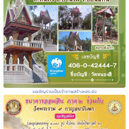
ขอเชิญร่วมเป็นเจ้าภาพสร้างหอระฆัง