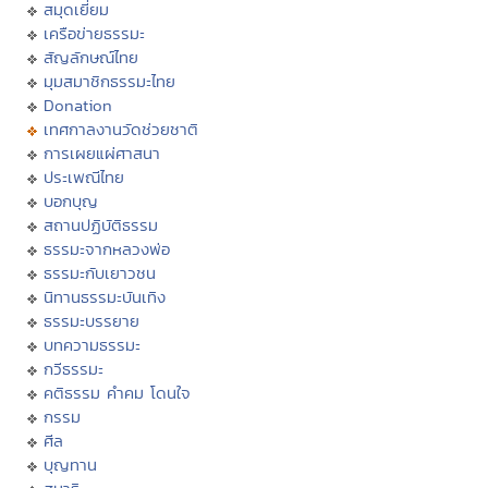
สมุดเยี่ยม
เครือข่ายธรรมะ
สัญลักษณ์ไทย
มุมสมาชิกธรรมะไทย
Donation
เทศกาลงานวัดช่วยชาติ
การเผยแผ่ศาสนา
ประเพณีไทย
บอกบุญ
สถานปฏิบัติธรรม
ธรรมะจากหลวงพ่อ
ธรรมะกับเยาวชน
นิทานธรรมะบันเทิง
ธรรมะบรรยาย
บทความธรรมะ
กวีธรรมะ
คติธรรม คำคม โดนใจ
กรรม
ศีล
บุญทาน