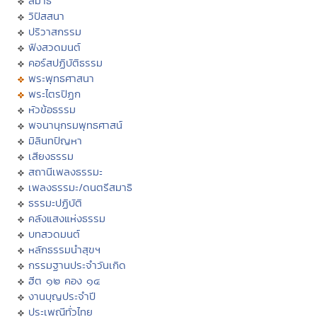
สมาธิ
วิปัสสนา
ปริวาสกรรม
ฟังสวดมนต์
คอร์สปฏิบัติธรรม
พระพุทธศาสนา
พระไตรปิฏก
หัวข้อธรรม
พจนานุกรมพุทธศาสน์
มิลินทปัญหา
เสียงธรรม
สถานีเพลงธรรมะ
เพลงธรรมะ/ดนตรีสมาธิ
ธรรมะปฏิบัติ
คลังแสงแห่งธรรม
บทสวดมนต์
หลักธรรมนำสุขฯ
กรรมฐานประจำวันเกิด
ฮีต ๑๒ คอง ๑๔
งานบุญประจำปี
ประเพณีทั่วไทย