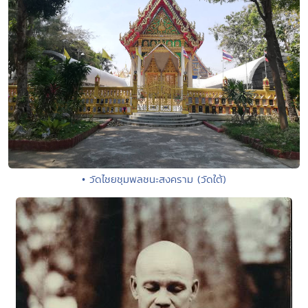
• วัดไชยชุมพลชนะสงคราม (วัดใต้)