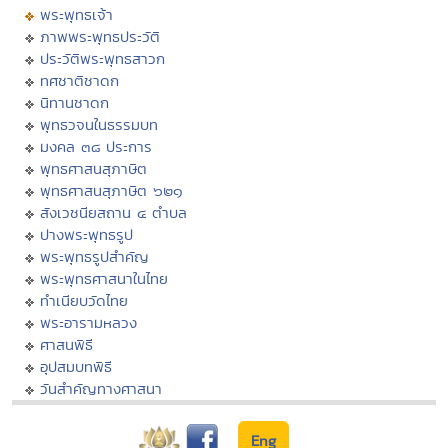
พระพุทธเจ้า
ภาพพระพุทธประวัติ
ประวัติพระพุทธสาวก
ทศชาติชาดก
นิทานชาดก
พุทธวจนในธรรมบท
มงคล ๓๘ ประการ
พุทธศาสนสุภาษิต
พุทธศาสนสุภาษิต ๖๒๑
สังเวชนียสถาน ๔ ตำบล
ปางพระพุทธรูป
พระพุทธรูปสำคัญ
พระพุทธศาสนาในไทย
ทำเนียบวัดไทย
พระอารามหลวง
ศาสนพิธี
อุปสมบทพิธี
วันสำคัญทางศาสนา
Eng