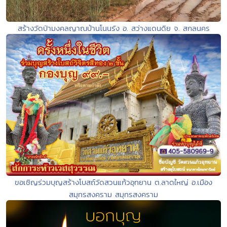
สร้างวัดป่ามงคลญาณบ้านโนนรัง อ. สว่างแดนดิย จ. สกลนคร
ขอเชิญร่วมบุญสร้างโบสถ์วัดสวนแก้วอุทยาน ต.ลาดใหญ่ อ.เมือง
สมุทรสงคราม สมุทรสงคราม