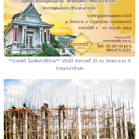
**บวชฟรี ไม่เสียค่าใช้จ่าย** เทิดไท้ รัชกาลที่ 10 ณ วัดพระราม 9
กาญจนาภิเษก