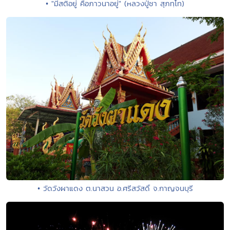
• "มีสติอยู่ คือภาวนาอยู่" (หลวงปู่ชา สุภทฺโท)
• วัดวังผาแดง ต.นาสวน อ.ศรีสวัสดิ์ จ.กาญจนบุรี