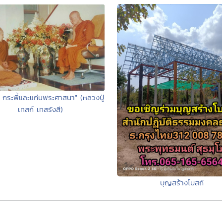
 กระพี้และแก่นพระศาสนา" (หลวงปู่
เทสก์ เทสรังสี)
บุญสร้างโบสถ์