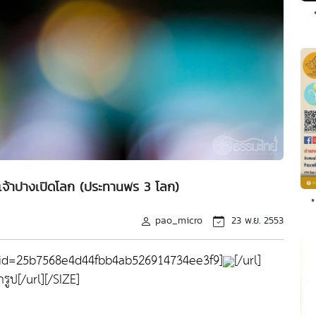
เจ้าปางเปิดโลก (ประทานพร 3 โลก)
•
pao_micro
23 พ.ย. 2553
id=25b7568e4d44fbb4ab526914734ee3f9]
[/url]
ูป[/url][/SIZE]