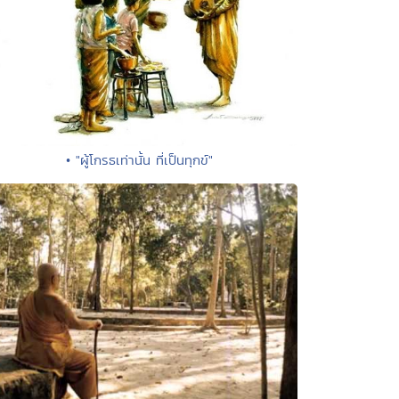
• "ผู้โกรธเท่านั้น ที่เป็นทุกข์"