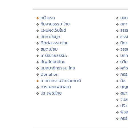
หน้าแรก
บอก
ทีมงานธรรมะไทย
สถา
แผนผังเว็บไซต์
ธรร
ค้นหาข้อมูล
ธรร
ติดต่อธรรมะไทย
นิทา
สมุดเยี่ยม
ธรร
เครือข่ายธรรมะ
บทค
สัญลักษณ์ไทย
กวี
มุมสมาชิกธรรมะไทย
คติ
Donation
กรร
เทศกาลงานวัดช่วยชาติ
ศีล
การเผยแผ่ศาสนา
บุญ
ประเพณีไทย
สมาธ
วิปั
ปริ
ฟัง
คอร์