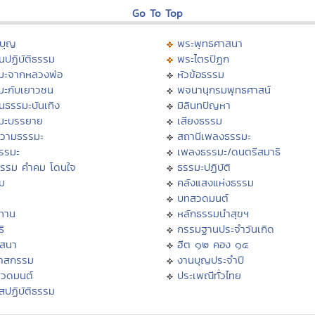
Go To Top
บุญ
พระพุทธศาสนา
นปฏิบัติธรรม
พระไตรปิฏก
มะจากหลวงพ่อ
หัวข้อธรรม
มะกับเยาวชน
พจนานุกรมพุทธศาสน์
นธรรมะบันเทิง
มิลินทปัญหา
มะบรรยาย
เสียงธรรม
วามธรรมะ
สถานีเพลงธรรมะ
ธรรมะ
เพลงธรรมะ/ดนตรีสมาธิ
ธรรม คำคม โดนใจ
ธรรมะปฏิบัติ
ม
คลังแสงแห่งธรรม
บทสวดมนต์
ทาน
หลักธรรมนำสุขฯ
ิ
กรรมฐานประจำวันเกิด
สสนา
ฮีต ๑๒ คอง ๑๔
วาสกรรม
งานบุญประจำปี
สวดมนต์
ประเพณีทั่วไทย
สปฏิบัติธรรม