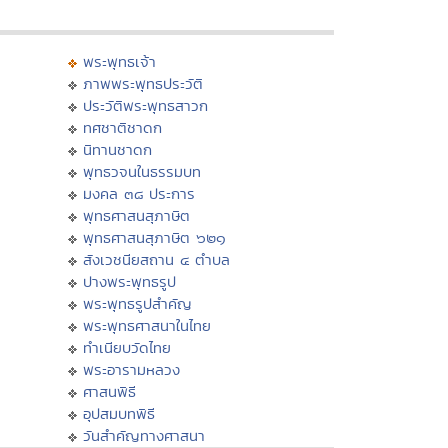
พระพุทธเจ้า
ภาพพระพุทธประวัติ
ประวัติพระพุทธสาวก
ทศชาติชาดก
นิทานชาดก
พุทธวจนในธรรมบท
มงคล ๓๘ ประการ
พุทธศาสนสุภาษิต
พุทธศาสนสุภาษิต ๖๒๑
สังเวชนียสถาน ๔ ตำบล
ปางพระพุทธรูป
พระพุทธรูปสำคัญ
พระพุทธศาสนาในไทย
ทำเนียบวัดไทย
พระอารามหลวง
ศาสนพิธี
อุปสมบทพิธี
วันสำคัญทางศาสนา