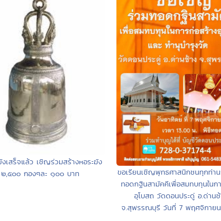
ฆังเสร็จแล้ว เชิญร่วมสร้างหอระฆัง
ขอเรียนเชิญพุทธศาสนิกชนทุกท่าน
๒,๕๐๐ กองๆละ ๑๐๐ บาท
ทอดกฐินสามัคคีเพื่อสมทบทุนในกา
อุโบสถ วัดดอนประดู่ อ.ด่านช
จ.สุพรรณบุรี วันที่ 7 พฤศจิกาย