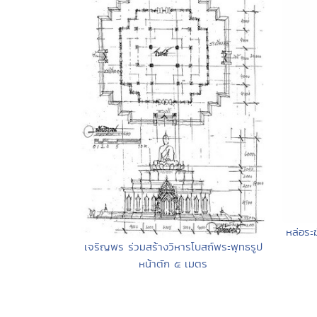
หล่อระ
เจริญพร ร่วมสร้างวิหารโบสถ์พระพุทธรูป
หน้าตัก ๕ เมตร