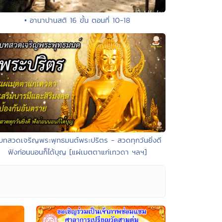
• อานาปานสติ 16 ขั้น ตอนที่ 10-18
บทสวดเจริญพระพุทธมนต์พระปริตร - สวดทุกวันยิ่งดี
ฟังก่อนนอนก็ได้บุญ [แผ่เมตตาแก่เทวดา ฯลฯ]