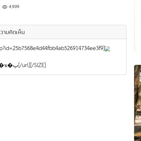
4,939
วามคิดเห็น
p?id=25b7568e4d44fbb4ab526914734ee3f9]
[SIZE=1][url=http://www.uppicweb.com]�ҡ�ٻ[/url][/SIZE]