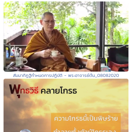
สัมมาทิฏฐิกำหนดการปฏิบัติ - พระอาจารย์ต้น_08082020