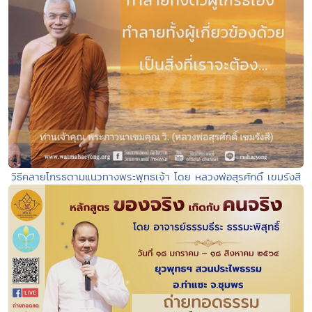
วิธีคลายโกรธตามแนวทางพระพุทธเจ้า โดย หลวงพ่อสุรศักดิ์ เขมรังสี