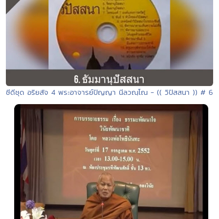
ซีดีชุด อริยสัจ 4 พระอาจารย์ปัญญา นีลวณฺโณ - (( วิปัสสนา )) # 6