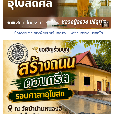
• ข้อควรระวัง ของผู้รักษาอุโบสถศีล : หลวงปู่สรวง ปริสุทฺโธ