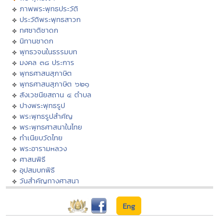
ภาพพระพุทธประวัติ
ประวัติพระพุทธสาวก
ทศชาติชาดก
นิทานชาดก
พุทธวจนในธรรมบท
มงคล ๓๘ ประการ
พุทธศาสนสุภาษิต
พุทธศาสนสุภาษิต ๖๒๑
สังเวชนียสถาน ๔ ตำบล
ปางพระพุทธรูป
พระพุทธรูปสำคัญ
พระพุทธศาสนาในไทย
ทำเนียบวัดไทย
พระอารามหลวง
ศาสนพิธี
อุปสมบทพิธี
วันสำคัญทางศาสนา
Eng