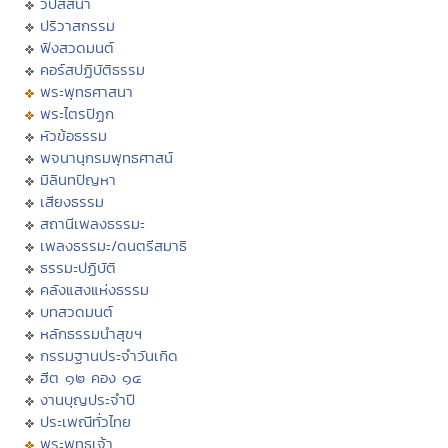
วิปัสสนา
ปริวาสกรรม
ฟังสวดมนต์
คอร์สปฏิบัติธรรม
พระพุทธศาสนา
พระไตรปิฏก
หัวข้อธรรม
พจนานุกรมพุทธศาสน์
มิลินทปัญหา
เสียงธรรม
สถานีเพลงธรรมะ
เพลงธรรมะ/ดนตรีสมาธิ
ธรรมะปฏิบัติ
คลังแสงแห่งธรรม
บทสวดมนต์
หลักธรรมนำสุขฯ
กรรมฐานประจำวันเกิด
ฮีต ๑๒ คอง ๑๔
งานบุญประจำปี
ประเพณีทั่วไทย
พระพุทธเจ้า