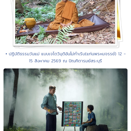
• ปฏิบัติธรรมวันแม่ แบบเจโตวิมุติอันไม่กำเริบ(แก่นพรหมจรรย์) 12 -
15 สิงหาคม 2569 ณ ปัณฑิตารมย์สระบุรี