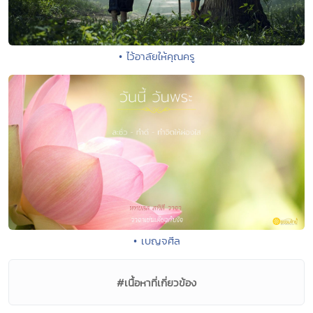
• ไว้อาลัยให้คุณครู
• เบญจศีล
#เนื้อหาที่เกี่ยวข้อง