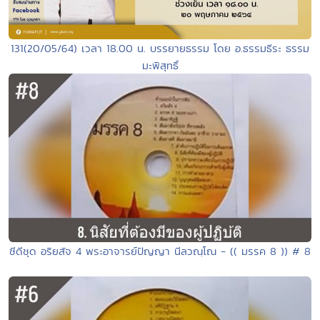
131(20/05/64) เวลา 18.00 น. บรรยายธรรม โดย อ.ธรรมธีระ ธรรม
มะพิสุทธิ์
ซีดีชุด อริยสัจ 4 พระอาจารย์ปัญญา นีลวณฺโณ - (( มรรค 8 )) # 8