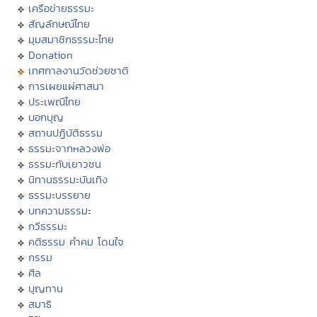
เครือข่ายธรรมะ
สัญลักษณ์ไทย
มุมสมาชิกธรรมะไทย
Donation
เทศกาลงานวัดช่วยชาติ
การเผยแผ่ศาสนา
ประเพณีไทย
บอกบุญ
สถานปฏิบัติธรรม
ธรรมะจากหลวงพ่อ
ธรรมะกับเยาวชน
นิทานธรรมะบันเทิง
ธรรมะบรรยาย
บทความธรรมะ
กวีธรรมะ
คติธรรม คำคม โดนใจ
กรรม
ศีล
บุญทาน
สมาธิ