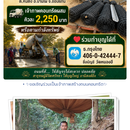
• ✨ขอเชิญร่วมเป็นเจ้าภาพสร้างถนนคอนกรีต✨