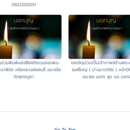
0822205051
ญร่วมพิมพ์หนังสือคติธรรมของพระ
ขอเชิญร่วมเป็นเจ้าภาพสร้างพระพ
นาพินิจ หรือหลวงพ่อสนธิ์ อนาลโย
องค์ใหญ่ ( ปางมารวิชัย ) หน้าตั
วัดพุทธบูชา
๑๐.๒๕ เมตร สูง ๑๕ เมต
Go To Top