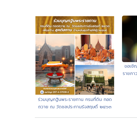
ขอเชิ
ราชภาว
ร่วมบุญกฐินพระราชทาน กรมที่ดิน ทอด
ถวาย ณ วัดชลประทานรังสฤษดิ์ ๒๕๖๓