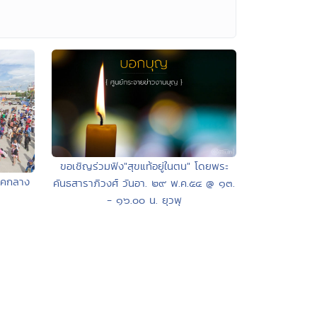
ขอเชิญร่วมฟัง"สุขแท้อยู่ในตน" โดยพระ
าคกลาง
คันธสาราภิวงศ์ วันอา. ๒๙ พ.ค.๕๔ @ ๑๓.
- ๑๖.๐๐ น. ยุวพุ