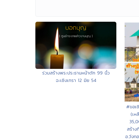
ร่วมสร้างพระประธานหน้าตัก 99 นิ้ว
ฉะเชิงเทรา 12 มิย 54
#ขอเช
(เหล
35,0
สร้างท
อ.วังท