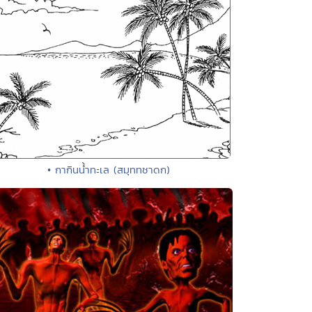
• กากินน้ำทะเล (สมุททชาดก)