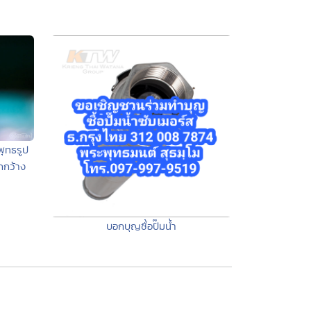
ุทธรูป
กกว้าง
ร
บอกบุญซื้อปั๊มน้ำ