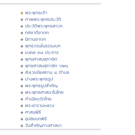
พระพุทธเจ้า
ภาพพระพุทธประวัติ
ประวัติพระพุทธสาวก
ทศชาติชาดก
นิทานชาดก
พุทธวจนในธรรมบท
มงคล ๓๘ ประการ
พุทธศาสนสุภาษิต
พุทธศาสนสุภาษิต ๖๒๑
สังเวชนียสถาน ๔ ตำบล
ปางพระพุทธรูป
พระพุทธรูปสำคัญ
พระพุทธศาสนาในไทย
ทำเนียบวัดไทย
พระอารามหลวง
ศาสนพิธี
อุปสมบทพิธี
วันสำคัญทางศาสนา