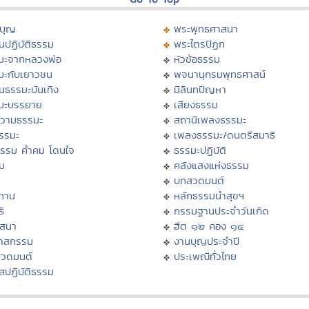
บุญ
พระพุทธศาสนา
นปฏิบัติธรรม
พระไตรปิฏก
มะจากหลวงพ่อ
หัวข้อธรรม
มะกับเยาวชน
พจนานุกรมพุทธศาสน์
นธรรมะบันเทิง
มิลินทปัญหา
มะบรรยาย
เสียงธรรม
วามธรรมะ
สถานีเพลงธรรมะ
ธรรมะ
เพลงธรรมะ/ดนตรีสมาธิ
ธรรม คำคม โดนใจ
ธรรมะปฏิบัติ
ม
คลังแสงแห่งธรรม
บทสวดมนต์
ทาน
หลักธรรมนำสุขฯ
ิ
กรรมฐานประจำวันเกิด
สสนา
ฮีต ๑๒ คอง ๑๔
วาสกรรม
งานบุญประจำปี
สวดมนต์
ประเพณีทั่วไทย
สปฏิบัติธรรม