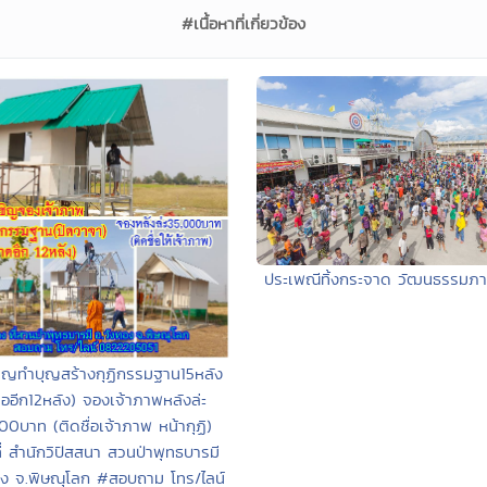
#เนื้อหาที่เกี่ยวข้อง
ประเพณีทิ้งกระจาด วัฒนธรรมภ
ิญทำบุญสร้างกุฏิกรรมฐาน15หลัง
ืออีก12หลัง) จองเจ้าภาพหลังล่ะ
00บาท (ติดชื่อเจ้าภาพ หน้ากุฏิ)
ี่ สำนักวิปัสสนา สวนป่าพุทธบารมี
อง จ.พิษณุโลก #สอบถาม โทร/ไลน์