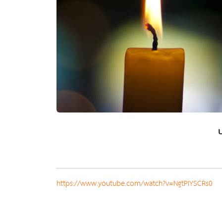
ป
https://www.youtube.com/watch?v=NgtPIYSCRs0