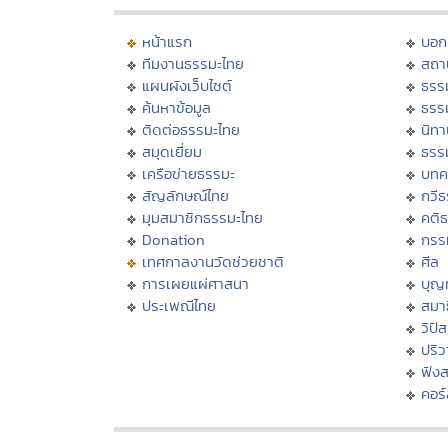
หน้าแรก
บอก
ทีมงานธรรมะไทย
สถา
แผนผังเว็บไซต์
ธรร
ค้นหาข้อมูล
ธรร
ติดต่อธรรมะไทย
นิทา
สมุดเยี่ยม
ธรร
เครือข่ายธรรมะ
บทค
สัญลักษณ์ไทย
กวี
มุมสมาชิกธรรมะไทย
คติ
Donation
กรร
เทศกาลงานวัดช่วยชาติ
ศีล
การเผยแผ่ศาสนา
บุญ
ประเพณีไทย
สมาธ
วิปั
ปริ
ฟัง
คอร์