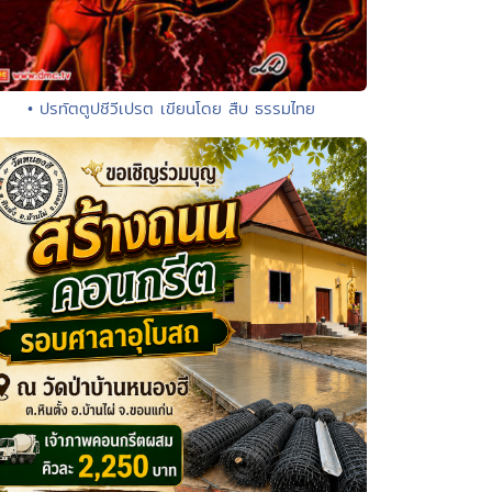
• ปรทัตตูปชีวีเปรต เขียนโดย สืบ ธรรมไทย