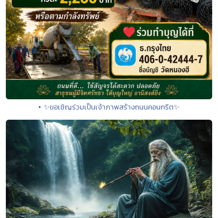
• ✨ขอเชิญร่วมเป็นเจ้าภาพสร้างถนนคอนกรีต✨