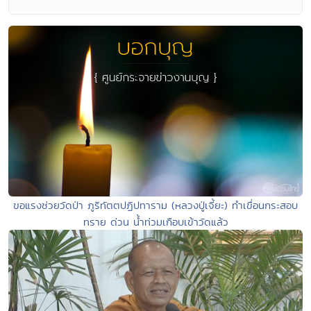
ขอแรงช่วยวัดป่า ภูริทัตตปฏิปทาราม (หลวงปู่เจี้ยะ) ทำเขื่อนกระสอบ
ทราย ด่วน น้ำท่วมเกือบเข้าวัดแล้ว