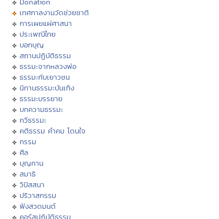
Donation
เทศกาลงานวัดช่วยชาติ
การเผยแผ่ศาสนา
ประเพณีไทย
บอกบุญ
สถานปฏิบัติธรรม
ธรรมะจากหลวงพ่อ
ธรรมะกับเยาวชน
นิทานธรรมะบันเทิง
ธรรมะบรรยาย
บทความธรรมะ
กวีธรรมะ
คติธรรม คำคม โดนใจ
กรรม
ศีล
บุญทาน
สมาธิ
วิปัสสนา
ปริวาสกรรม
ฟังสวดมนต์
คอร์สปฏิบัติธรรม