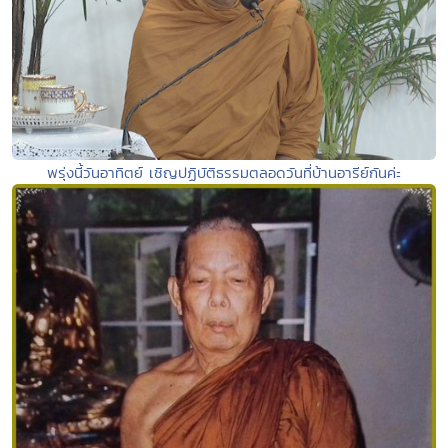
พรุ่งนี้วันอาทิตย์ เชิญปฏิบัติธรรมตลอดวันที่บ้านอารีย์กันค่ะ