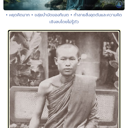
• หยุดคิดมาก • ขลุ่ยบำบัดของทิเบต • ทำลายสิ่งอุดตันและความคิด
เชิงลบโดยไม่รู้ตัว