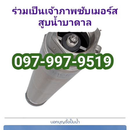
บอกบุญซื้อปั๊มน้ำ