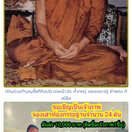
เชิญร่วมทำบุญซื้อที่ดินบริเวณหน้าวัด ถ้ำกกดู่ ของหลวงปู่ คำพอง ติ
สป์โส