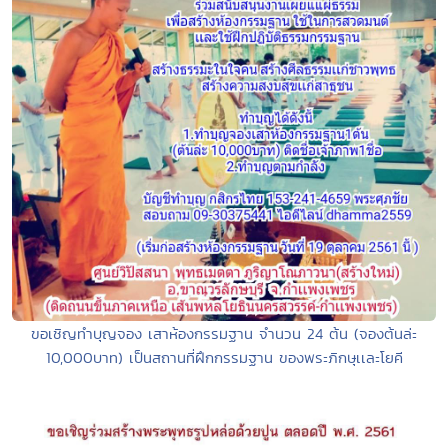
ขอเชิญทำบุญจอง เสาห้องกรรมฐาน จำนวน 24 ต้น (จองต้นล่ะ
10,000บาท) เป็นสถานที่ฝึกกรรมฐาน ของพระภิกษุเเละโยคี