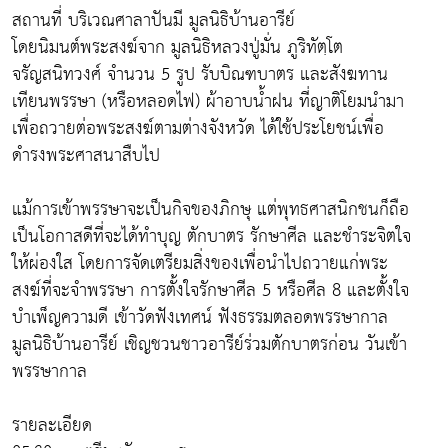
สถานที่ บริเวณศาลาปันมี มูลนิธิบ้านอารีย์
โดยนิมนต์พระสงฆ์จาก มูลนิธิหลวงปู่มั่น ภูริทัตฺโต
จรัญสนิทวงศ์ จำนวน 5 รูป รับบิณฑบาตร และสังฆทาน
เทียนพรรษา (หรือหลอดไฟ) ผ้าอาบน้ำฝน ที่ญาติโยมนำมา
เพื่อถวายต่อพระสงฆ์ตามต่างจังหวัด ได้ใช้ประโยชน์เพื่อ
ดำรงพระศาสนาสืบไป
แม้การเข้าพรรษาจะเป็นกิจของภิกษุ แต่พุทธศาสนิกชนก็ถือ
เป็นโอกาสดีที่จะได้ทำบุญ ตักบาตร รักษาศีล และชำระจิตใจ
ให้ผ่องใส โดยการจัดเตรียมสิ่งของเพื่อนำไปถวายแก่พระ
สงฆ์ที่จะจำพรรษา การตั้งใจรักษาศีล 5 หรือศีล 8 และตั้งใจ
บำเพ็ญความดี เข้าวัดฟังเทศน์ ฟังธรรมตลอดพรรษากาล
มูลนิธิบ้านอารีย์ เชิญชวนชาวอารีย์ร่วมตักบาตรก่อน วันเข้า
พรรษากาล
รายละเอียด