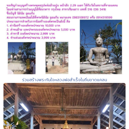
ร่วมสร้างพระทันใจหลวงพ่อสำเร็จในถิ่นขาดแคลน