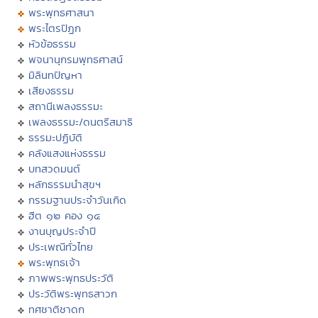
พระพุทธศาสนา
พระไตรปิฏก
หัวข้อธรรม
พจนานุกรมพุทธศาสน์
มิลินทปัญหา
เสียงธรรม
สถานีเพลงธรรมะ
เพลงธรรมะ/ดนตรีสมาธิ
ธรรมะปฏิบัติ
คลังแสงแห่งธรรม
บทสวดมนต์
หลักธรรมนำสุขฯ
กรรมฐานประจำวันเกิด
ฮีต ๑๒ คอง ๑๔
งานบุญประจำปี
ประเพณีทั่วไทย
พระพุทธเจ้า
ภาพพระพุทธประวัติ
ประวัติพระพุทธสาวก
ทศชาติชาดก