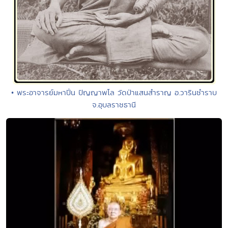
• พระอาจารย์มหาปิ่น ปัญญาพโล วัดป่าแสนสำราญ อ.วารินชำราบ
จ.อุบลราชธานี