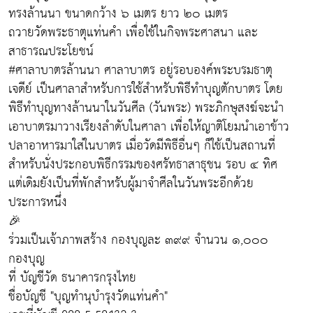
ทรงล้านนา ขนาดกว้าง ๖ เมตร ยาว ๒๐ เมตร
ถวายวัดพระธาตุแท่นคำ เพื่อใช้ในกิจพระศาสนา และ
สาธารณประโยชน์
#ศาลาบาตรล้านนา ศาลาบาตร อยู่รอบองค์พระบรมธาตุ
เจดีย์ เป็นศาลาสำหรับการใช้สำหรับพิธีทำบุญตักบาตร โดย
พิธีทำบุญทางล้านนาในวันศีล (วันพระ) พระภิกษุสงฆ์จะนำ
เอาบาตรมาวางเรียงลำดับในศาลา เพื่อให้ญาติโยมนำเอาข้าว
ปลาอาหารมาใส่ในบาตร เมื่อวัดมีพิธีอื่นๆ ก็ใช้เป็นสถานที่
สำหรับนั่งประกอบพิธีกรรมของศรัทธาสาธุชน รอบ ๔ ทิศ
แต่เดิมยังเป็นที่พักสำหรับผู้มาจำศีลในวันพระอีกด้วย
ประการหนึ่ง
🎉
ร่วมเป็นเจ้าภาพสร้าง กองบุญละ ๓๙๙ จำนวน ๑,๐๐๐
กองบุญ
ที่ บัญชีวัด ธนาคารกรุงไทย
ชื่อบัญชี "บุญทำนุบำรุงวัดแท่นคำ"