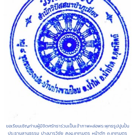
ขอเรียนเชิญท่านผู้มีจิตศรัทธาร่วมเป็นเจ้าภาพหล่อพระพุทธรูปปูนปั้น
ประธานลานธรรม ปางมารวิชัย สูง๔.๙๙เมตร หน้าตัก ๓.๙๙เมตร