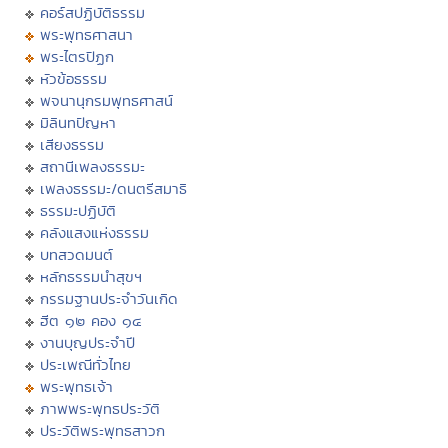
คอร์สปฏิบัติธรรม
พระพุทธศาสนา
พระไตรปิฏก
หัวข้อธรรม
พจนานุกรมพุทธศาสน์
มิลินทปัญหา
เสียงธรรม
สถานีเพลงธรรมะ
เพลงธรรมะ/ดนตรีสมาธิ
ธรรมะปฏิบัติ
คลังแสงแห่งธรรม
บทสวดมนต์
หลักธรรมนำสุขฯ
กรรมฐานประจำวันเกิด
ฮีต ๑๒ คอง ๑๔
งานบุญประจำปี
ประเพณีทั่วไทย
พระพุทธเจ้า
ภาพพระพุทธประวัติ
ประวัติพระพุทธสาวก