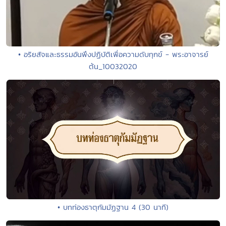
• อริยสัจและธรรมอันพึงปฏิบัติเพื่อความดับทุกข์ - พระอาจารย์
ต้น_10032020
• บทท่องธาตุกัมมัฏฐาน 4 (30 นาที)