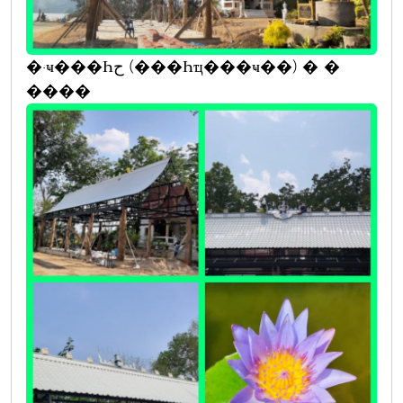
�·ҹ���Һح (���Һҵ���ҹ��) � �
����