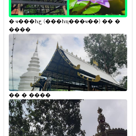
�·ҹ���Һح (���Һҵ���ҹ��) �� �
����
�� � ����