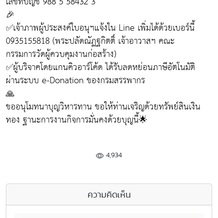
เลขที่บัญชี 988 5 58432 3
🎉
✅เจ้าภาพผู้ประสงค์ใบอนุฯแจ้งใน Line เพิ่มได้ด้วยเบอร์นี้
0935155818 (พระปลัดณัฏฐกิตติ์ เจ้าอาวาสฯ คณะ
กรรมการวัดผู้ควบคุมงานก่อสร้าง)
✅ผู้บริจาคโดยแกนคิวอาร์โค้ด ได้รับลดหย่อนภาษีอัตโนมัติ
ผ่านระบบ e-Donation ของกรมสรรพากร
🙏
ขออนุโมทนาบุญวิหารทาน ขอให้ท่านเจริญด้วยทรัพย์สินเงิน
ทอง ฐานะการงานกิจการมั่นคงด้วยบุญนี้🌟
4,934
ความคิดเห็น