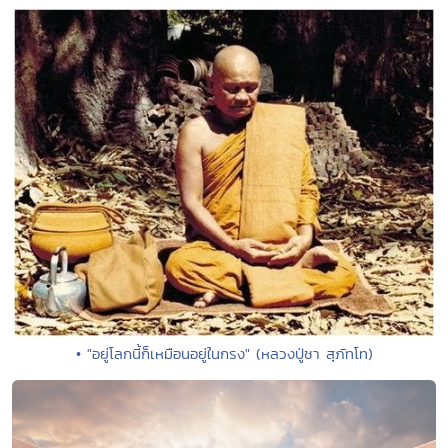
• "อยู่โลกนี้ก็เหมือนอยู่ในกรง" (หลวงปู่ชา สุภัทโท)