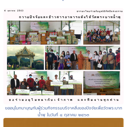
ขออนุโมทนาบุญกับผู้ร่วมกิจกรรมบริจาคสิ่งของปัจจัยเพื่อวัดพระบาท
น้ำพุ ในวันที่ ๔ ตุลาคม ๒๕๖๓