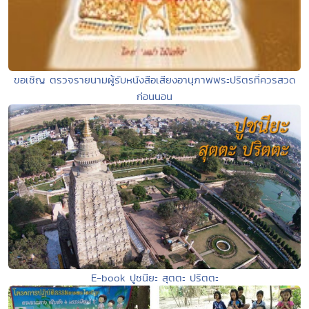
ขอเชิญ ตรวจรายนามผู้รับหนังสือเสียงอานุภาพพระปริตรที่ควรสวด
ก่อนนอน
E-book ปูชนียะ สุตตะ ปริตตะ