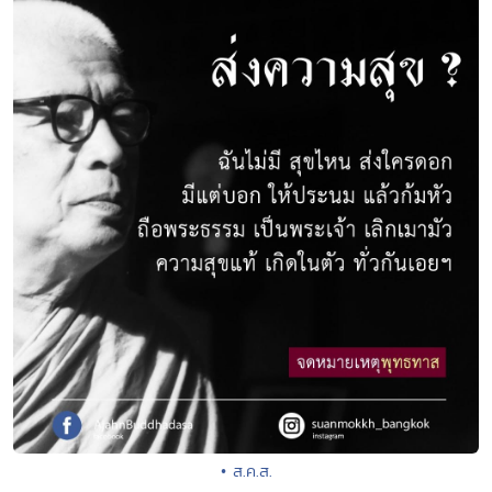
• ส.ค.ส.