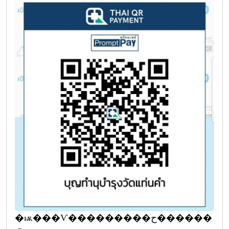
�ѭ���Ѵ���������ح������