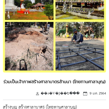
ร่วมเป็นเจ้าภาพสร้างศาลาบาตรล้านนา (ไทยทานศาลาบุญ)
��л�Ѵ�ѯ��Ե���
9 ม.ค. 2564
สร้างบุญ สร้างศาลาบาตร (ไทยทานศาลาบุญ)