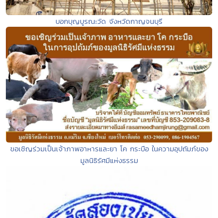
บอกบุญบูรณะวัด จังหวัดกาญจนบุรี
ขอเชิญร่วมเป็นเจ้าภาพอาหารและยา โค กระบือ ในความอุปถัมภ์ของ
มูลนิธิรัศมีแห่งธรรม