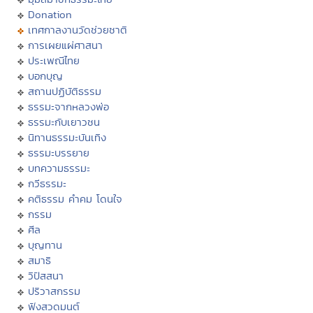
Donation
เทศกาลงานวัดช่วยชาติ
การเผยแผ่ศาสนา
ประเพณีไทย
บอกบุญ
สถานปฏิบัติธรรม
ธรรมะจากหลวงพ่อ
ธรรมะกับเยาวชน
นิทานธรรมะบันเทิง
ธรรมะบรรยาย
บทความธรรมะ
กวีธรรมะ
คติธรรม คำคม โดนใจ
กรรม
ศีล
บุญทาน
สมาธิ
วิปัสสนา
ปริวาสกรรม
ฟังสวดมนต์