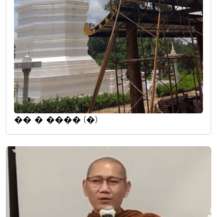
�� � ���� (�)