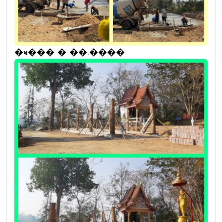
�ҹ��� � ��.����