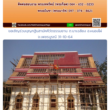
ขอเชิญร่วมบุญกฐินสามัคคีวัดธรรมยาน ต.นาเฉลียง อ.หนองไผ่
จ.เพชรบูรณ์ 31-10-64