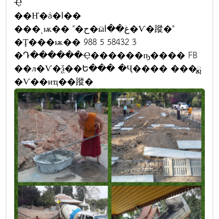
Ҿ
��Ҥ�á�ا��
���ͺѭ�� "�ح�ӹغ��ا�Ѵ�蹤�"
�Ţ���ѭ�� 988 5 58432 3
�Դ������Ҿ������ҧ���� FB
��л�Ѵ�ѯ��Ե��� �Ҷ���� ���ྨ
�Ѵ��иҵ��蹤�