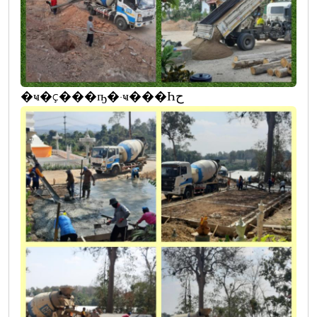
�ҹ�ç���ҧ�·ҹ���Һح