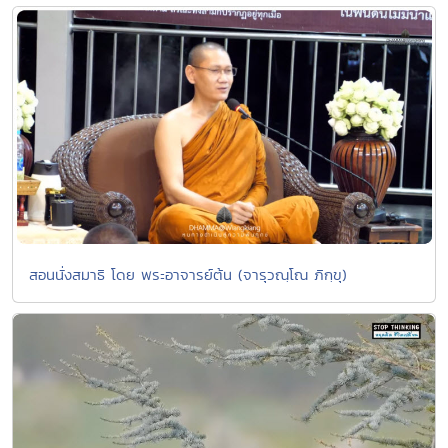
สอนนั่งสมาธิ โดย พระอาจารย์ต้น (จารุวณฺโณ ภิกฺขุ)