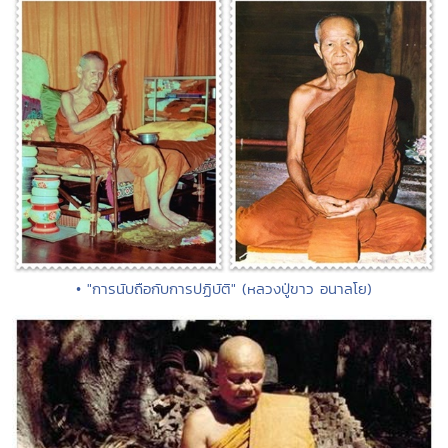
• "การนับถือกับการปฏิบัติ" (หลวงปู่ขาว อนาลโย)