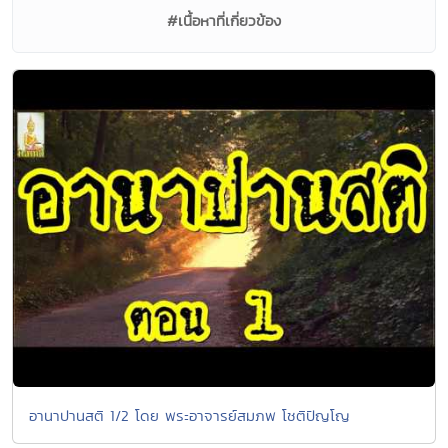
#เนื้อหาที่เกี่ยวข้อง
อานาปานสติ 1/2 โดย พระอาจารย์สมภพ โชติปัญโญ