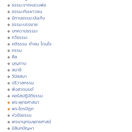
ธรรมะจากหลวงพ่อ
ธรรมะกับเยาวชน
นิทานธรรมะบันเทิง
ธรรมะบรรยาย
บทความธรรมะ
กวีธรรมะ
คติธรรม คำคม โดนใจ
กรรม
ศีล
บุญทาน
สมาธิ
วิปัสสนา
ปริวาสกรรม
ฟังสวดมนต์
คอร์สปฏิบัติธรรม
พระพุทธศาสนา
พระไตรปิฏก
หัวข้อธรรม
พจนานุกรมพุทธศาสน์
มิลินทปัญหา