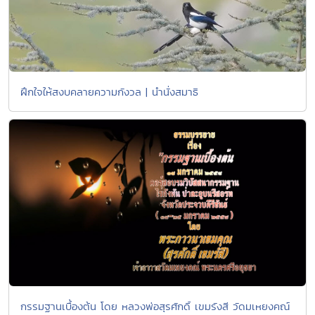
ฝึกใจให้สงบคลายความกังวล | นำนั่งสมาธิ
กรรมฐานเบื้องต้น โดย หลวงพ่อสุรศักดิ์ เขมรังสี วัดมเหยงคณ์