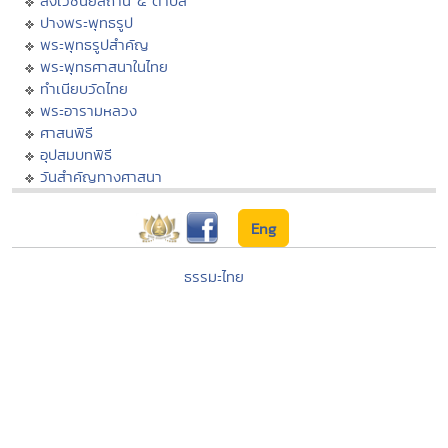
สังเวชนียสถาน ๔ ตำบล
ปางพระพุทธรูป
พระพุทธรูปสำคัญ
พระพุทธศาสนาในไทย
ทำเนียบวัดไทย
พระอารามหลวง
ศาสนพิธี
อุปสมบทพิธี
วันสำคัญทางศาสนา
Eng
ธรรมะไทย