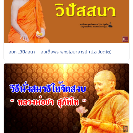
สมถะ..วิปัสสนา - สมเด็จพระพุทธโฆษาจารย์ (ป.อ.ปยุตโต)