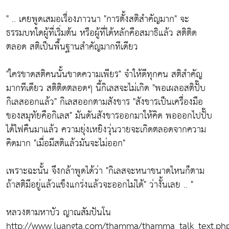
" .. เคยพูดเสมอเรื่องภาวนา
"การตั้งสติสำคัญมาก"
จะ
ธรรมบทใดผู้ที่เริ่มต้น หรือผู้ที่ได้หลักคือสมาธิแล้ว สติติด
ตลอด สติเป็นพื้นฐานสำคัญมากทีเดียว
"ใครขาดสติคนนั้นขาดความเพียร"
จำให้ดีทุกคน สติสำคัญ
มากทีเดียว สติติดตลอดๆ นี้กิเลสจะไม่เกิด "พอเผลอสติปั๊บ
กิเลสออกแล้ว" กิเลสออกตามสังขาร
"สังขารเป็นเครื่องมือ
ของสมุทัยคือกิเลส"
มันดันสังขารออกมาให้คิด พอออกไปปั๊บ
ได้ไฟคืนมาแล้ว ความยุ่งเหยิงวุ่นวายจะเกิดตลอดจากความ
คิดมาก
"เมื่อมีสติแล้วมันจะไม่ออก"
เพราะฉะนั้น จึงกล้าพูดได้ว่า
"กิเลสจะหนาขนาดไหนก็ตาม
ถ้าสติมีอยู่แล้วแข็งแกร่งแล้วจะออกไม่ได้"
ว่างั้นเลย .. "
หลวงตามหาบัว ญาณสัมปันโน
http://www.luangta.com/thamma/thamma_talk_text.ph