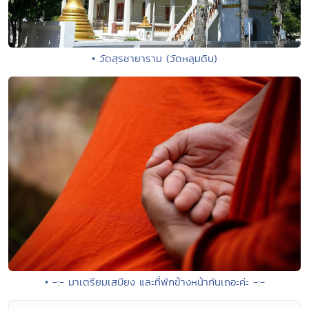
• วัดสุรชายาราม (วัดหลุมดิน)
• -:- มาเตรียมเสบียง และที่พักข้างหน้ากันเถอะค่ะ -:-