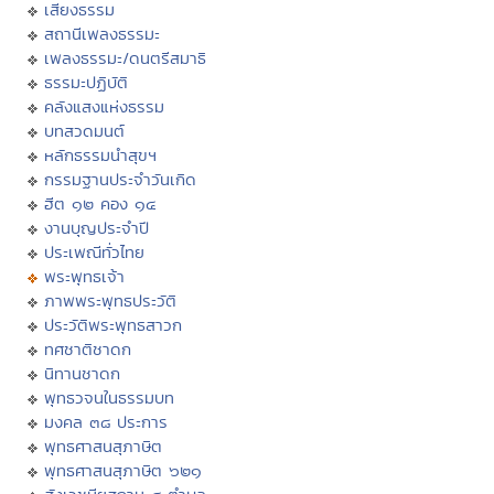
เสียงธรรม
สถานีเพลงธรรมะ
เพลงธรรมะ/ดนตรีสมาธิ
ธรรมะปฏิบัติ
คลังแสงแห่งธรรม
บทสวดมนต์
หลักธรรมนำสุขฯ
กรรมฐานประจำวันเกิด
ฮีต ๑๒ คอง ๑๔
งานบุญประจำปี
ประเพณีทั่วไทย
พระพุทธเจ้า
ภาพพระพุทธประวัติ
ประวัติพระพุทธสาวก
ทศชาติชาดก
นิทานชาดก
พุทธวจนในธรรมบท
มงคล ๓๘ ประการ
พุทธศาสนสุภาษิต
พุทธศาสนสุภาษิต ๖๒๑