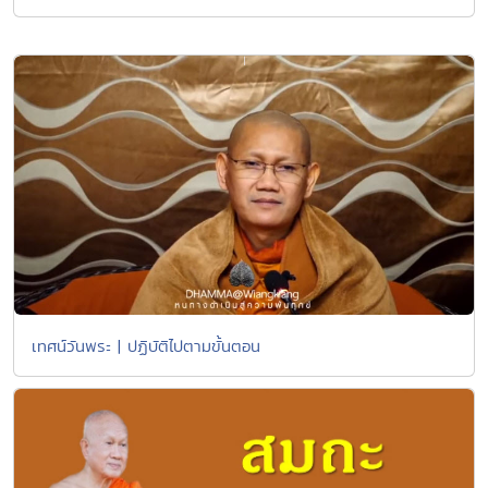
เทศน์วันพระ | ปฏิบัติไปตามขั้นตอน