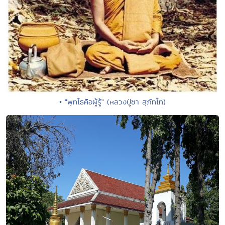
• "พุทโธคือผู้รู้" (หลวงปู่ชา สุภัทโท)