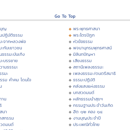
Go To Top
บุญ
พระพุทธศาสนา
นปฏิบัติธรรม
พระไตรปิฏก
มะจากหลวงพ่อ
หัวข้อธรรม
มะกับเยาวชน
พจนานุกรมพุทธศาสน์
นธรรมะบันเทิง
มิลินทปัญหา
มะบรรยาย
เสียงธรรม
วามธรรมะ
สถานีเพลงธรรมะ
ธรรมะ
เพลงธรรมะ/ดนตรีสมาธิ
ธรรม คำคม โดนใจ
ธรรมะปฏิบัติ
ม
คลังแสงแห่งธรรม
บทสวดมนต์
ทาน
หลักธรรมนำสุขฯ
ิ
กรรมฐานประจำวันเกิด
สสนา
ฮีต ๑๒ คอง ๑๔
วาสกรรม
งานบุญประจำปี
สวดมนต์
ประเพณีทั่วไทย