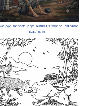
วิหญฺญติ จิตฺตวสานุวตฺตี คนชอบประพฤติตามอำนาจจิต
ย่อมลำบาก