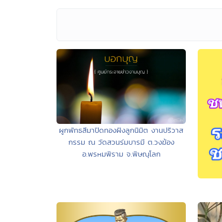
ผูกพัทธสีมาปิดทองฝังลูกนิมิต งานปริวาส
กรรม ณ วัดสวนร่มบารมี ต.วงฆ้อง
อ.พรหมพิราม จ.พิษณุโลก