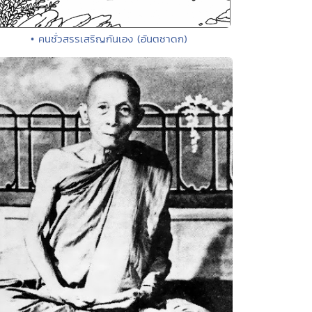
• คนชั่วสรรเสริญกันเอง (อันตชาดก)