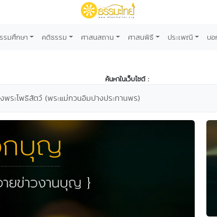
รรมศึกษา
คติธรรม
ศาสนสถาน
ศาสนพิธี
ประเพณี
บอ
ค้นหาในเว็บไซต์ :
้างพระโพธิสัตว์ (พระแม่กวนอิมปางประทานพร)