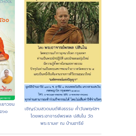
ครเยาวชน
เชิญร่วมสวดมนต์ฟังธรรม ค่ำวันพฤหัสฯ
๒๕๖๐
โดยพระอาจารย์พรพล ปสันโน วัด
พระราม๙ ณ บ้านอารีย์