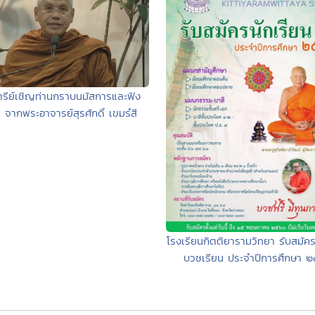
ารีย์เชิญท่านกราบนมัสการและฟัง
 จากพระอาจารย์สุรศักดิ์ เขมรํสี
โรงเรียนกิตติยารามวิทยา รับสมั
บวชเรียน ประจำปีการศึกษา 