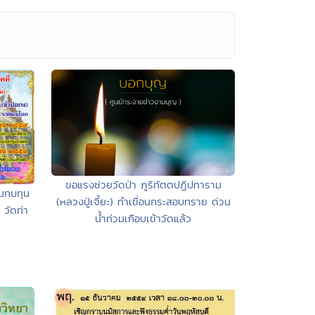
ขอแรงช่วยวัดป่า ภูริทัตตปฏิปทาราม
มทบทุน
(หลวงปู่เจี้ยะ) ทำเขื่อนกระสอบทราย ด่วน
วัดท่า
น้ำท่วมเกือบเข้าวัดแล้ว