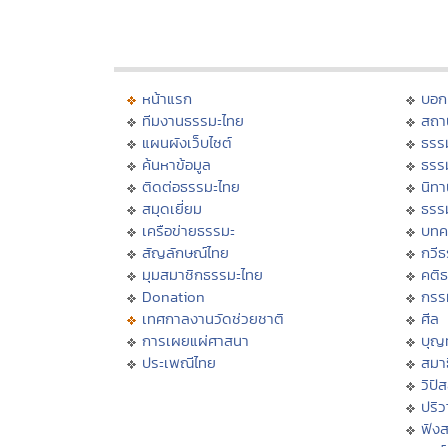
หน้าแรก
บอก
ทีมงานธรรมะไทย
สถา
แผนผังเว็บไซต์
ธรร
ค้นหาข้อมูล
ธรร
ติดต่อธรรมะไทย
นิทา
สมุดเยี่ยม
ธรร
เครือข่ายธรรมะ
บทค
สัญลักษณ์ไทย
กวี
มุมสมาชิกธรรมะไทย
คติ
Donation
กรร
เทศกาลงานวัดช่วยชาติ
ศีล
การเผยแผ่ศาสนา
บุญ
ประเพณีไทย
สมาธ
วิปั
ปริ
ฟัง