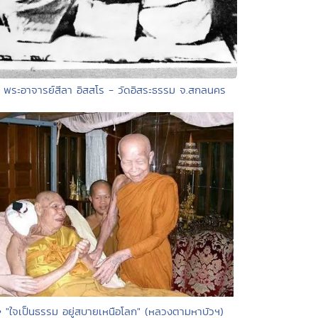
• พระอาจารย์สีลา อิสสโร - วัดอิสระธรรม จ.สกลนคร
• "ใจเป็นธรรม อยู่สบายเหนือโลก" (หลวงตามหาบัวฯ)