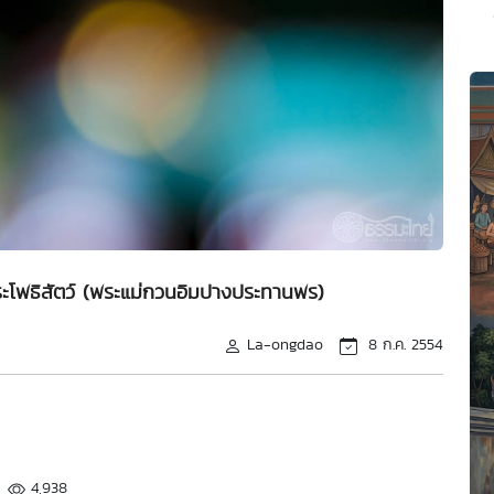
ระโพธิสัตว์ (พระแม่กวนอิมปางประทานพร)
La-ongdao
8 ก.ค. 2554
4,938