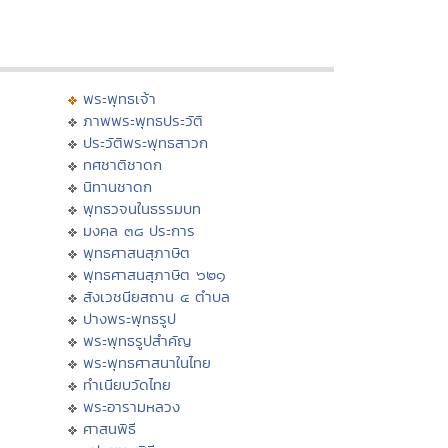
พระพุทธเจ้า
ภาพพระพุทธประวัติ
ประวัติพระพุทธสาวก
ทศชาติชาดก
นิทานชาดก
พุทธวจนในธรรมบท
มงคล ๓๘ ประการ
พุทธศาสนสุภาษิต
พุทธศาสนสุภาษิต ๖๒๑
สังเวชนียสถาน ๔ ตำบล
ปางพระพุทธรูป
พระพุทธรูปสำคัญ
พระพุทธศาสนาในไทย
ทำเนียบวัดไทย
พระอารามหลวง
ศาสนพิธี