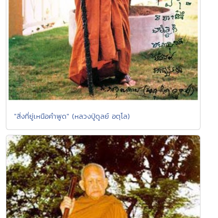
"สิ่งที่ยู่เหนือคำพูด" (หลวงปู่ดูลย์ อตุโล)