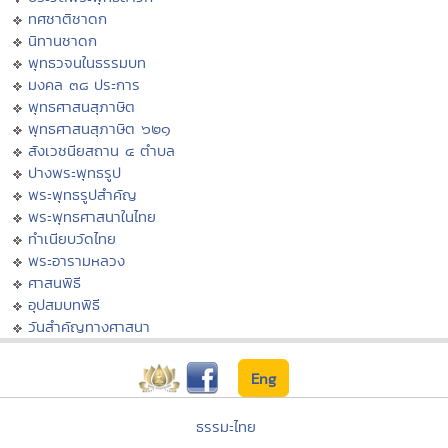
ทศชาติชาดก
นิทานชาดก
พุทธวจนในธรรมบท
มงคล ๓๘ ประการ
พุทธศาสนสุภาษิต
พุทธศาสนสุภาษิต ๖๒๑
สังเวชนียสถาน ๔ ตำบล
ปางพระพุทธรูป
พระพุทธรูปสำคัญ
พระพุทธศาสนาในไทย
ทำเนียบวัดไทย
พระอารามหลวง
ศาสนพิธี
อุปสมบทพิธี
วันสำคัญทางศาสนา
Eng
ธรรมะไทย