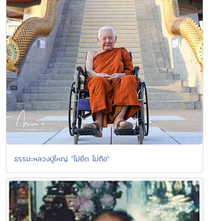
ธรรมะหลวงปู่ใหญ่ "ไม่ยึด ไม่ถือ"