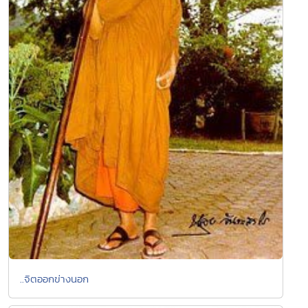
..จิตออกข่างนอก