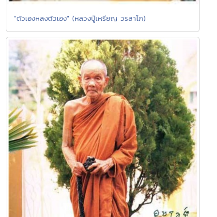
"ตัวเองหลงตัวเอง" (หลวงปู่เหรียญ วรลาโภ)