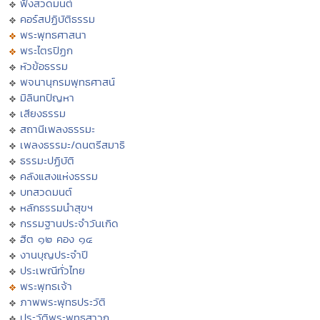
ฟังสวดมนต์
คอร์สปฏิบัติธรรม
พระพุทธศาสนา
พระไตรปิฏก
หัวข้อธรรม
พจนานุกรมพุทธศาสน์
มิลินทปัญหา
เสียงธรรม
สถานีเพลงธรรมะ
เพลงธรรมะ/ดนตรีสมาธิ
ธรรมะปฏิบัติ
คลังแสงแห่งธรรม
บทสวดมนต์
หลักธรรมนำสุขฯ
กรรมฐานประจำวันเกิด
ฮีต ๑๒ คอง ๑๔
งานบุญประจำปี
ประเพณีทั่วไทย
พระพุทธเจ้า
ภาพพระพุทธประวัติ
ประวัติพระพุทธสาวก