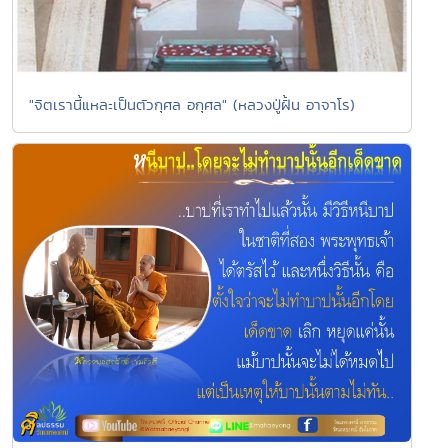
"จิตเรานี้แหละเป็นตัวกุศล อกุศล" (หลวงปู่ฝั้น อาจาโร)