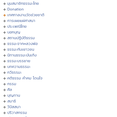
มุมสมาชิกธรรมะไทย
Donation
เทศกาลงานวัดช่วยชาติ
การเผยแผ่ศาสนา
ประเพณีไทย
บอกบุญ
สถานปฏิบัติธรรม
ธรรมะจากหลวงพ่อ
ธรรมะกับเยาวชน
นิทานธรรมะบันเทิง
ธรรมะบรรยาย
บทความธรรมะ
กวีธรรมะ
คติธรรม คำคม โดนใจ
กรรม
ศีล
บุญทาน
สมาธิ
วิปัสสนา
ปริวาสกรรม