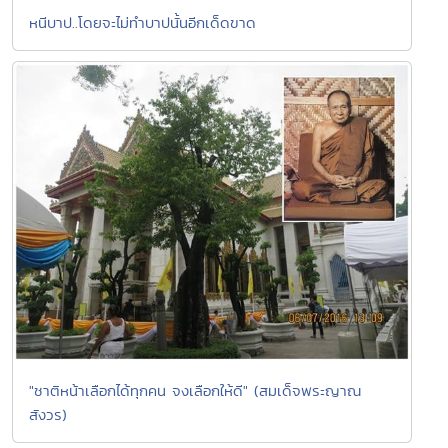
หนีบาป..โดยจะไม่ทำบาปนั้นอีกเด็ดขาด
"ชาติหน้าเลือกได้ทุกคน จงเลือกให้ดี" (สมเด็จพระญาณ
สังวร)