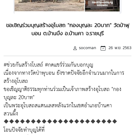
ขอเชิญร่วมบุญสร้างอุโบสถ "กองบุญละ 20บาท" วัดป่าพุ
บอน ต.บ้านบึง อ.บ้านคา จ.ราชบุรี
socoman
26 พ.ย. 2563
#ช่วยกันสร้างโบสถ์ #กดแชร์ร่วมกันบอกบุญ
เนื่องจากทางวัดป่าพุบอน ยังขาดปัจจัยอีกจำนวนมากในการ
สร้างอุโบสถ
ขอเชิญญาติธรรมทุกท่านร่วมเป็นเจ้าภาพสร้างอุโบสถ "กอง
บุญละ 20บาท"
เป็นพระอุโบสถสแตนเลสหลังแรกในเขตอำเภอบ้านคา
สวนผึ้ง
🔶🔶🔶🔶🔶🔶🔶🔶🔶🔶🔶🔶🔶🔶🔶🔶🔶🔶🔶🔶🔶
โอนปัจจัยทำบุญได้ที่