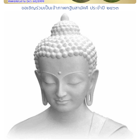
ขอเชิญร่วมเป็นเจ้าภาพกฐินสามัคคี ประจำปี ๒๕๖๓