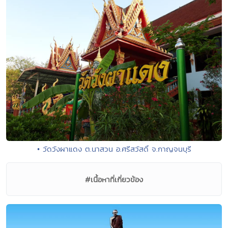
• วัดวังผาแดง ต.นาสวน อ.ศรีสวัสดิ์ จ.กาญจนบุรี
#เนื้อหาที่เกี่ยวข้อง