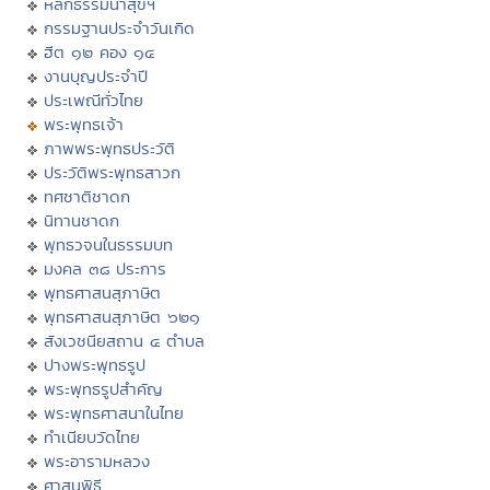
หลักธรรมนำสุขฯ
กรรมฐานประจำวันเกิด
ฮีต ๑๒ คอง ๑๔
งานบุญประจำปี
ประเพณีทั่วไทย
พระพุทธเจ้า
ภาพพระพุทธประวัติ
ประวัติพระพุทธสาวก
ทศชาติชาดก
นิทานชาดก
พุทธวจนในธรรมบท
มงคล ๓๘ ประการ
พุทธศาสนสุภาษิต
พุทธศาสนสุภาษิต ๖๒๑
สังเวชนียสถาน ๔ ตำบล
ปางพระพุทธรูป
พระพุทธรูปสำคัญ
พระพุทธศาสนาในไทย
ทำเนียบวัดไทย
พระอารามหลวง
ศาสนพิธี