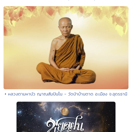
• หลวงตามหาบัว ญาณสัมปันโน - วัดป่าบ้านตาด อ.เมือง จ.อุดรธานี