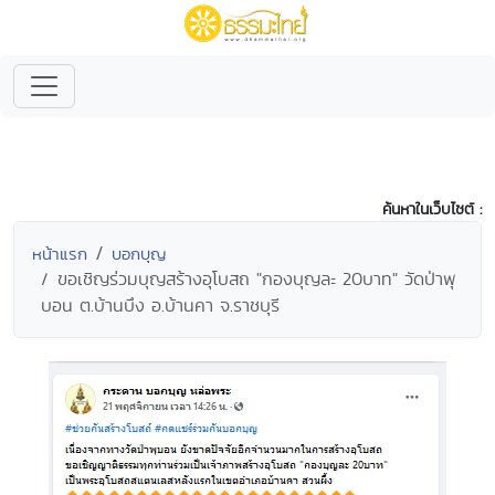
ค้นหาในเว็บไซต์ :
หน้าแรก
บอกบุญ
ขอเชิญร่วมบุญสร้างอุโบสถ "กองบุญละ 20บาท" วัดป่าพุ
บอน ต.บ้านบึง อ.บ้านคา จ.ราชบุรี