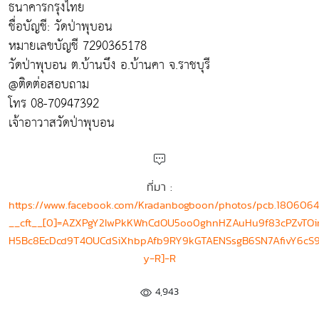
ธนาคารกรุงไทย
ชื่อบัญชี: วัดป่าพุบอน
หมายเลขบัญชี 7290365178
วัดป่าพุบอน ต.บ้านบึง อ.บ้านคา จ.ราชบุรี
@ติดต่อสอบถาม
โทร 08-70947392​
เจ้าอาวาสวัดป่าพุบอน
ที่มา :
https://www.facebook.com/Kradanbogboon/photos/pcb.18060
__cft__[0]=AZXPgY2IwPkKWhCdOU5oo0ghnHZAuHu9f83cPZvTOim
H5Bc8EcDcd9T4OUCdSiXhbpAfb9RY9kGTAENSsgB6SN7AfivY6cS9
y-R]-R
4,943