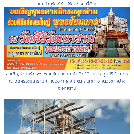
แนะนำหูฟังดีดี ไว้ฟังธรรมะที่บ้าน
ขอเชิญร่วมสร้างพระพุทธชัยมงคล หน้าตัก 10 เมตร สูง 15.5 เมตร
ณ วัดศิริวัฒนาราม ( หนองกาหลง ) ต.หลุมเข้า อ.หนองขาหย่าง
จ.อุทัยธานี