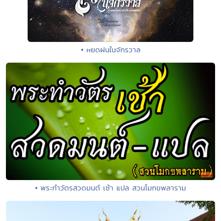
• หยดฝนในจักรวาล
• พระทำวัตรสวดมนต์ เช้า แปล สวนโมกขพลาราม