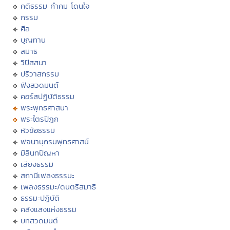
คติธรรม คำคม โดนใจ
กรรม
ศีล
บุญทาน
สมาธิ
วิปัสสนา
ปริวาสกรรม
ฟังสวดมนต์
คอร์สปฏิบัติธรรม
พระพุทธศาสนา
พระไตรปิฏก
หัวข้อธรรม
พจนานุกรมพุทธศาสน์
มิลินทปัญหา
เสียงธรรม
สถานีเพลงธรรมะ
เพลงธรรมะ/ดนตรีสมาธิ
ธรรมะปฏิบัติ
คลังแสงแห่งธรรม
บทสวดมนต์