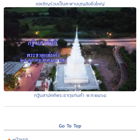
ขอเชิญร่วมเป็นสะพานบุญอันยิ่งใหญ่
กฐินสามัคคีพระธาตุแท่นคำ พ.ศ.๒๕๖๕
Go To Top
หน้าแรก