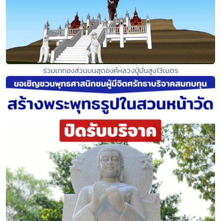
ร่วมเททองส่วนบนสุดองค์หลวงปู่มั่นสูง13เมตร