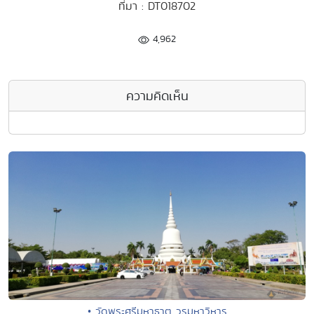
ที่มา : DT018702
4,962
ความคิดเห็น
• วัดพระศรีมหาธาตุ วรมหาวิหาร