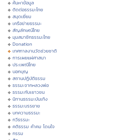
ค้นหาข้อมูล
ติดต่อธรรมะไทย
สมุดเยี่ยม
เครือข่ายธรรมะ
สัญลักษณ์ไทย
มุมสมาชิกธรรมะไทย
Donation
เทศกาลงานวัดช่วยชาติ
การเผยแผ่ศาสนา
ประเพณีไทย
บอกบุญ
สถานปฏิบัติธรรม
ธรรมะจากหลวงพ่อ
ธรรมะกับเยาวชน
นิทานธรรมะบันเทิง
ธรรมะบรรยาย
บทความธรรมะ
กวีธรรมะ
คติธรรม คำคม โดนใจ
กรรม