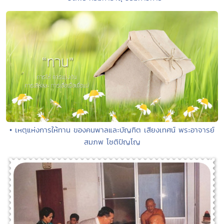
• เหตุแห่งการให้ทาน ของคนพาลและบัญฑิต เสียงเทศน์ พระอาจารย์
สมภพ โชติปัญโญ