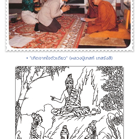
• "เกิดจากใจตัวเดียว" (หลวงปู่เทสก์ เทสรังสี)