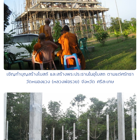
เชิญทำบุญสร้างโบสถ์ และสร้างพระประธานในอุโบสถ ตามแต่ศรัทธา
วัดหนองแวง (หลวงพ่อรวย) จังหวัด ศรีสะเกษ