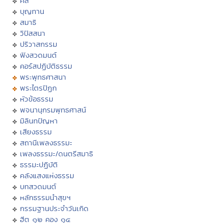
ศีล
บุญทาน
สมาธิ
วิปัสสนา
ปริวาสกรรม
ฟังสวดมนต์
คอร์สปฏิบัติธรรม
พระพุทธศาสนา
พระไตรปิฏก
หัวข้อธรรม
พจนานุกรมพุทธศาสน์
มิลินทปัญหา
เสียงธรรม
สถานีเพลงธรรมะ
เพลงธรรมะ/ดนตรีสมาธิ
ธรรมะปฏิบัติ
คลังแสงแห่งธรรม
บทสวดมนต์
หลักธรรมนำสุขฯ
กรรมฐานประจำวันเกิด
ฮีต ๑๒ คอง ๑๔