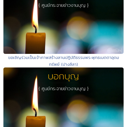
ขอเชิญร่วมเป็นเจ้าภาพสร้างลานปฎิบัติธรรมพระพุทธเมตตาอุดม
ทรัพย์ (ปางลีลา)