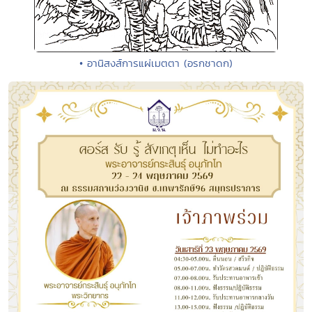
• อานิสงส์การแผ่เมตตา (อรกชาดก)