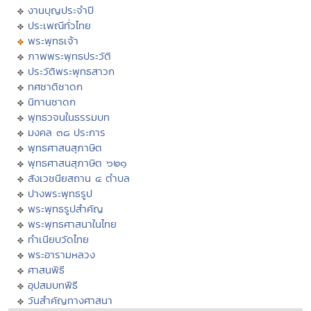
งานบุญประจำปี
ประเพณีทั่วไทย
พระพุทธเจ้า
ภาพพระพุทธประวัติ
ประวัติพระพุทธสาวก
ทศชาติชาดก
นิทานชาดก
พุทธวจนในธรรมบท
มงคล ๓๘ ประการ
พุทธศาสนสุภาษิต
พุทธศาสนสุภาษิต ๖๒๑
สังเวชนียสถาน ๔ ตำบล
ปางพระพุทธรูป
พระพุทธรูปสำคัญ
พระพุทธศาสนาในไทย
ทำเนียบวัดไทย
พระอารามหลวง
ศาสนพิธี
อุปสมบทพิธี
วันสำคัญทางศาสนา