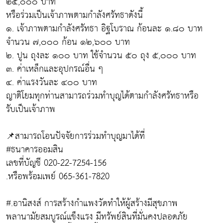
๒๕,๐๐๐ บาท
หรือร่วมเป็นเจ้าภาพตามกำลังศรัทธาดังนี้
๑. เจ้าภาพตามกำลังศรัทธา อิฐโบราณ ก้อนละ ๑.๘๐ บาท
จำนวน ๗,๐๐๐ ก้อน ๑๒,๖๐๐ บาท
๒. ปูน ถุงละ ๑๐๐ บาท ใช้จำนวน ๕๐ ถุง ๕,๐๐๐ บาท
๓. ค่าเหล็กและอุปกรณ์อื่น ๆ
๔. ค่าแรงวันละ ๔๐๐ บาท
ญาติโยมทุกท่านสามารถร่วมทำบุญได้ตามกำลังศรัทธาหรือ
รับเป็นเจ้าภาพ
📌สามารถโอนปัจจัยการร่วมทำบุญมาได้ที่
#ธนาคารออมสิน
เลขที่บัญชี 020-22-7254-156
.หรือพร้อมเพย์ 065-361-7820
#.อานิสงส์ การสร้างกำแพงวัดทำให้ผู้สร้างมีสุขภาพ
พลานามัยสมบูรณ์แข็งแรง มีทรัพย์สินที่มั่นคงปลอดภัย