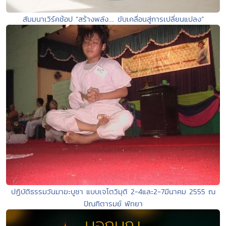
สัมมนาเวิร์คช้อป “สร้างพลัง.... ขับเคลื่อนสู่การเปลี่ยนแปลง”
ปฏิบัติธรรมวันมาฆะบูชา แบบเจโตวิมุติ 2-4และ2-7มีนาคม 2555 ณ
ปัณฑิตารมย์ พัทยา