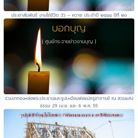
ประชาสัมพันธ์ งานไถ่ชีวิต วัว – ควาย ประจำปี ๒๕๕๔ ปีที่ ๒๐
ร่วมเททองหล่อพระประธานและรูปเหมือนพ่อแม่ครูอาจารย์ ณ สวนแสง
ธรรม 29 เม.ย. และ 6 พ.ค. 55