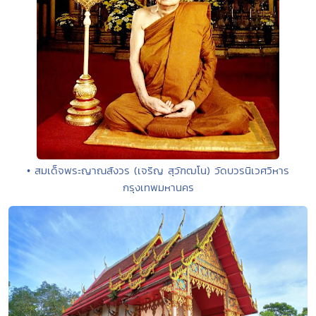
• สมเด็จพระญาณสังวร (เจริญ สุวัฑฒโน) วัดบวรนิเวศวิหาร
กรุงเทพมหานคร