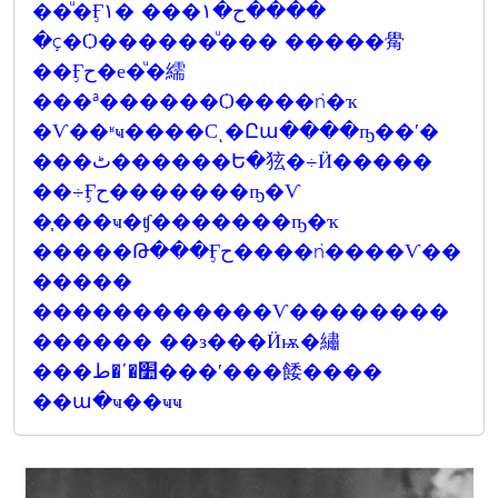
��ͧ�Ӻح�١��� �١����
�ç�Ѻ������ͧ��� �����觷
��Ӻح�е�ͧ�繻
���ª������Ѻ����ǹ�ҡ
�Ѵ��ʶҹ����Сͺ�Ըա����ҧ��ʹ�
���ٹ������Ե�㹡�÷Ӥ�����
��÷Ӻح�������ҧ�Ѵ
�֧���ҹ�ʧ�������ҧ�ҡ
�����Թ���Ӻح����ǹ����Ѵ��
�����
������������Ѵ��������
������ ��з���Ӥѭ�繡
���׺�ʹ�ط���ʹ���餧����
��ա�ҹ��ҹҹ