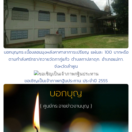
บอกบุญกระเบื้องลอนมุงหลังคาศาลาการเปรียญ แผ่นละ 100 บาทหรือ
ตามกำลังศรัทธา/ถวายวัดทากู่แก้ว ตำบลทาปลาดุก. อำเภอแม่ทา.
จังหวัดลำพูน
ขอเชิญเป็นเจ้าภาพกฐินประทาน ประจำปี 2555