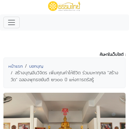
ค้นหาในเว็บไซต์ :
หน้าแรก
บอกบุญ
สร้างบุญอันวิจิตร เพิ่มคุณค่าให้ชีวิต ร่วมมหากุศล "สร้าง
วัด" ฉลองพุทธชยันตี ๒๖๐๐ ปี แห่งการตรัสรู้