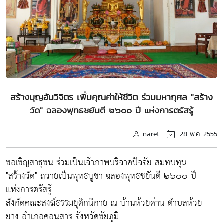
สร้างบุญอันวิจิตร เพิ่มคุณค่าให้ชีวิต ร่วมมหากุศล "สร้าง
วัด" ฉลองพุทธชยันตี ๒๖๐๐ ปี แห่งการตรัสรู้
naret
28 พ.ค. 2555
ขอเชิญสาธุชน ร่วมเป็นเจ้าภาพบริจาคปัจจัย สมทบทุน
"สร้างวัด" ถวายเป็นพุทธบูชา ฉลองพุทธชยันตี ๒๖๐๐ ปี
แห่งการตรัสรู้
สังกัดคณะสงฆ์ธรรมยุติกนิกาย ณ บ้านห้วยด่าน ตำบลห้วย
ยาง อำเภอคอนสาร จังหวัดชัยภูมิ