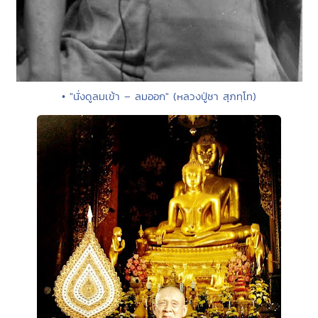
• "นั่งดูลมเข้า – ลมออก" (หลวงปู่ชา สุภทฺโท)