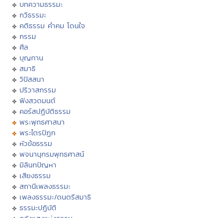
บทความธรรมะ
กวีธรรมะ
คติธรรม คำคม โดนใจ
กรรม
ศีล
บุญทาน
สมาธิ
วิปัสสนา
ปริวาสกรรม
ฟังสวดมนต์
คอร์สปฏิบัติธรรม
พระพุทธศาสนา
พระไตรปิฏก
หัวข้อธรรม
พจนานุกรมพุทธศาสน์
มิลินทปัญหา
เสียงธรรม
สถานีเพลงธรรมะ
เพลงธรรมะ/ดนตรีสมาธิ
ธรรมะปฏิบัติ