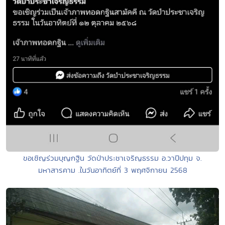
ขอเชิญร่วมบุญกฐิน วัดป่าประชาเจริญธรรม อ.วาปีปทุม จ.
มหาสารคาม .ในวันอาทิตย์ที่ 3 พฤศจิกายน 2568