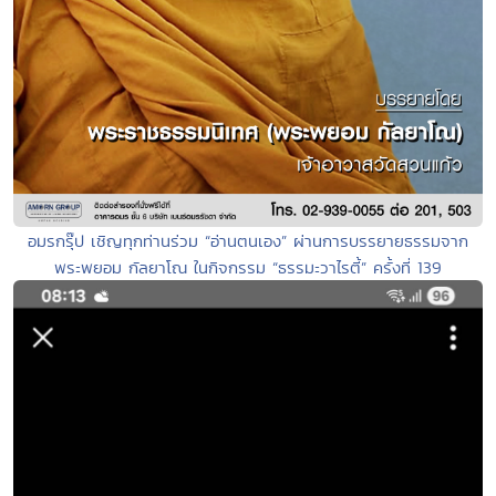
อมรกรุ๊ป เชิญทุกท่านร่วม “อ่านตนเอง” ผ่านการบรรยายธรรมจาก
พระพยอม กัลยาโณ ในกิจกรรม “ธรรมะวาไรตี้” ครั้งที่ 139