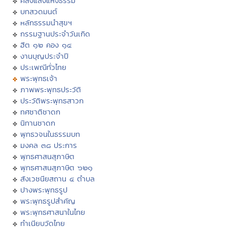
คลังแสงแห่งธรรม
บทสวดมนต์
หลักธรรมนำสุขฯ
กรรมฐานประจำวันเกิด
ฮีต ๑๒ คอง ๑๔
งานบุญประจำปี
ประเพณีทั่วไทย
พระพุทธเจ้า
ภาพพระพุทธประวัติ
ประวัติพระพุทธสาวก
ทศชาติชาดก
นิทานชาดก
พุทธวจนในธรรมบท
มงคล ๓๘ ประการ
พุทธศาสนสุภาษิต
พุทธศาสนสุภาษิต ๖๒๑
สังเวชนียสถาน ๔ ตำบล
ปางพระพุทธรูป
พระพุทธรูปสำคัญ
พระพุทธศาสนาในไทย
ทำเนียบวัดไทย