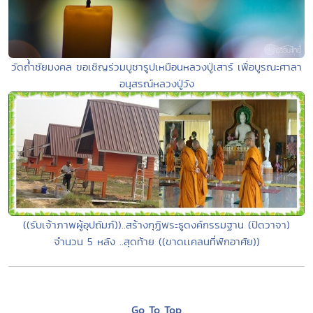
วัดถ้ำชัยมงคล ขอเชิญร่วมบูชารูปเหมือนหลวงปู่เสาร์ เพื่อบูรณะศาลา
อนุสรณ์หลวงปู่วัง
((รับเจ้าภาพผู้อุปถัมภ์))..สร้างกุฏิพระธูดงค์กรรมฐาน (ปิดวาจา)
จำนวน 5 หลัง ..สุดท้าย ((ขาดเเคลนที่พักอาศัย))
Go To Top