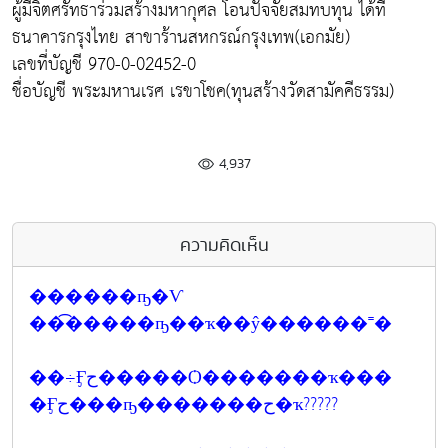
ผู้มีจิตศรัทธาร่วมสร้างมหากุศล โอนปัจจัยสมทบทุน ได้ที่
ธนาคารกรุงไทย สาขาร้านสหกรณ์กรุงเทพ(เอกมัย)
เลขที่บัญชี 970-0-02452-0
ชื่อบัญชี พระมหานเรศ เรขาโชค(ทุนสร้างวัดสามัคคีธรรม)
4,937
ความคิดเห็น
������ҧ�Ѵ
��͡�����ҧ��ҡ��ŷ������˭�
��÷Ӻح�����Ѻ�������ҡ���
�Ӻح���ҧ�������ح�ҡ?????