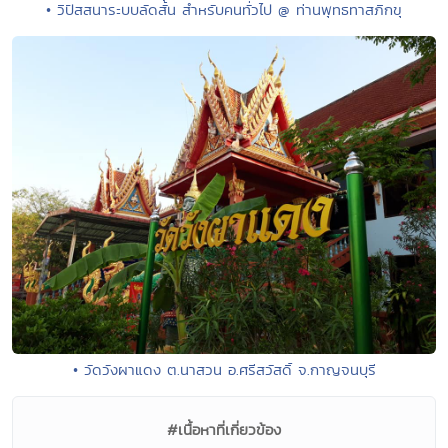
• วิปัสสนาระบบลัดสั้น สำหรับคนทั่วไป @ ท่านพุทธทาสภิกขุ
• วัดวังผาแดง ต.นาสวน อ.ศรีสวัสดิ์ จ.กาญจนบุรี
#เนื้อหาที่เกี่ยวข้อง