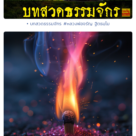
• บทสวดธรรมจักร #หลวงพ่อจรัญ ฐิตธมฺโม