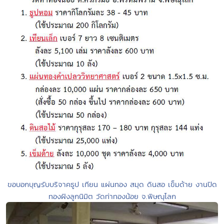
ขอบอกบุญรับบริจาคธูป เทียน แผ่นทอง สมุด ดินสอ เข็มด้าย งานปิด
ทองฝังลูกนิมิต วัดท่าทองน้อย จ.พิษณุโลก