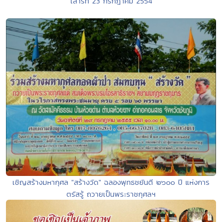
เสาร์ที่ 23 กรกฎาคม 2554
เชิญสร้างมหากุศล "สร้างวัด" ฉลองพุทธชยันตี ๒๖๐๐ ปี แห่งการ
ตรัสรู้ ถวายเป็นพระราชกุศลฯ