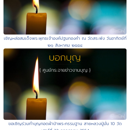
เชิญหล่อสมเด็จพระพุทธเจ้าองค์ปฐมทองคำ ณ วัดสระพัง วันอาทิตย์ที่
๒๑ สิงหาคม ๒๕๕๔
ขอเชิญร่วมทำบุญทอดผ้าป่าพระกรรมฐาน สายหลวงปู่มั่น 10 วัด