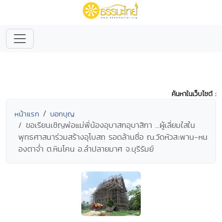
ค้นหาในเว็บไซต์ :
หน้าแรก
บอกบุญ
ขอเรียนเชิญพ่อแม่พี่น้องอุบาสกอุบาสิกา ...ผู้เลี่ยมใสใน
พุทธศาสนาร่วมสร้างอุโบสถ รอดล้านชื่อ ณ.วัดหัวสะพาน-หน
องตาจ่ำ ต.หินโคน อ.ลำปลายมาศ จ.บุรีรัมย์