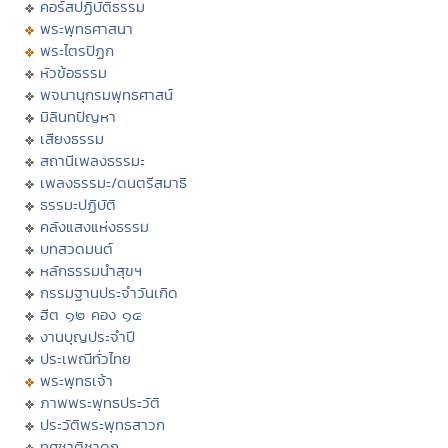
คอร์สปฏิบัติธรรม
พระพุทธศาสนา
พระไตรปิฏก
หัวข้อธรรม
พจนานุกรมพุทธศาสน์
มิลินทปัญหา
เสียงธรรม
สถานีเพลงธรรมะ
เพลงธรรมะ/ดนตรีสมาธิ
ธรรมะปฏิบัติ
คลังแสงแห่งธรรม
บทสวดมนต์
หลักธรรมนำสุขฯ
กรรมฐานประจำวันเกิด
ฮีต ๑๒ คอง ๑๔
งานบุญประจำปี
ประเพณีทั่วไทย
พระพุทธเจ้า
ภาพพระพุทธประวัติ
ประวัติพระพุทธสาวก
ทศชาติชาดก