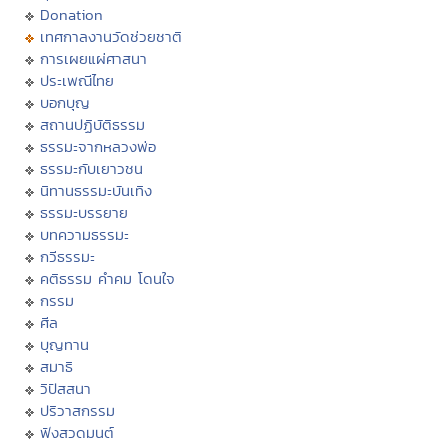
Donation
เทศกาลงานวัดช่วยชาติ
การเผยแผ่ศาสนา
ประเพณีไทย
บอกบุญ
สถานปฏิบัติธรรม
ธรรมะจากหลวงพ่อ
ธรรมะกับเยาวชน
นิทานธรรมะบันเทิง
ธรรมะบรรยาย
บทความธรรมะ
กวีธรรมะ
คติธรรม คำคม โดนใจ
กรรม
ศีล
บุญทาน
สมาธิ
วิปัสสนา
ปริวาสกรรม
ฟังสวดมนต์