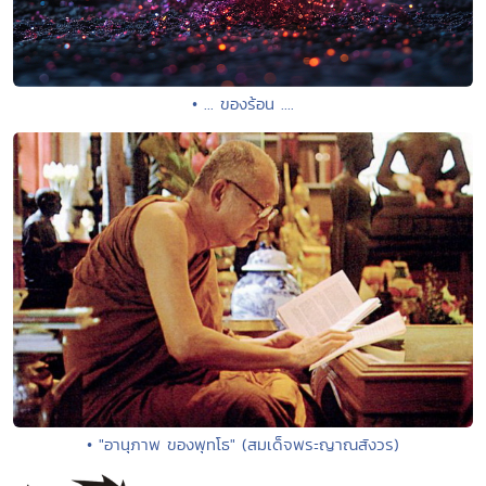
• ... ของร้อน ....
• "อานุภาพ ของพุทโธ" (สมเด็จพระญาณสังวร)