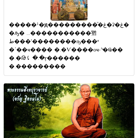
�����¹�ԭ���������ͧ�غ�ʡ�غ�
�ԡ� ...�����������㹾
ط���ʹ��������ҧ���ʶ
�ʹ��ҹ���� �.�Ѵ����оҹ-˹ͧ�Ҩ��
�.�Թ⤹ �.�ӻ������
�.���������