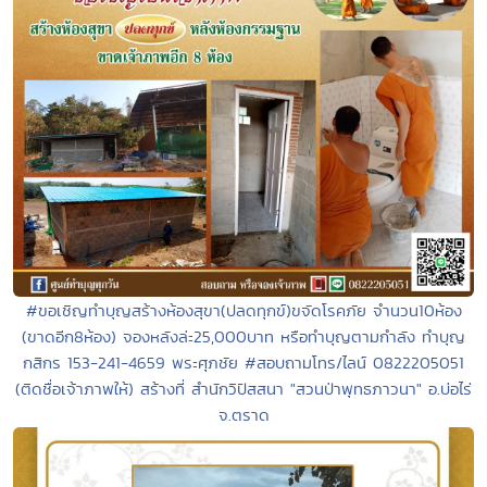
#ขอเชิญทำบุญสร้างห้องสุขา(ปลดทุกข์)ขจัดโรคภัย จำนวน10ห้อง
(ขาดอีก8ห้อง) จองหลังล่ะ25,000บาท หรือทำบุญตามกำลัง ทำบุญ
กสิกร 153-241-4659 พระศุภชัย #สอบถามโทร/ไลน์ 0822205051
(ติดชื่อเจ้าภาพให้) สร้างที่ สำนักวิปัสสนา "สวนป่าพุทธภาวนา" อ.บ่อไร่
จ.ตราด