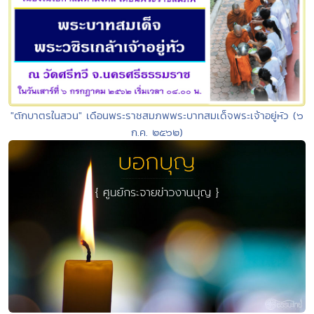
"ตักบาตรในสวน" เดือนพระราชสมภพพระบาทสมเด็จพระเจ้าอยู่หัว (๖
ก.ค. ๒๕๖๒)