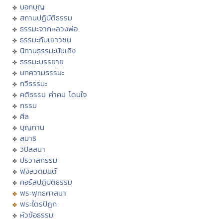
บอกบุญ
สถานปฏิบัติธรรม
ธรรมะจากหลวงพ่อ
ธรรมะกับเยาวชน
นิทานธรรมะบันเทิง
ธรรมะบรรยาย
บทความธรรมะ
กวีธรรมะ
คติธรรม คำคม โดนใจ
กรรม
ศีล
บุญทาน
สมาธิ
วิปัสสนา
ปริวาสกรรม
ฟังสวดมนต์
คอร์สปฏิบัติธรรม
พระพุทธศาสนา
พระไตรปิฏก
หัวข้อธรรม