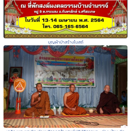
บุญผ้าป่าสร้างโบสถ์