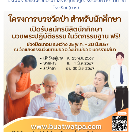
เจริญพร ขอเชิญร่วมบริจาคสร้างศูนย์ปฏิบัติธรรมระหว่าง บ้าน วัด
โรงเรียน(บวร)