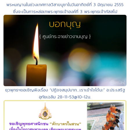
พรหมญานในช่วงเทศกาลวิสาขบูชาในวันอาทิตย์ที่ 3 มิถุนายน 2555
ซึ่งจะเป็นการหล่อเทพระพุทธเจ้าองค์ที่ 3 พระพุทธเจ้ากัสสโป
ยุวพุทธฯขอเชิญฟังเรื่อง “ปฏิจจสมุปบาท...เราเข้าใจได้นะ” อ.ประเสริฐ
อุทัยเฉลิม 28-11-53@10-12น.