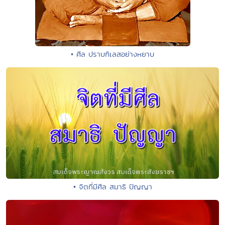
• ศีล ปราบกิเลสอย่างหยาบ
• จิตที่มีศีล สมาธิ ปัญญา