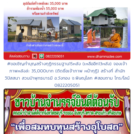
#ขอเชิญทำบุญสร้างกุฏิกรรมฐาน15หลัง (เหลืออีก13หลัง) จองเจ้า
ภาพหลังล่ะ 35,000บาท (ติดชื่อเจ้าภาพ หน้ากุฏิ) สร้างที่ สำนัก
วิปัสสนา สวนป่าพุทธบารมี อ.วังทอง จ.พิษณุโลก #สอบถาม โทร/ไลน์
0822205051