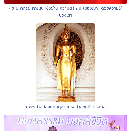
• ชิเน กทริยํ ทาเนน พึงชำนะความตระหนี่ (ของเขา) ด้วยความให้
(ของเรา)
• ๓๐.ปางปลงกัมมัฏฐานหรือปางชักผ้าบังสุกุล