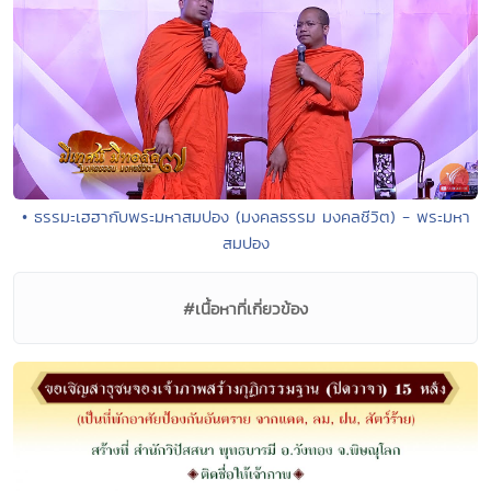
• ธรรมะเฮฮากับพระมหาสมปอง (มงคลธรรม มงคลชีวิต) - พระมหา
สมปอง
#เนื้อหาที่เกี่ยวข้อง