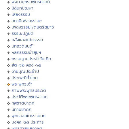
พจนานุกรมพุทธศาสน์
มิลินทปัญหา
เสียงธรรม
สถานีเพลงธรรมะ
เพลงธรรมะ/ดนตรีสมาธิ
ธรรมะปฏิบัติ
คลังแสงแห่งธรรม
บทสวดมนต์
หลักธรรมนำสุขฯ
กรรมฐานประจำวันเกิด
ฮีต ๑๒ คอง ๑๔
งานบุญประจำปี
ประเพณีทั่วไทย
พระพุทธเจ้า
ภาพพระพุทธประวัติ
ประวัติพระพุทธสาวก
ทศชาติชาดก
นิทานชาดก
พุทธวจนในธรรมบท
มงคล ๓๘ ประการ
พุทธศาสนสุภาษิต