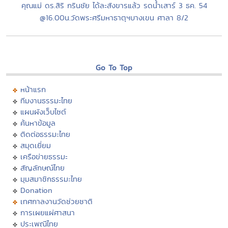
คุณแม่ ดร.สิริ กรินชัย ได้ละสังขารแล้ว รดน้ำเสาร์ 3 ธค. 54
@16.00น.วัดพระศรีมหาธาตุฯบางเขน ศาลา 8/2
Go To Top
หน้าแรก
ทีมงานธรรมะไทย
แผนผังเว็บไซต์
ค้นหาข้อมูล
ติดต่อธรรมะไทย
สมุดเยี่ยม
เครือข่ายธรรมะ
สัญลักษณ์ไทย
มุมสมาชิกธรรมะไทย
Donation
เทศกาลงานวัดช่วยชาติ
การเผยแผ่ศาสนา
ประเพณีไทย