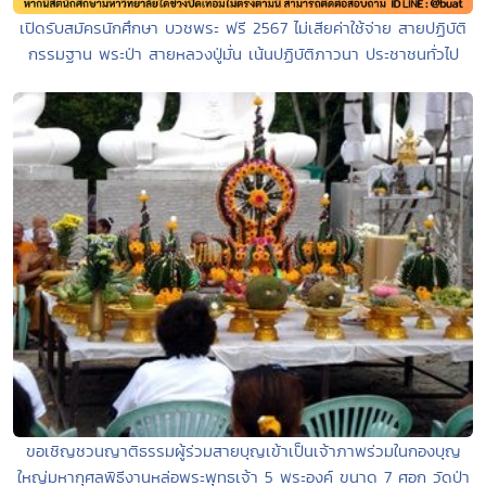
เปิดรับสมัครนักศึกษา บวชพระ ฟรี 2567 ไม่เสียค่าใช้จ่าย สายปฏิบัติ
กรรมฐาน พระป่า สายหลวงปู่มั่น เน้นปฏิบัติภาวนา ประชาชนทั่วไป
ขอเชิญชวนญาติธรรมผู้ร่วมสายบุญเข้าเป็นเจ้าภาพร่วมในกองบุญ
ใหญ่มหากุศลพิธีงานหล่อพระพุทธเจ้า 5 พระองค์ ขนาด 7 ศอก วัดป่า