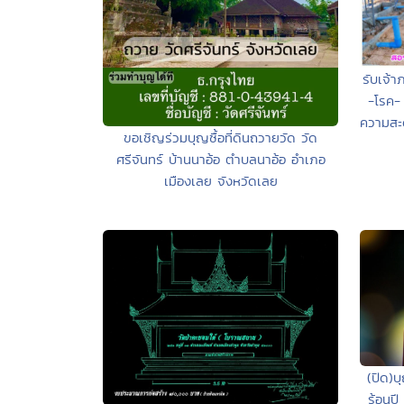
รับเจ้า
-โรค-
ความสะด
ขอเชิญร่วมบุญซื้อที่ดินถวายวัด วัด
ศรีจันทร์ บ้านนาอ้อ ตำบลนาอ้อ อำเภอ
เมืองเลย จังหวัดเลย
(ปิด)บ
ร้อนปี