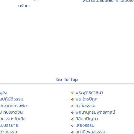
ฟังธรรมะออนไลน์ ผ่านเว็บไซ
ศรัทธา
Go To Top
บุญ
พระพุทธศาสนา
นปฏิบัติธรรม
พระไตรปิฏก
มะจากหลวงพ่อ
หัวข้อธรรม
มะกับเยาวชน
พจนานุกรมพุทธศาสน์
นธรรมะบันเทิง
มิลินทปัญหา
มะบรรยาย
เสียงธรรม
วามธรรมะ
สถานีเพลงธรรมะ