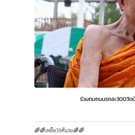
ร่วมถมถนนรถละ300วัดป่
🌈🌈เหลือ35คันรถ🌈🌈