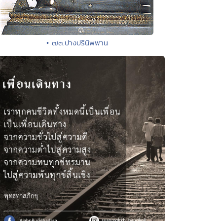
• ๗๓.ปางปรินิพพาน