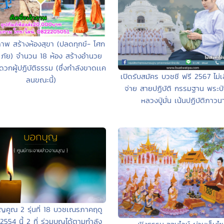
ภาพ สร้างห้องสุขา (ปลดทุกข์- โศก
 ภัย) จำนวน 18 ห้อง สร้างอำนวย
วกผู้ปฏิบัติธรรม (ซึ่งกำลังขาดเเค
เปิดรับสมัคร บวชชี ฟรี 2567 ไม่เส
ลนขณะนี้)
จ่าย สายปฏิบัติ กรรมฐาน พระป
หลวงปู่มั่น เน้นปฏิบัติภาวน
ุญคูณ 2 รุ่นที่ 18 บวชเณรภาคฤดู
 2554 นี้ 2 ที่ ร่วมบุญได้ตามกำลัง