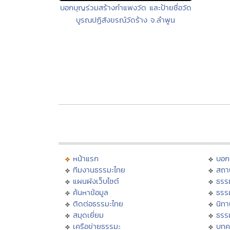
บอกบุญร่วมสร้างกำแพงวัด และป้ายชื่อวัด
บูรณปฏิสังขรณ์วัดร้าง จ.ลำพูน
หน้าแรก
บอก
ทีมงานธรรมะไทย
สถา
แผนผังเว็บไซต์
ธรร
ค้นหาข้อมูล
ธรร
ติดต่อธรรมะไทย
นิทา
สมุดเยี่ยม
ธรร
เครือข่ายธรรมะ
บทค