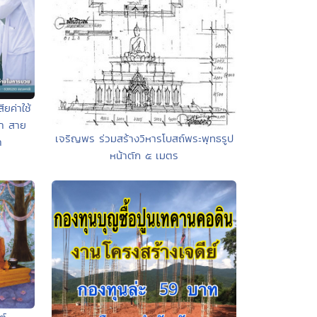
ียค่าใช้
่า สาย
เจริญพร ร่วมสร้างวิหารโบสถ์พระพุทธรูป
า
หน้าตัก ๕ เมตร