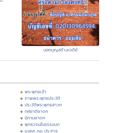
ต์
บอกบุญสร้างเจดีย์
พระพุทธเจ้า
ภาพพระพุทธประวัติ
ประวัติพระพุทธสาวก
ทศชาติชาดก
นิทานชาดก
พุทธวจนในธรรมบท
มงคล ๓๘ ประการ