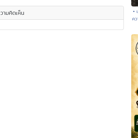
• 
วามคิดเห็น
คว