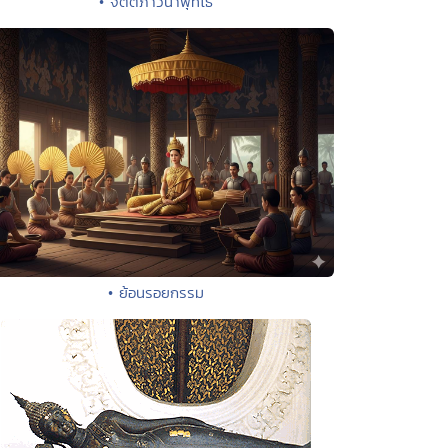
• จิตตภาวนาพุทโธ
• ย้อนรอยกรรม