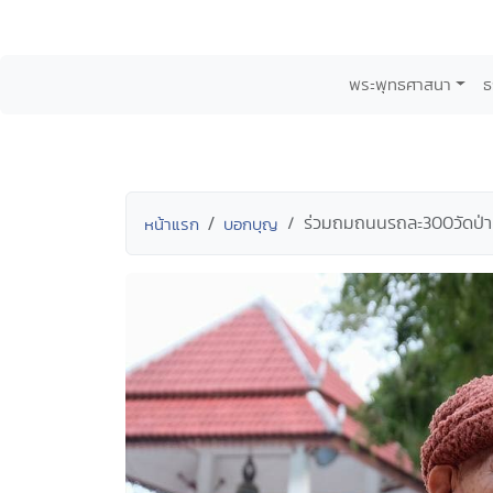
พระพุทธศาสนา
ธ
ร่วมถมถนนรถละ300วัดป่า
หน้าแรก
บอกบุญ