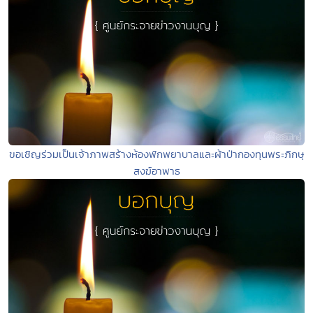
ขอเชิญร่วมเป็นเจ้าภาพสร้างห้องพักพยาบาลและผ้าป่ากองทุนพระภิกษุ
สงฆ์อาพาธ