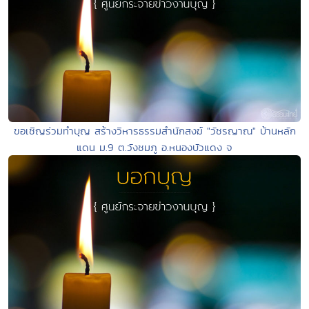
ขอเชิญร่วมทำบุญ สร้างวิหารธรรมสำนักสงฆ์ "วัชรญาณ" บ้านหลัก
แดน ม.9 ต.วังชมภู อ.หนองบัวแดง จ