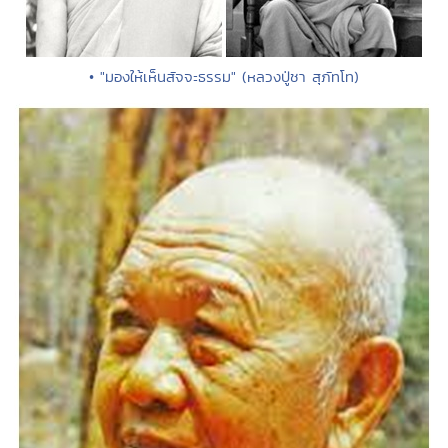
• "มองให้เห็นสัจจะธรรม" (หลวงปู่ชา สุภัทโท)