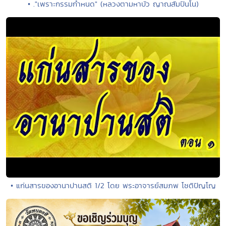
• ."เพราะกรรมกำหนด" (หลวงตามหาบัว ญาณสัมปันโน)
• แก่นสารของอานาปานสติ 1/2 โดย พระอาจารย์สมภพ โชติปัญโญ