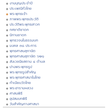
งานบุญประจำปี
ประเพณีทั่วไทย
พระพุทธเจ้า
ภาพพระพุทธประวัติ
ประวัติพระพุทธสาวก
ทศชาติชาดก
นิทานชาดก
พุทธวจนในธรรมบท
มงคล ๓๘ ประการ
พุทธศาสนสุภาษิต
พุทธศาสนสุภาษิต ๖๒๑
สังเวชนียสถาน ๔ ตำบล
ปางพระพุทธรูป
พระพุทธรูปสำคัญ
พระพุทธศาสนาในไทย
ทำเนียบวัดไทย
พระอารามหลวง
ศาสนพิธี
อุปสมบทพิธี
วันสำคัญทางศาสนา