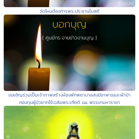
วัดไหนต้องการพระประธานโบสถ์
ขอเชิญร่วมเป็นเจ้าภาพสร้างห้องพักพยาบาลสงฆ์อาพาธและผ้าป่า
กองทุนผู้ป่วยากไร้เฉลิมพระเกียติ ๘๔ พรรษามหาราชา