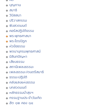
บุญทาน
สมาธิ
วิปัสสนา
ปริวาสกรรม
ฟังสวดมนต์
คอร์สปฏิบัติธรรม
พระพุทธศาสนา
พระไตรปิฏก
หัวข้อธรรม
พจนานุกรมพุทธศาสน์
มิลินทปัญหา
เสียงธรรม
สถานีเพลงธรรมะ
เพลงธรรมะ/ดนตรีสมาธิ
ธรรมะปฏิบัติ
คลังแสงแห่งธรรม
บทสวดมนต์
หลักธรรมนำสุขฯ
กรรมฐานประจำวันเกิด
ฮีต ๑๒ คอง ๑๔