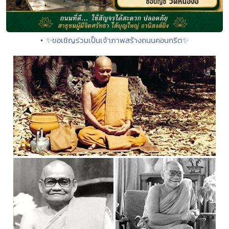
• ✨ขอเชิญร่วมเป็นเจ้าภาพสร้างถนนคอนกรีต✨