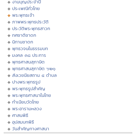
งานบุญประจำปี
ประเพณีทั่วไทย
พระพุทธเจ้า
ภาพพระพุทธประวัติ
ประวัติพระพุทธสาวก
ทศชาติชาดก
นิทานชาดก
พุทธวจนในธรรมบท
มงคล ๓๘ ประการ
พุทธศาสนสุภาษิต
พุทธศาสนสุภาษิต ๖๒๑
สังเวชนียสถาน ๔ ตำบล
ปางพระพุทธรูป
พระพุทธรูปสำคัญ
พระพุทธศาสนาในไทย
ทำเนียบวัดไทย
พระอารามหลวง
ศาสนพิธี
อุปสมบทพิธี
วันสำคัญทางศาสนา