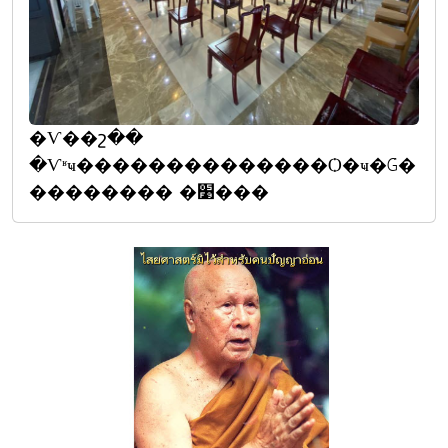
�Ѵ��շ��
�Ѵʶҹ��������������Ѻ�ҹ�Ǵ�
�������� �׹���