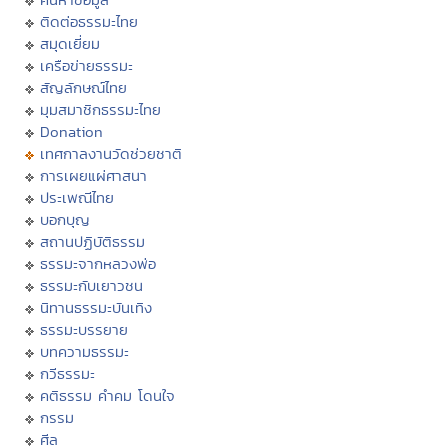
ติดต่อธรรมะไทย
สมุดเยี่ยม
เครือข่ายธรรมะ
สัญลักษณ์ไทย
มุมสมาชิกธรรมะไทย
Donation
เทศกาลงานวัดช่วยชาติ
การเผยแผ่ศาสนา
ประเพณีไทย
บอกบุญ
สถานปฏิบัติธรรม
ธรรมะจากหลวงพ่อ
ธรรมะกับเยาวชน
นิทานธรรมะบันเทิง
ธรรมะบรรยาย
บทความธรรมะ
กวีธรรมะ
คติธรรม คำคม โดนใจ
กรรม
ศีล