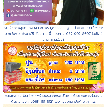
รับเจ้าภาพอุปถัมภ์จองบวช พระธุดงค์กรรมฐาน จำนวน 20 เจ้าภาพ
บวชวันพ่อเเห่งชาติ5 ธันวาคม นี้ สอบถาม 087-007-8607 ไอดีไลน์
dhamma2559
ขอเชิญร่วมเป็นเจ้าภาพร่วมบริจาคทรัพย์ในการซ่อมแซมการก่อสร้าง
ติดต่อสอบถาม085-116-1621 พระครูสมุห์สายันต์ อาภากโร