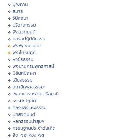
บุญทาน
สมาธิ
วิปัสสนา
ปริวาสกรรม
ฟังสวดมนต์
คอร์สปฏิบัติธรรม
พระพุทธศาสนา
พระไตรปิฏก
หัวข้อธรรม
พจนานุกรมพุทธศาสน์
มิลินทปัญหา
เสียงธรรม
สถานีเพลงธรรมะ
เพลงธรรมะ/ดนตรีสมาธิ
ธรรมะปฏิบัติ
คลังแสงแห่งธรรม
บทสวดมนต์
หลักธรรมนำสุขฯ
กรรมฐานประจำวันเกิด
ฮีต ๑๒ คอง ๑๔