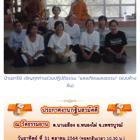
บ้านอารีย์ เชิญทุกท่านร่วมปฏิบัติธรรม "แสงเทียนแสงธรรม" (แบบค้าง
คืน)