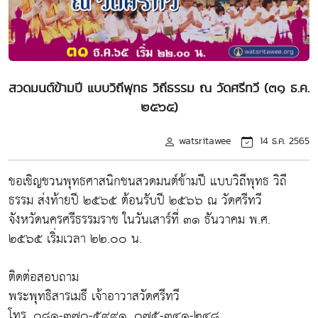
สวดมนต์ข้ามปี แบบวิถีพุทธ วิถีธรรม ณ วัดศรีทวี (๓๑ ธ.ค.
๒๕๖๕)
watsritawee
14 ธ.ค. 2565
ขอเชิญชวนพุทธศาสนิกชนสวดมนต์ข้ามปี แบบวิถีพุทธ วิถี
ธรรม ส่งท้ายปี ๒๕๖๕ ต้อนรับปี ๒๕๖๖ ณ วัดศรีทวี
จังหวัดนครศรีธรรมราช ในวันเสาร์ที่ ๓๑ ธันวาคม พ.ศ.
๒๕๖๕ เริ่มเวลา ๒๒.๐๐ น.
ติดต่อสอบถาม
พระพุทธิสารเมธี เจ้าอาวาสวัดศรีทวี
โทร. ๐๘๑-๓๗๐-๕๙๙๑, ๐๗๕-๓๔๑-๒๔๘