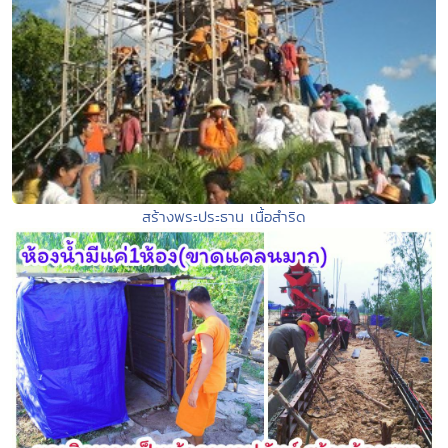
สร้างพระประธาน เนื้อสำริด