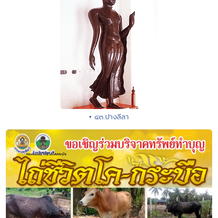
• ๔๓.ปางลีลา