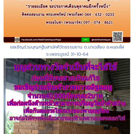
ขอเชิญร่วมบุญกฐินสามัคคีวัดธรรมยาน ต.นาเฉลียง อ.หนองไผ่
จ.เพชรบูรณ์ 31-10-64