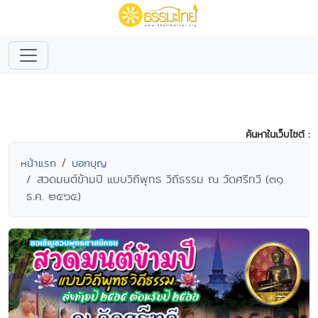
ค้นหาในเว็บไซต์ :
หน้าแรก
บอกบุญ
สวดมนต์ข้ามปี แบบวิถีพุทธ วิถีธรรม ณ วัดศรีทวี (๓๑
ธ.ค. ๒๕๖๕)