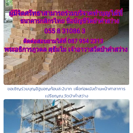
ขอเชิญร่วมบุญอิฐมอญก้อนล่ะ2บาท เพื่อก่อผนังด้านหน้าศาลาการ
เปรียญณ.วัดป่าคำสว่าง