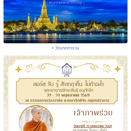
• วัดเกตการาม