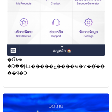
�Ѿഷ
�Թ��ԨҤ�����ح����Ҿ�Ѵ��ͧ��
��Ϥ�Ѻ