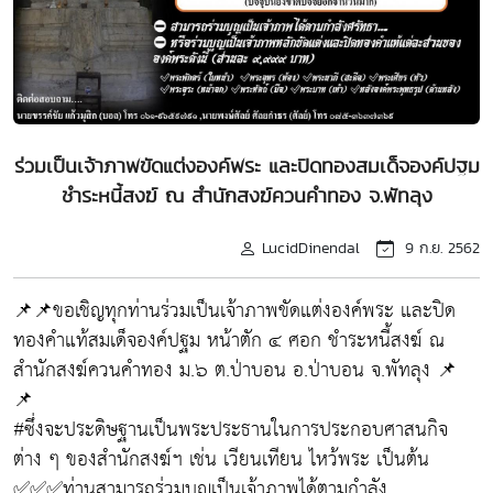
ร่วมเป็นเจ้าภาพขัดแต่งองค์พระ และปิดทองสมเด็จองค์ปฐม
ชำระหนี้สงฆ์ ณ สำนักสงฆ์ควนคำทอง จ.พัทลุง
LucidDinendal
9 ก.ย. 2562
📌📌ขอเชิญทุกท่านร่วมเป็นเจ้าภาพขัดแต่งองค์พระ และปิด
ทองคำแท้สมเด็จองค์ปฐม หน้าตัก ๔ ศอก ชำระหนี้สงฆ์ ณ
สำนักสงฆ์ควนคำทอง ม.๖ ต.ป่าบอน อ.ป่าบอน จ.พัทลุง 📌
📌
#ซึ่งจะประดิษฐานเป็นพระประธานในการประกอบศาสนกิจ
ต่าง ๆ ของสำนักสงฆ์ฯ เช่น เวียนเทียน ไหว้พระ เป็นต้น
✅✅✅ท่านสามารถร่วมบุญเป็นเจ้าภาพได้ตามกำลัง