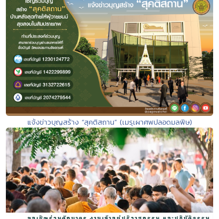
แจ้งข่าวบุญสร้าง “สุคติสถาน” (เมรุเผาศพปลอดมลพิษ)