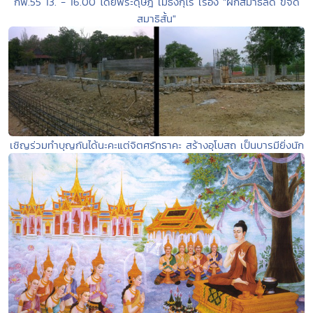
กพ.55 13. - 16.00 โดยพระดุษฎี เมธังกุโร เรื่อง "ฝึกสมาธิลัด ขจัด
สมาธิสั้น"
เชิญร่วมทำบุญกันได้นะคะแต่จิตศรัทธาคะ สร้างอุโบสถ เป็นบารมียิ่งนัก