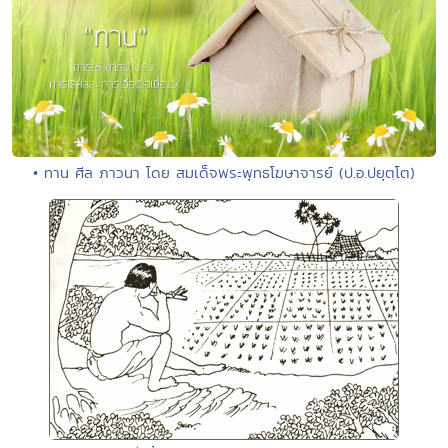
• ทาน ศีล ภาวนา โดย สมเด็จพระพุทธโฆษาจารย์ (ป.อ.ปยุตฺโต)