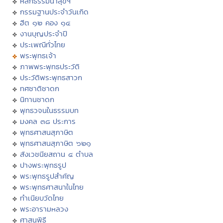
หลักธรรมนำสุขฯ
กรรมฐานประจำวันเกิด
ฮีต ๑๒ คอง ๑๔
งานบุญประจำปี
ประเพณีทั่วไทย
พระพุทธเจ้า
ภาพพระพุทธประวัติ
ประวัติพระพุทธสาวก
ทศชาติชาดก
นิทานชาดก
พุทธวจนในธรรมบท
มงคล ๓๘ ประการ
พุทธศาสนสุภาษิต
พุทธศาสนสุภาษิต ๖๒๑
สังเวชนียสถาน ๔ ตำบล
ปางพระพุทธรูป
พระพุทธรูปสำคัญ
พระพุทธศาสนาในไทย
ทำเนียบวัดไทย
พระอารามหลวง
ศาสนพิธี