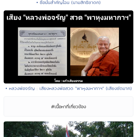
• ชื่อนั้นสำคัญไฉน (นามสิทธิชาดก)
• หลวงพ่อจรัญ : เสียงหลวงพ่อสวด "พาหุงมหากาฯ" (เสียงชัดมาก)
#เนื้อหาที่เกี่ยวข้อง