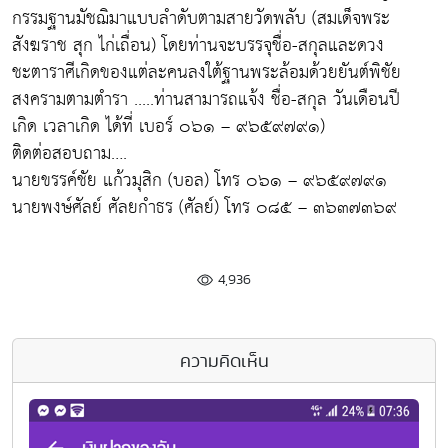
กรรมฐานมัชฌิมาแบบลำดับตามสายวัดพลับ (สมเด็จพระ
สังฆราช สุก ไก่เถื่อน) โดยท่านจะบรรจุชื่อ-สกุลและดวง
ชะตาราศีเกิดของแต่ละคนลงใต้ฐานพระล้อมด้วยยันต์พิชัย
สงครามตามตำรา .....ท่านสามารถแจ้ง ชื่อ-สกุล วันเดือนปี
เกิด เวลาเกิด ได้ที่ เบอร์ ๐๖๑ – ๙๖๕๙๗๙๑)
ติดต่อสอบถาม….
นายขรรค์ชัย แก้วมุสิก (บอล) โทร ๐๖๑ – ๙๖๕๙๗๙๑
นายพงษ์ศัลย์ ศัลยกำธร (ศัลย์) โทร ๐๘๕ – ๓๖๓๗๓๖๙
4,936
ความคิดเห็น