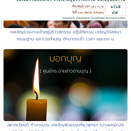
ขอเชิญร่วมงานเข้าอยู่ปริวาสกรรม ปฏิบัติธรรม เจริญวิปัสสนา
กรรมฐาน และร่วมทำบุญ ตักบาตรเช้า เวลา ๐๗:๓๐ น.
อยากเรียนดี ทำงานเด่น ขอเชิญฟังธรรมที่ยุวพุทธฯ (บางแค)อา26