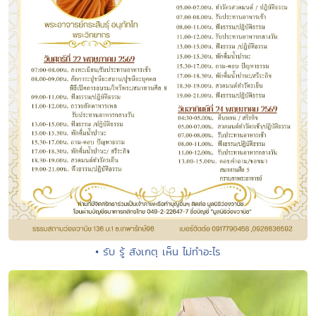
• รับ รู้ สังเกตุ เห็น ไม่ทำอะไร