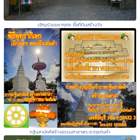
เชิญร่วมมหากุศล ซื้อที่ดินสร้างวัด
กฐินสามัคคีสร้างธรรมศาลาพระธาตุแท่นคำ