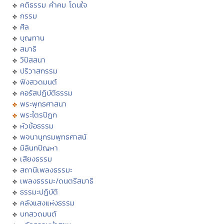
คติธรรม คำคม โดนใจ
กรรม
ศีล
บุญทาน
สมาธิ
วิปัสสนา
ปริวาสกรรม
ฟังสวดมนต์
คอร์สปฏิบัติธรรม
พระพุทธศาสนา
พระไตรปิฏก
หัวข้อธรรม
พจนานุกรมพุทธศาสน์
มิลินทปัญหา
เสียงธรรม
สถานีเพลงธรรมะ
เพลงธรรมะ/ดนตรีสมาธิ
ธรรมะปฏิบัติ
คลังแสงแห่งธรรม
บทสวดมนต์