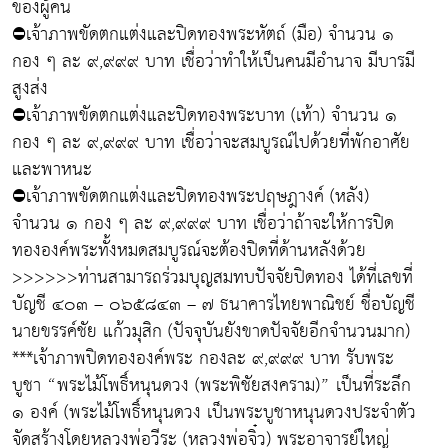
ของผู้คน
⛔เจ้าภาพขัดตกแต่งและปิดทองพระหัตถ์ (มือ) จำนวน ๑
กอง ๆ ละ ๙,๙๙๙ บาท เชื่อว่าทำให้เป็นคนมีอำนาจ มีบารมี
สูงส่ง
⛔เจ้าภาพขัดตกแต่งและปิดทองพระบาท (เท้า) จำนวน ๑
กอง ๆ ละ ๙,๙๙๙ บาท เชื่อว่าจะสมบูรณ์ไปด้วยที่พักอาศัย
และพาหนะ
⛔เจ้าภาพขัดตกแต่งและปิดทองพระปฤษฎางค์ (หลัง)
จำนวน ๑ กอง ๆ ละ ๙,๙๙๙ บาท เชื่อว่าถ้าจะให้การปิด
ทององค์พระทั้งหมดสมบูรณ์จะต้องปิดที่ด้านหลังด้วย
>>>>>>ท่านสามารถร่วมบุญสมทบปัจจัยปิดทอง ได้ที่เลขที่
บัญชี ๔๐๓ – ๐๖๕๘๔๓ – ๗ ธนาคารไทยพาณิชย์ ชื่อบัญชี
นายขรรค์ชัย แก้วมุสิก (ปัจจุบันยังขาดปัจจัยอีกจำนวนมาก)
***เจ้าภาพปิดทององค์พระ กองละ ๙,๙๙๙ บาท รับพระ
บูชา “พระไม้โพธิ์หนุนดวง (พระพิชัยสงคราม)” เป็นที่ระลึก
๑ องค์ (พระไม้โพธิ์หนุนดวง เป็นพระบูชาหนุนดวงประจำตัว
จัดสร้างโดยหลวงพ่อวีระ (หลวงพ่อจิ๋ว) พระอาจารย์ใหญ่