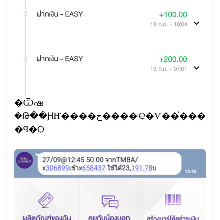
�Ѿഷ
�Թ��ԨҤ����ح����Ҿ�Ѵ��ͧ���
�Ϥ�Ѻ