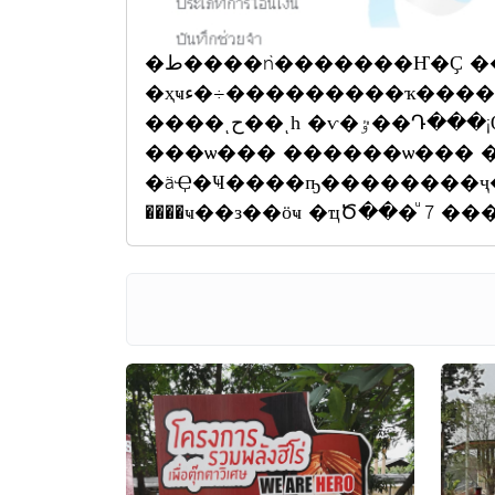
�ط����ǹ�������Ҥ�Ҫ ��êԹ ���Ҥ� ���
�ҳҹء�÷���������ҡ��������� ������ѡ����
����ͺح��ͺһ �ѵ�ٷ��Դ���¡Ѻ��Ҿ��������Ҫҵ��˹����
���ѡ��� ������ѡ��� 
�äҾ�Ҹ����ҧ��������ҷ�
����ҹ��з��ӧҹ �ҵԾ���ͧ 7 