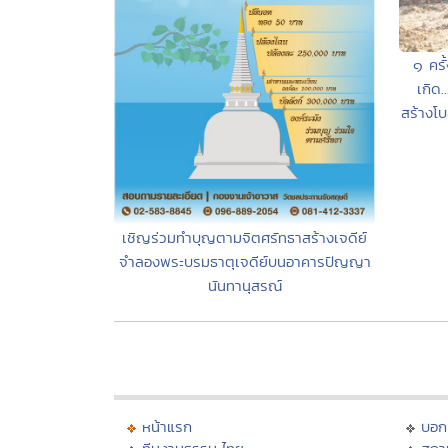
๑ ครั
เกิด.
สร้างโบ
เชิญร่วมทำบุญตามจิตศรัทธาสร้างเจดีย์
จำลองพระบรมธาตุเจดีย์บนอาคารปัญญา
นันทานุสรณ์
หน้าแรก
บอก