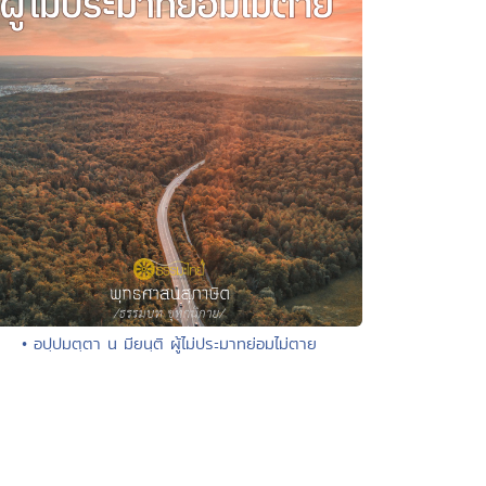
• อปฺปมตฺตา น มียนฺติ ผู้ไม่ประมาทย่อมไม่ตาย