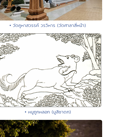
• วัดคูหาสวรรค์ วรวิหาร (วัดศาลาสี่หน้า)
• หนูถูกหลอก (มูสิชาดก)