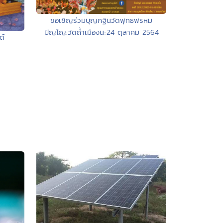
ขอเชิญร่วมบุญกฐินวัดพุทธพรหม
ปัญโญ:วัดถ้ำเมืองนะ24 ตุลาคม 2564
ต์