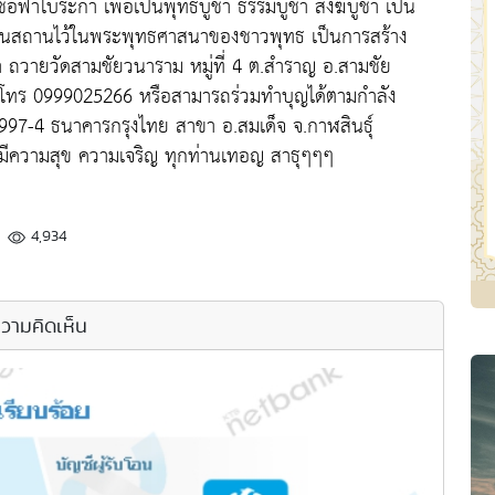
อฟ้าใบระกา เพื่อเป็นพุทธบูชา ธรรมบูชา สังฆบูชา เป็น
สนสถานไว้ในพระพุทธศาสนาของชาวพุทธ เป็นการสร้าง
 ถวายวัดสามชัยวนาราม หมู่ที่ 4 ต.สำราญ อ.สามชัย
วัด โทร 0999025266 หรือสามารถร่วมทำบุญได้ตามกำลัง
3997-4 ธนาคารกรุงไทย สาขา อ.สมเด็จ จ.กาฬสินธุ์
มีความสุข ความเจริญ ทุกท่านเทอญ สาธุๆๆๆ
4,934
วามคิดเห็น