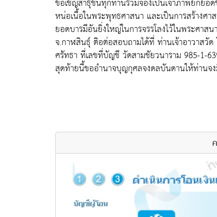
ขอเชิญสาธุชนทุกท่านร่วมจองเป็นเจ้าภาพยกยอดช่
หน่อเนื้อในพระพุทธศาสนา และเป็นการสร้างศา
ยอดบารมีอันยิ่งใหญ่ในการจรรโลงไว้ในพระศาสนา
จ.กาฬสินธุ์ ติอต่อสอบถามได้ที่ ท่านเจ้าอาวาส
ศรัทธา ที่เลขที่บัญชี วัดสามชัยวนาราม 985-1-6
สุดท้ายนี้ขออำนาจบุญกุศลจงดลบันดานให้ท่านจง
ค