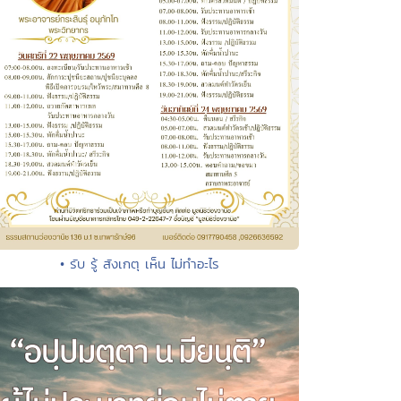
• รับ รู้ สังเกตุ เห็น ไม่ทำอะไร