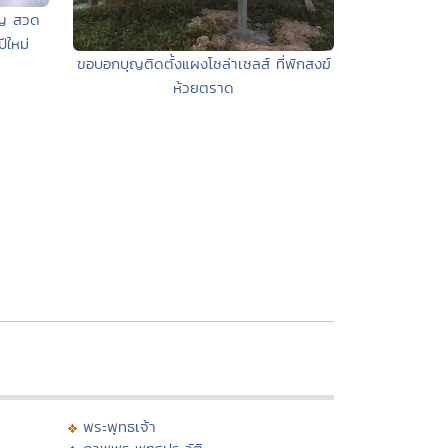
ุญ สวด
ีใหม่
ขอบอกบุญติดตั้งแผงโซล่าเซลส์ ที่พักสงฆ์
ห้วยตราด
พระพุทธเจ้า