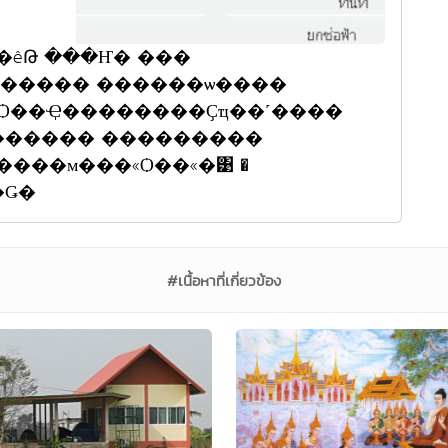
������ ���������
���м���«Ѻ��«�͹ �
���Ǥ�
#เนื้อหาที่เกี่ยวข้อง