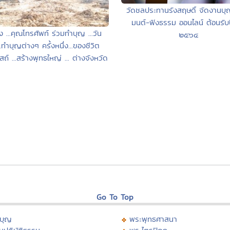
วัดชลประทานรังสฤษดิ์ จัดงานบ
มนต์-ฟังธรรม ออนไลน์ ต้อนรับป
้ง ...คุณโทรศัพท์ ร่วมทำบุญ ...วัน
๒๕๖๔
..ทำบุญต่างๆ ครั้งหนึ่ง...ของชีวิต
สถ์ ...สร้างพุทธใหญ่ ... ต่างจังหวัด
Go To Top
บุญ
พระพุทธศาสนา