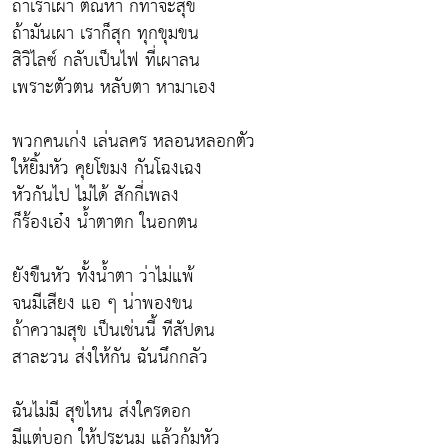
ถ้าเราเผา ตัณหา ก็ท่าจะสุข
ถ้ามันเผา เราก็สุก ทุกขุมขน
สิวิไลซ์ กลับเป็นไฟ ที่เผาลน
เพราะตัวตน หลับตา หามาเอง
พวกคนเก่ง เล่นลคร หลอนหลอกตัว
ให้ยิ้มหัว คุยโขมง กันโฉงเฉง
หัวกันไป ไม่ได้ สักกี่เพลง
ก็ร้องเอ๋ง น้ำตาตก ในอกตน
ยังขืนหัว ทั้งน้ำตา ว่าไม่แพ้
จนมีเสียง แอ ๆ น่าพองขน
ถ้าความสุข เป็นเช่นนี้ ทีสัปดน
สาละวน ส่งให้กัน ฉันนึกกลัว
ฉันไม่มี สุขไหน ส่งใครดอก
มีแต่บอก ให้ประนม แล้วก้มหัว