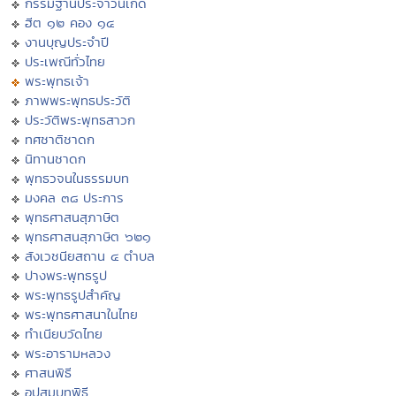
กรรมฐานประจำวันเกิด
ฮีต ๑๒ คอง ๑๔
งานบุญประจำปี
ประเพณีทั่วไทย
พระพุทธเจ้า
ภาพพระพุทธประวัติ
ประวัติพระพุทธสาวก
ทศชาติชาดก
นิทานชาดก
พุทธวจนในธรรมบท
มงคล ๓๘ ประการ
พุทธศาสนสุภาษิต
พุทธศาสนสุภาษิต ๖๒๑
สังเวชนียสถาน ๔ ตำบล
ปางพระพุทธรูป
พระพุทธรูปสำคัญ
พระพุทธศาสนาในไทย
ทำเนียบวัดไทย
พระอารามหลวง
ศาสนพิธี
อุปสมบทพิธี