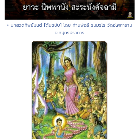
• บทสวดทิพย์มนต์ [ต้นฉบับ] โดย ท่านพ่อลี ธมฺมธโร วัดอโศการาม
จ.สมุทรปราการ