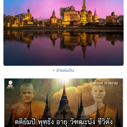
• รักแผ่นดิน