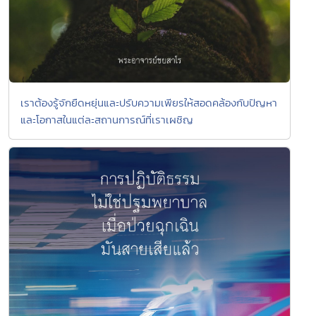
เราต้องรู้จักยืดหยุ่นและปรับความเพียรให้สอดคล้องกับปัญหา
และโอกาสในแต่ละสถานการณ์ที่เราเผชิญ