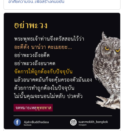
อาศัยความจน..เพื่อสร้างคนขยัน