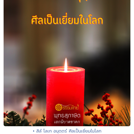
• สีลํ โลเก อนุตฺตรํ ศีลเป็นเยี่ยมในโลก