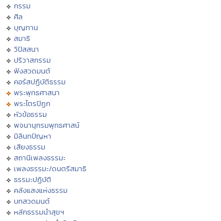
กรรม
ศีล
บุญทาน
สมาธิ
วิปัสสนา
ปริวาสกรรม
ฟังสวดมนต์
คอร์สปฏิบัติธรรม
พระพุทธศาสนา
พระไตรปิฏก
หัวข้อธรรม
พจนานุกรมพุทธศาสน์
มิลินทปัญหา
เสียงธรรม
สถานีเพลงธรรมะ
เพลงธรรมะ/ดนตรีสมาธิ
ธรรมะปฏิบัติ
คลังแสงแห่งธรรม
บทสวดมนต์
หลักธรรมนำสุขฯ