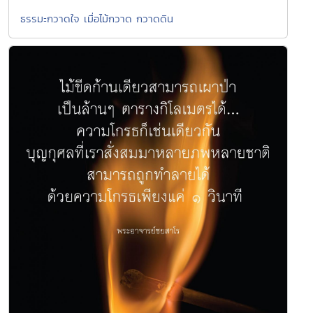
ธรรมะกวาดใจ เมื่อไม้กวาด กวาดดิน