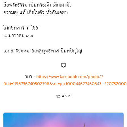
ถือพระธรรม เป็นพระเจ้า เลิกเมามัว
ความสุขแท้ เกิดในตัว ทั่วกันเอยฯ
โมกขพลาราม ไชยา
๑ มกราคม ๑๓
เอกสารจดหมายเหตุพุทธทาส อินทปัญโญ
ที่มา :
https://www.facebook.com/photo/?
fbid=1196736740502796&set=pb.100044627460343.-220752000
4,509