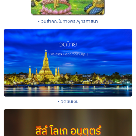
• วันสำคัญในทางพระพุทธศาสนา
• วัดขันเงิน