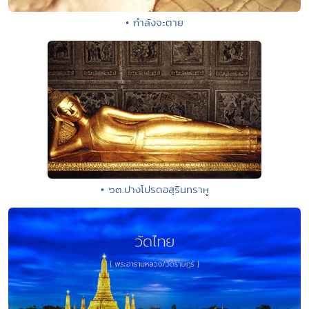
• กำลังจะตาย
• ๖๓.ปางโปรดอสุรินทราหู