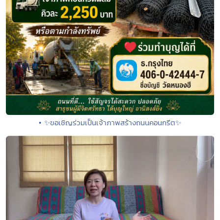
• ✨ขอเชิญร่วมเป็นเจ้าภาพสร้างถนนคอนกรีต✨