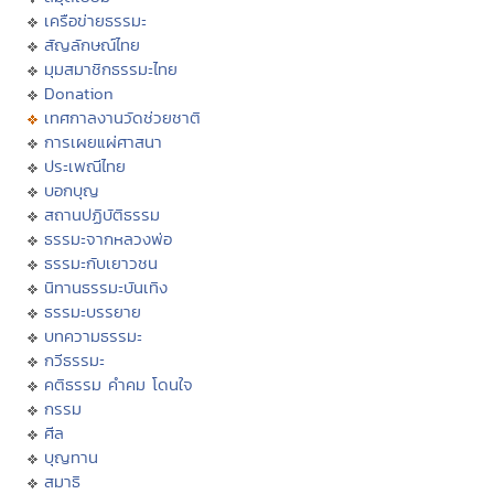
เครือข่ายธรรมะ
สัญลักษณ์ไทย
มุมสมาชิกธรรมะไทย
Donation
เทศกาลงานวัดช่วยชาติ
การเผยแผ่ศาสนา
ประเพณีไทย
บอกบุญ
สถานปฏิบัติธรรม
ธรรมะจากหลวงพ่อ
ธรรมะกับเยาวชน
นิทานธรรมะบันเทิง
ธรรมะบรรยาย
บทความธรรมะ
กวีธรรมะ
คติธรรม คำคม โดนใจ
กรรม
ศีล
บุญทาน
สมาธิ