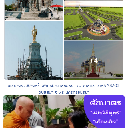
ขอเชิญร่วมบุญสร้างพุทธมณฑลอยุธยา ณ.วัดสุทธาวาส&#8203;
วิปัสสนา จ.พระนครศรีอยุธยา