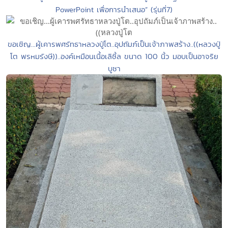
PowerPoint เพื่อการนำเสนอ” (รุ่นที่7)
ขอเชิญ...ผู้เคารพศรัทธาหลวงปู่โต..อุปถัมภ์เป็นเจ้าภาพสร้าง..((หลวงปู่
โต พรหมรังษี))..องค์เหมือนเนื้อเลิซิ้ล ขนาด 100 นิ้ว มอบเป็นอาจริย
บูชา