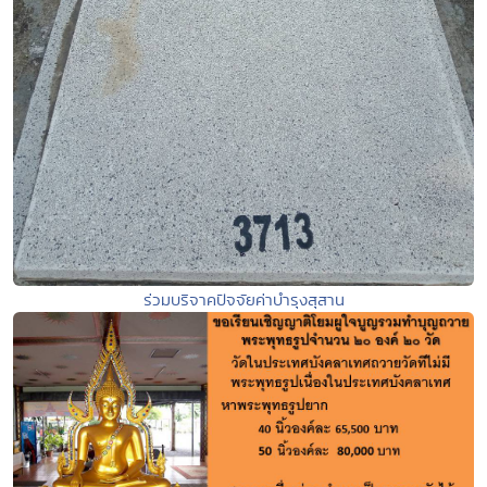
ร่วมบริจาคปัจจัยค่าบำรุงสุสาน