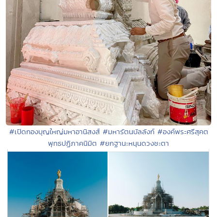
#เปิดกองบุญใหญ่มหาอานิสงส์ #มหารัตนบัลลังก์ #องค์พระศรีสุคต
พุทธปฏิภาคนิมิต #ยกฐานะหนุนดวงชะตา