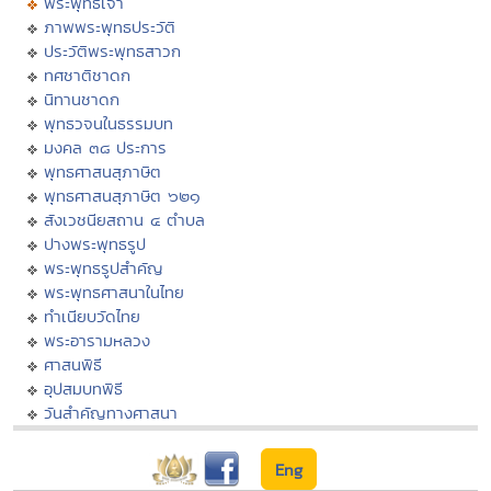
พระพุทธเจ้า
ภาพพระพุทธประวัติ
ประวัติพระพุทธสาวก
ทศชาติชาดก
นิทานชาดก
พุทธวจนในธรรมบท
มงคล ๓๘ ประการ
พุทธศาสนสุภาษิต
พุทธศาสนสุภาษิต ๖๒๑
สังเวชนียสถาน ๔ ตำบล
ปางพระพุทธรูป
พระพุทธรูปสำคัญ
พระพุทธศาสนาในไทย
ทำเนียบวัดไทย
พระอารามหลวง
ศาสนพิธี
อุปสมบทพิธี
วันสำคัญทางศาสนา
Eng