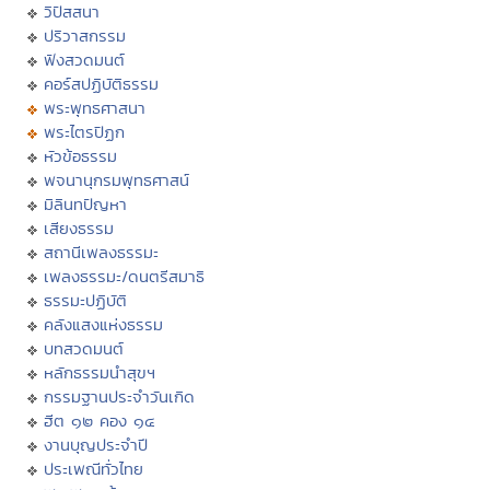
วิปัสสนา
ปริวาสกรรม
ฟังสวดมนต์
คอร์สปฏิบัติธรรม
พระพุทธศาสนา
พระไตรปิฏก
หัวข้อธรรม
พจนานุกรมพุทธศาสน์
มิลินทปัญหา
เสียงธรรม
สถานีเพลงธรรมะ
เพลงธรรมะ/ดนตรีสมาธิ
ธรรมะปฏิบัติ
คลังแสงแห่งธรรม
บทสวดมนต์
หลักธรรมนำสุขฯ
กรรมฐานประจำวันเกิด
ฮีต ๑๒ คอง ๑๔
งานบุญประจำปี
ประเพณีทั่วไทย