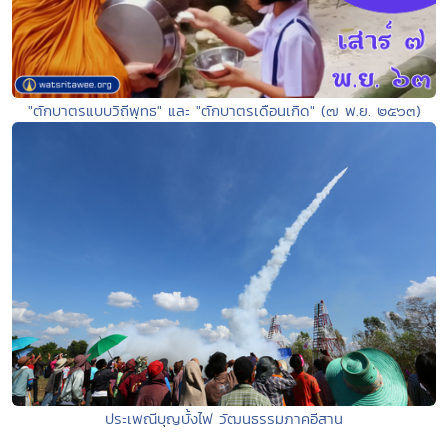
"ตักบาตรแบบวิถีพุทธ" และ "ตักบาตรเดือนเกิด" (๗ พ.ย. ๒๕๖๓)
ประเพณีบุญบั้งไฟ วัฒนธรรมภาคอีสาน