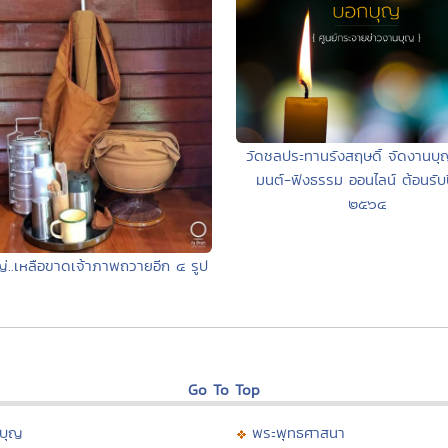
วัดชลประทานรังสฤษดิ์ จัดงานบ
มนต์-ฟังธรรม ออนไลน์ ต้อนรับป
๒๕๖๔
่..เหลือขาดเจ้าภาพถวายอีก ๔ รูป
Go To Top
บุญ
พระพุทธศาสนา