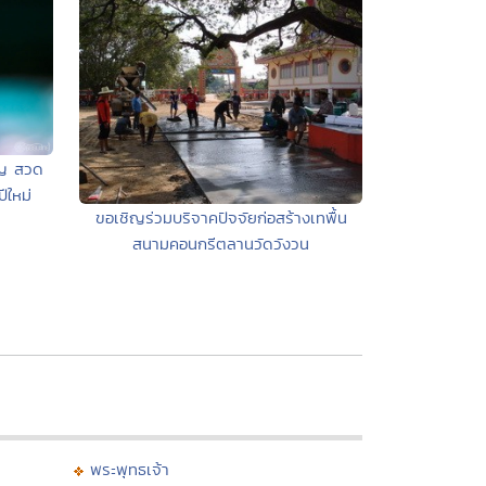
ุญ สวด
ีใหม่
ขอเชิญร่วมบริจาคปัจจัยก่อสร้างเทพื้น
สนามคอนกรีตลานวัดวังวน
พระพุทธเจ้า