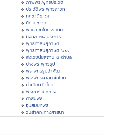
ภาพพระพุทธประวัติ
ประวัติพระพุทธสาวก
ทศชาติชาดก
นิทานชาดก
พุทธวจนในธรรมบท
มงคล ๓๘ ประการ
พุทธศาสนสุภาษิต
พุทธศาสนสุภาษิต ๖๒๑
สังเวชนียสถาน ๔ ตำบล
ปางพระพุทธรูป
พระพุทธรูปสำคัญ
พระพุทธศาสนาในไทย
ทำเนียบวัดไทย
พระอารามหลวง
ศาสนพิธี
อุปสมบทพิธี
วันสำคัญทางศาสนา