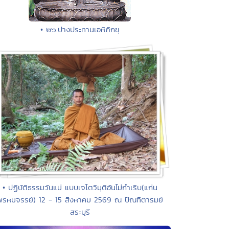
• ๒๖.ปางประทานเอหิภิกขุ
• ปฏิบัติธรรมวันแม่ แบบเจโตวิมุติอันไม่กำเริบ(แก่น
พรหมจรรย์) 12 - 15 สิงหาคม 2569 ณ ปัณฑิตารมย์
สระบุรี