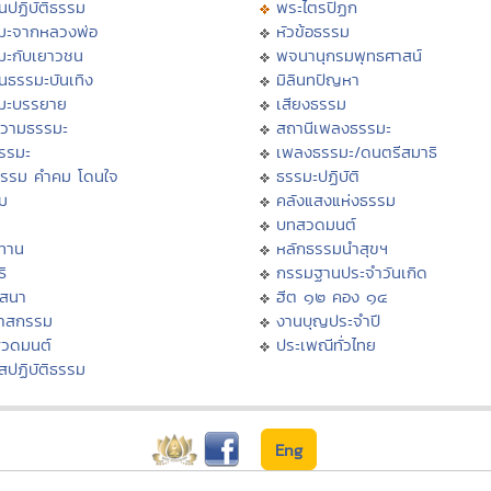
นปฏิบัติธรรม
พระไตรปิฏก
มะจากหลวงพ่อ
หัวข้อธรรม
มะกับเยาวชน
พจนานุกรมพุทธศาสน์
นธรรมะบันเทิง
มิลินทปัญหา
มะบรรยาย
เสียงธรรม
วามธรรมะ
สถานีเพลงธรรมะ
ธรรมะ
เพลงธรรมะ/ดนตรีสมาธิ
ธรรม คำคม โดนใจ
ธรรมะปฏิบัติ
ม
คลังแสงแห่งธรรม
บทสวดมนต์
ทาน
หลักธรรมนำสุขฯ
ิ
กรรมฐานประจำวันเกิด
สสนา
ฮีต ๑๒ คอง ๑๔
วาสกรรม
งานบุญประจำปี
สวดมนต์
ประเพณีทั่วไทย
สปฏิบัติธรรม
Eng