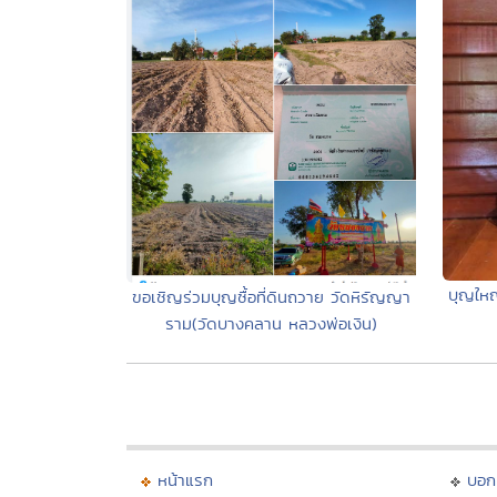
บุญใหญ
ขอเชิญร่วมบุญซื้อที่ดินถวาย วัดหิรัญญา
ราม(วัดบางคลาน หลวงพ่อเงิน)
หน้าแรก
บอก