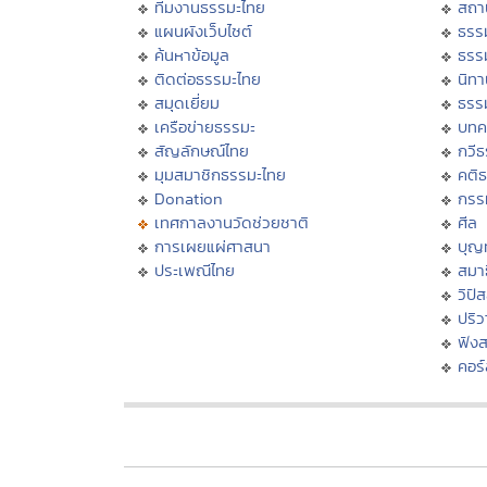
ทีมงานธรรมะไทย
สถา
แผนผังเว็บไซต์
ธรร
ค้นหาข้อมูล
ธรร
ติดต่อธรรมะไทย
นิทา
สมุดเยี่ยม
ธรร
เครือข่ายธรรมะ
บทค
สัญลักษณ์ไทย
กวี
มุมสมาชิกธรรมะไทย
คติ
Donation
กรร
เทศกาลงานวัดช่วยชาติ
ศีล
การเผยแผ่ศาสนา
บุญ
ประเพณีไทย
สมาธ
วิปั
ปริ
ฟัง
คอร์