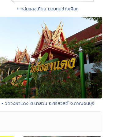
• กลุ่มแสงเทียน มอบทุนช้างเผือก
• วัดวังผาแดง ต.นาสวน อ.ศรีสวัสดิ์ จ.กาญจนบุรี