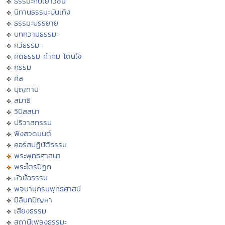
ธรรมะกับเยาวชน
นิทานธรรมะบันเทิง
ธรรมะบรรยาย
บทความธรรมะ
กวีธรรมะ
คติธรรม คำคม โดนใจ
กรรม
ศีล
บุญทาน
สมาธิ
วิปัสสนา
ปริวาสกรรม
ฟังสวดมนต์
คอร์สปฏิบัติธรรม
พระพุทธศาสนา
พระไตรปิฏก
หัวข้อธรรม
พจนานุกรมพุทธศาสน์
มิลินทปัญหา
เสียงธรรม
สถานีเพลงธรรมะ