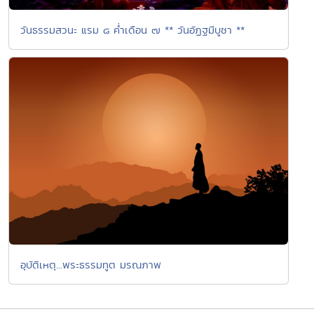
วันธรรมสวนะ แรม ๘ ค่ำเดือน ๗ ** วันอัฏฐมีบูชา **
อุบัติเหตุ...พระธรรมทูต มรณภาพ