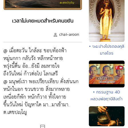
เวลาไม่เคยหมดสำหรับคนขยัน
chai-aroon
• ๖๕.ปางโปรดองคุลิ
@ เมื่อตะวัน ใกล้ละ ขอบท้องฟ้า
มาลโจร
หมู่นกกา กลับรัง หลีกหน้าหาย
พรุ่งนี้ตื่น อ้อ...ยังมี ลมหายใจ
ถึงวันใหม่ ก้าวต่อไป โลกเสรี
@ มนุษย์เรา พอเปรียบเทียบ ดั่งเช่นนก
หนักในอก ขวนขวาย สิ่งมากหลาย
• กรรมฐาน 40
เหนี่อยก็พัก หนักก็วาง ทั้งใจกาย
หลวงพ่อฤาษีลิงดำ
ขึ้นวันใหม่ ปัญหาใด มา...มาเข้ามา.
ต.เตชปญฺโญ