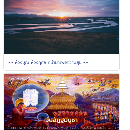
-:- ห้วงบุญ ห้วงกุศล ที่นำมาเพื่อความสุข -:-