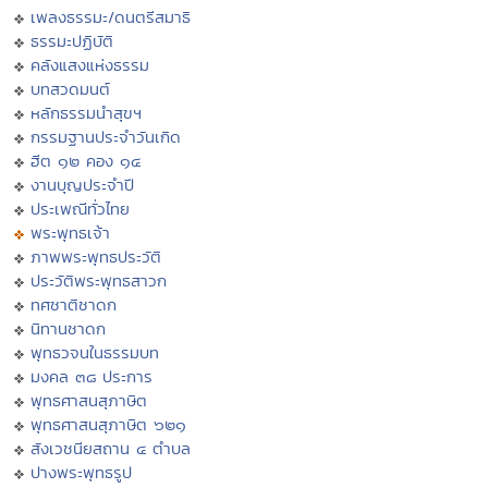
เพลงธรรมะ/ดนตรีสมาธิ
ธรรมะปฏิบัติ
คลังแสงแห่งธรรม
บทสวดมนต์
หลักธรรมนำสุขฯ
กรรมฐานประจำวันเกิด
ฮีต ๑๒ คอง ๑๔
งานบุญประจำปี
ประเพณีทั่วไทย
พระพุทธเจ้า
ภาพพระพุทธประวัติ
ประวัติพระพุทธสาวก
ทศชาติชาดก
นิทานชาดก
พุทธวจนในธรรมบท
มงคล ๓๘ ประการ
พุทธศาสนสุภาษิต
พุทธศาสนสุภาษิต ๖๒๑
สังเวชนียสถาน ๔ ตำบล
ปางพระพุทธรูป