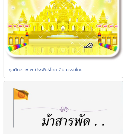
กุสติณราช ๓ ประพันธ์โดย สืบ ธรรมไทย