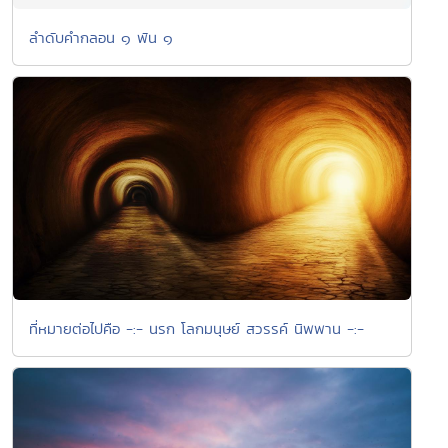
ลำดับคำกลอน ๑ พัน ๑
ที่หมายต่อไปคือ -:- นรก โลกมนุษย์ สวรรค์ นิพพาน -:-