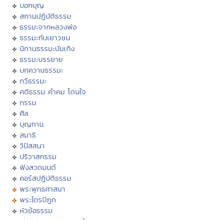
บอกบุญ
สถานปฏิบัติธรรม
ธรรมะจากหลวงพ่อ
ธรรมะกับเยาวชน
นิทานธรรมะบันเทิง
ธรรมะบรรยาย
บทความธรรมะ
กวีธรรมะ
คติธรรม คำคม โดนใจ
กรรม
ศีล
บุญทาน
สมาธิ
วิปัสสนา
ปริวาสกรรม
ฟังสวดมนต์
คอร์สปฏิบัติธรรม
พระพุทธศาสนา
พระไตรปิฏก
หัวข้อธรรม