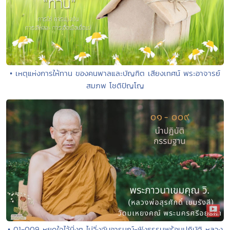
• เหตุแห่งการให้ทาน ของคนพาลและบัญฑิต เสียงเทศน์ พระอาจารย์
สมภพ โชติปัญโญ
• 01-009 หยุดใจไว้นิ่งๆ ไม่วิ่งจับอารมณ์-ฟังธรรมพร้อมปฏิบัติ หลวง