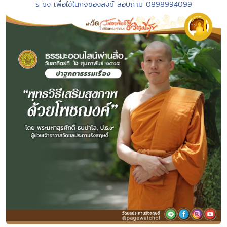
ระฆัง เพื่อใช้ในกิจของสงฆ์ สอบถาม 0898994099