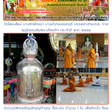
วัดไผ่เหลือง บางรักพัฒนา บางบัวทองนนทบุรี บรรพชาสามเณร ภาค
ฤดูร้อนเฉลิมพระเกียรติฯ ประจำปี พ.ศ. ๒๕๕๕
((ด่วน))#ขอเชิญนักบุญทำบุญ ซื้อระฆัง จำนวน 1 ใบ เพื่อติดตั้ง ทีหอ