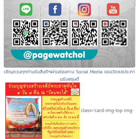
เชิญชวนทุกท่านรับสิ่งดีๆผ่านช่องทาง Social Media ของวัดชลประทา
นรังสฤษดิ์
class='card-img-top img-