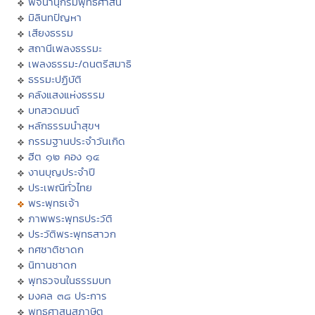
พจนานุกรมพุทธศาสน์
มิลินทปัญหา
เสียงธรรม
สถานีเพลงธรรมะ
เพลงธรรมะ/ดนตรีสมาธิ
ธรรมะปฏิบัติ
คลังแสงแห่งธรรม
บทสวดมนต์
หลักธรรมนำสุขฯ
กรรมฐานประจำวันเกิด
ฮีต ๑๒ คอง ๑๔
งานบุญประจำปี
ประเพณีทั่วไทย
พระพุทธเจ้า
ภาพพระพุทธประวัติ
ประวัติพระพุทธสาวก
ทศชาติชาดก
นิทานชาดก
พุทธวจนในธรรมบท
มงคล ๓๘ ประการ
พุทธศาสนสุภาษิต