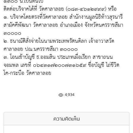
๑๓๐๐ น.เป็นต้นไป
ติดต่อบริจาคได้ที่ วัดศาลาลอย (๐๘๓-๔๖๑๒๙๙๙) หรือ
๑. บริจาคโดยตรงที่วัดศาลาลอย สำนักงานมูลนิธิท้าวสุรนารี
สามัคคีพัฒนา วัดศาลาลอย อำเภอเมือง จังหวัดนครราชสีมา
๓๐๐๐๐
๒. ธนาณัติสั่งจ่ายในนามพระเทพรัตนดิลก เจ้าอาวาสวัด
ศาลาลอย ปณ.นครราชสีมา ๓๐๐๐๐
๓. โอนเข้าบัญชี ธ.ออมสิน ประเภทเผื่อเรียก สาขาถนน
จอมพล เลขที่ ๐๖๔๓๑๗๒๐๐๗๓๑๖๕๙ ชื่อบัญชี ไถ่ชีวิต
โค-กระบือ วัดศาลาลอย
4,934
ความคิดเห็น