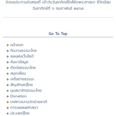
วัดชลประทานรังสฤษดิ์ เข้าวัดวันอาทิตย์ใกล้ชิดพระศาสนา ชีวิตมีสุข
วันอาทิตย์ที่ ๖ กุมภาพันธ์ ๒๕๖๕
Go To Top
หน้าแรก
ทีมงานธรรมะไทย
แผนผังเว็บไซต์
ค้นหาข้อมูล
ติดต่อธรรมะไทย
สมุดเยี่ยม
เครือข่ายธรรมะ
สัญลักษณ์ไทย
มุมสมาชิกธรรมะไทย
Donation
เทศกาลงานวัดช่วยชาติ
การเผยแผ่ศาสนา
ประเพณีไทย