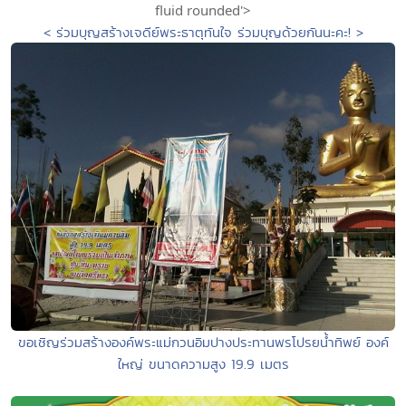
fluid rounded'>
< ร่วมบุญสร้างเจดีย์พระธาตุทันใจ ร่วมบุญด้วยกันนะคะ! >
ขอเชิญร่วมสร้างองค์พระแม่กวนอิมปางประทานพรโปรยน้ำทิพย์ องค์
ใหญ่ ขนาดความสูง 19.9 เมตร