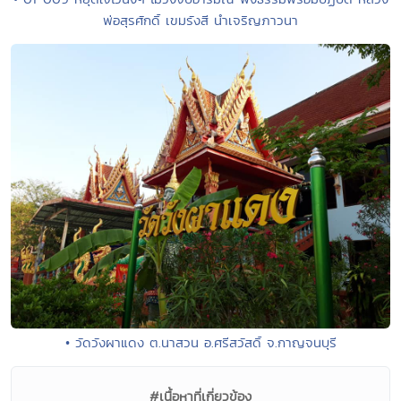
พ่อสุรศักดิ์ เขมรังสี นำเจริญภาวนา
• วัดวังผาแดง ต.นาสวน อ.ศรีสวัสดิ์ จ.กาญจนบุรี
#เนื้อหาที่เกี่ยวข้อง