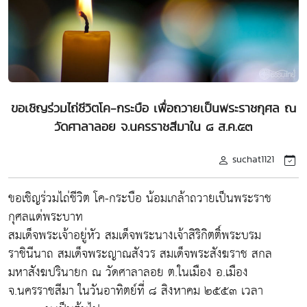
ขอเชิญร่วมไถ่ชีวิตโค-กระบือ เพื่อถวายเป็นพระราชกุศล ณ
วัดศาลาลอย จ.นครราชสีมาใน ๘ ส.ค.๕๓
suchat1121
ขอเชิญร่วมไถ่ชีวิต โค-กระบือ น้อมเกล้าถวายเป็นพระราช
กุศลแด่พระบาท
สมเด็จพระเจ้าอยู่หัว สมเด็จพระนางเจ้าสิริกิตติ์พระบรม
ราชินีนาถ สมเด็จพระญาณสังวร สมเด็จพระสังฆราช สกล
มหาสังฆปรินายก ณ วัดศาลาลอย ต.ในเมือง อ.เมือง
จ.นครราชสีมา ในวันอาทิตย์ที่ ๘ สิงหาคม ๒๕๕๓ เวลา