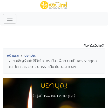
ค้นหาในเว็บไซต์ :
หน้าแรก
บอกบุญ
ขอเชิญร่วมไถ่ชีวิตโค-กระบือ เพื่อถวายเป็นพระราชกุศล
ณ วัดศาลาลอย จ.นครราชสีมาใน ๘ ส.ค.๕๓