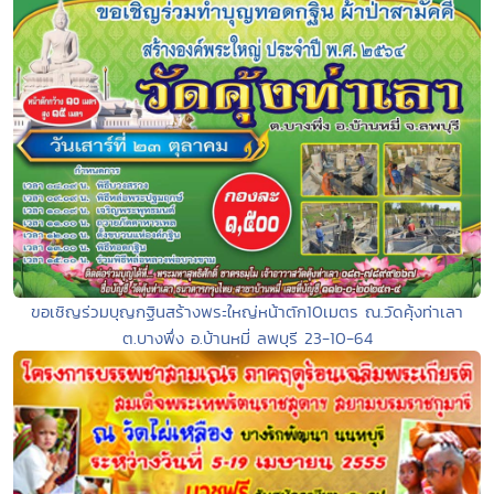
ขอเชิญร่วมบุญกฐินสร้างพระใหญ่หน้าตัก10เมตร ณ.วัดคุ้งท่าเลา
ต.บางพึ่ง อ.บ้านหมี่ ลพบุรี 23-10-64