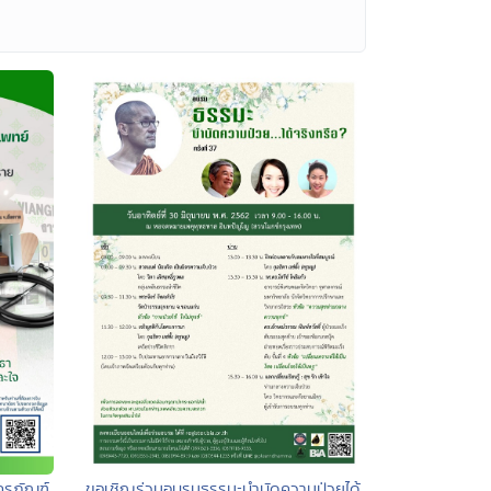
ขอเชิญร่วมอบรมธรรมะบำบัดความป่วยได้
รุภัณฑ์