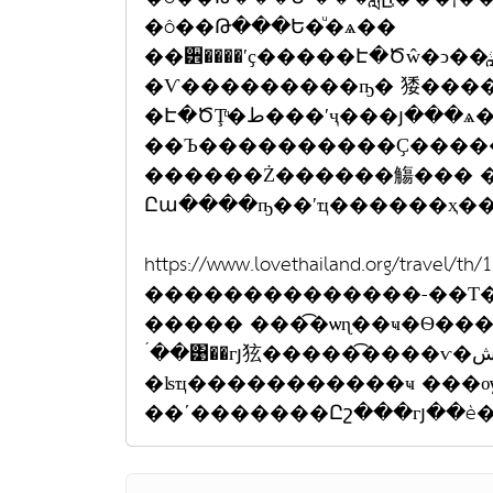
�ô��Թ���Ե�ͧ�ѧ��
��੾����ʹҫ�����Է�Ծŵ�ͻ�
�Ѵ���������ҧ� 㹻������
�Է�ԾŢͧ�ط���ʹҷ���յ���ѧ����
��Ъ����������Ҫ���������
������Ż������觴��� 
Ըա����ҧ��ʹҵ������ҳ�
https://www.lovethailand.org/travel/th/17-��ا෾��ҹ�
��������������-��Т�����ʹ���
����� ���͡�ѡɳ��ҹ�Ѳ��
´��͹��гյ㹡�����͡����ѵ�شԺ �Ըա�÷� ���ԶվԶѹ
�ʪҵ�����������ҹ ���ѹ��§�� �ٻ
��ʹ�������Ըշ���гյ��