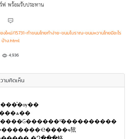
สิร์ฟ พร้อมรับประทาน
-เชียงใหม่/15731-ทำขนมไทยทำง่าย-ขนมโบราณ-ขนมหวานไทยมีอะไร
บ้าง.html
4,936
วามคิดเห็น
����ѧ��
ҡ����Ǵ������¹͡����������
ҡ��������Ҽ����ҹ㹡
������� �Զ���觡