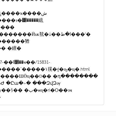
�ླ����ҡ����ش
�з�͹�����繶֧
��Ӥѭ㹡�ú��ا�ط���ʹ�
������㹾
�� �繵�
�/15831-
��١㨪�ǵ�ҧ�ҵ�.html
�����ШӪҵ��¤�� �դ��������
�ѡɳ�ǹ�Ѻ��зҹ
è�