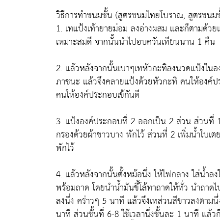
วิธีการทำขนมชั้น (สูตรขนมไทยโบราณ, สูตรขนมชั
1. เทแป้งเท้ายายม่อม ลงอ่างผสม และก็ตามด้วยแป้
เหมาะสมดี จากนั้นนำไปอบควันเทียนนาน 1 คืน
2. แล้วหลังจากนั้นเบาๆเทหัวกะทิลงนวดแป้งในอง
ภาชนะ แล้วจึงคลายแป้งด้วยหัวกะทิ คนให้องค์ประก
คนให้องค์ประกอบเข้กันดี
3. แป้งองค์ประกอบที่ 2 ออกเป็น 2 ส่วน ส่วนที่
กรองด้วยผ้าขาวบาง พักไว้ ส่วนที่ 2 เพิ่มน้ำใ
พักไว้
4. แล้วหลังจากนั้นตั้งหม้อนึ่ง ให้ไฟกลาง ใส่น้ำ
พร้อมถาด โดยนำน้ำมันขี้โล้ทาถาดให้ทั่ว นำถาดไป
ลงนึ่ง คร่าวๆ 5 นาที แล้วจึงเทส่วนสีขาวลงตามนึ่งอ
นาที ส่วนชั้นที่ 6-8 ใช้เวลานึ่งชั้นละ 1 นาที แล้ว