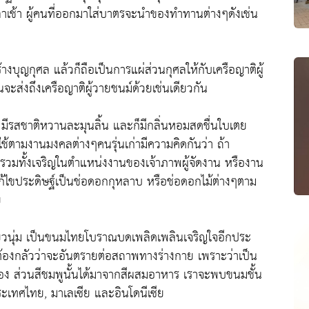
ลาเช้า ผู้คนที่ออกมาใส่บาตรจะนำของทำทานต่างๆดังเช่น
งบุญกุศล แล้วก็ถือเป็นการแผ่ส่วนกุศลให้กับเครือญาติผู้
จะส่งถึงเครือญาติผู้วายชนม์ด้วยเช่นเดียวกัน
รสชาติหวานละมุนลิ้น และก็มีกลิ่นหอมสดชื่นใบเตย
้ตามงานมงคลต่างๆคนรุ่นเก่ามีความคิดกันว่า ถ้า
้น รวมทั้งเจริญในตำแหน่งงานของเจ้าภาพผู้จัดงาน หรืองาน
งแก้ไขประดิษฐ์เป็นช่อดอกกุหลาบ หรือช่อดอกไม้ต่างๆตาม
ย
ียวนุ่ม เป็นขนมไทยโบราณบดเพลิดเพลินเจริญใจอีกประ
่ต้องกลัวว่าจะอันตรายต่อสถาพทางร่างกาย เพราะว่าเป็น
่นเอง ส่วนสีชมพูนั้นได้มาจากสีผสมอาหาร เราจะพบขนมชั้น
ระเทศไทย, มาเลเซีย และอินโดนีเซีย