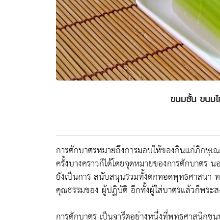
ขนมชั้น ขนมไ
การตักบาตรหมายถึงการมอบให้ของกินแก่ภิกษุเณร
ครั้งบางคราวก็ได้โดยจุดหมายของการตักบาตร นอก
ยังเป็นการ สนับสนุนรวมทั้งตกทอดพุทธศาสนา ทา
คุณธรรมของ ผู้ปฏิบัติ อีกทั้งผู้ใส่บาตรแล้วก็พระส
การตักบาตร เป็นจารีตอย่างหนึ่งที่พุทธศาสนิกช