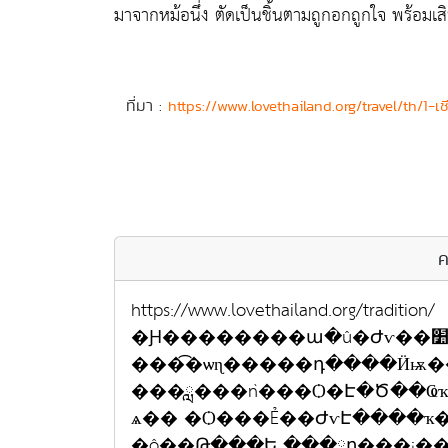
มาจากหม้อนึ่ง ตัดเป็นชิ้นตามถูกอกถูกใจ พร้อมเ
ที่มา :
https://www.lovethailand.org/travel/th/1
ค
https://www.lovethailand.org/tradition/
�Ԩ��������ա�û�Ժѵ��׺���ͧ�ѹ��
���͡�ѡɳ�����դ����Ӥѭ
���ླ���ǹ���Ѻ�Է�Ծ��Ҩ
ѧ�� �Ѻ���Ẻ��ԺѵԷ����
�ô��Թ���Ե ���ླը֧���¡