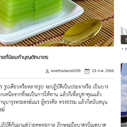
• 
ทยที่นิยมทำบุญตักบาตร
lovethailand2019
23 ก.พ. 2566
 รูปเดียวหรือหลายรูป จะปฏิบัติเป็นประจาหรือ เป็นบาง
เหนือจากที่จะเป็นการให้ทาน แล้วก็เพื่อบูชาคุณแล้ว
นุบารุงพระสงฆ์เณร ผู้ทรงศีล ทรงธรรม แล้วก็สนับสนุน
งฆ์
นปฏิบัติกันมาแต่ว่ายุคพุทธกาล ภิกษุจะถือบาตรบิณฑบาต