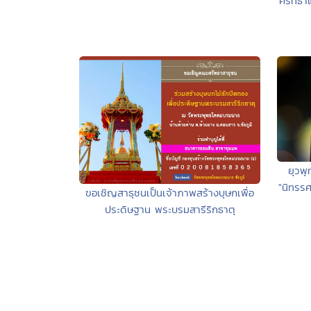
ศรัทธาแ
ยุวพ
"นิทรร
ขอเชิญสาธุชนเป็นเจ้าภาพสร้างบุษกเพื่อ
ประดิษฐาน พระบรมสารีริกธาตุ