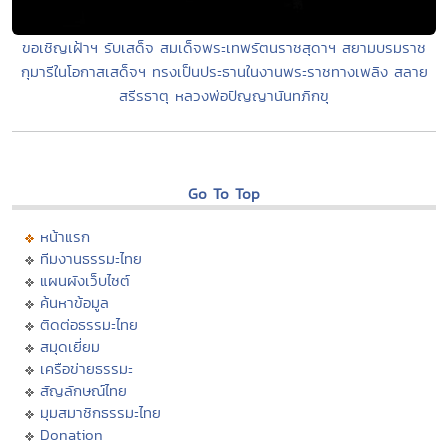
ขอเชิญเฝ้าฯ รับเสด็จ สมเด็จพระเทพรัตนราชสุดาฯ สยามบรมราช
กุมารีในโอกาสเสด็จฯ ทรงเป็นประธานในงานพระราชทางเพลิง สลาย
สรีรธาตุ หลวงพ่อปัญญานันทภิกขุ
Go To Top
หน้าแรก
ทีมงานธรรมะไทย
แผนผังเว็บไซต์
ค้นหาข้อมูล
ติดต่อธรรมะไทย
สมุดเยี่ยม
เครือข่ายธรรมะ
สัญลักษณ์ไทย
มุมสมาชิกธรรมะไทย
Donation