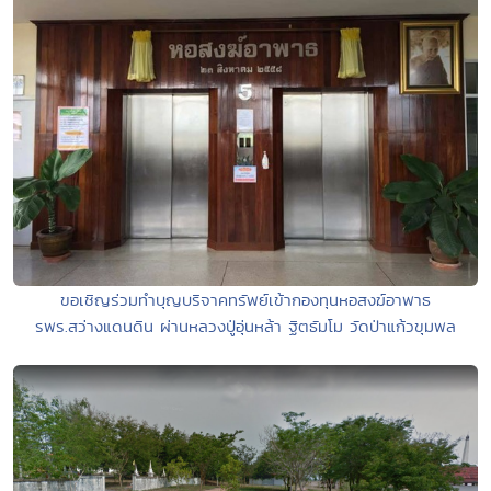
ขอเชิญร่วมทำบุญบริจาคทรัพย์เข้ากองทุนหอสงฆ์อาพาธ
รพร.สว่างแดนดิน ผ่านหลวงปู่อุ่นหล้า ฐิตธัมโม วัดป่าแก้วขุมพล