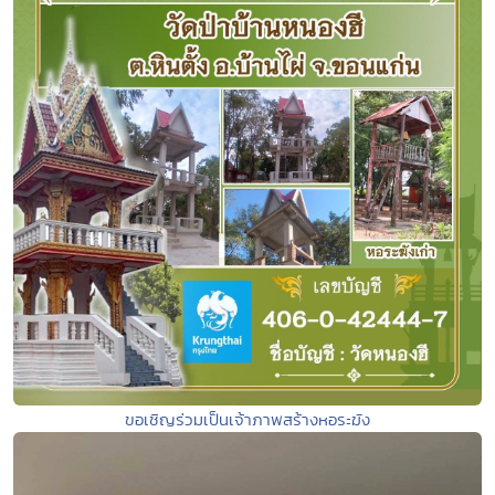
ขอเชิญร่วมเป็นเจ้าภาพสร้างหอระฆัง