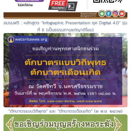
อบรมฟรี : หลักสูตร “Infographic Presentation ยุค Digital 4.0” รุ่น
ที่ 6 (เป็นธรรมทานแก่ญาติโยม)
"ตักบาตรแบบวิถีพุทธ" และ "ตักบาตรเดือนเกิด" (๒ พ.ย. ๒๕๖๒)