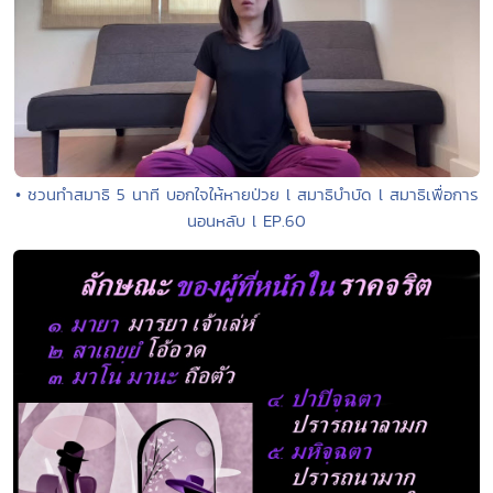
• ชวนทำสมาธิ 5 นาที บอกใจให้หายป่วย l สมาธิบำบัด l สมาธิเพื่อการ
นอนหลับ l EP.60