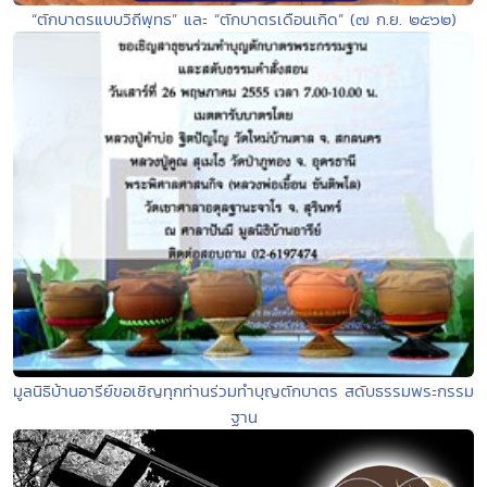
“ตักบาตรแบบวิถีพุทธ” และ “ตักบาตรเดือนเกิด” (๗ ก.ย. ๒๕๖๒)
มูลนิธิบ้านอารีย์ขอเชิญทุกท่านร่วมทำบุญตักบาตร สดับธรรมพระกรรม
ฐาน