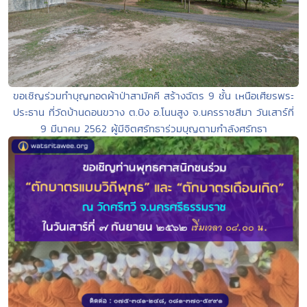
ขอเชิญร่วมทำบุญทอดผ้าป่าสามัคคี สร้างฉัตร 9 ชั้น เหนือเศียรพระ
ประธาน ที่วัดบ้านดอนขวาง ต.บิง อ.โนนสูง จ.นครราชสีมา วันเสาร์ที่
9 มีนาคม 2562 ผู้มีจิตศรัทธาร่วมบุญตามกำลังศรัทธา