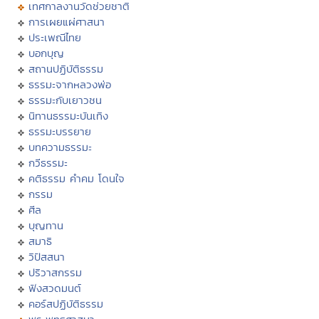
เทศกาลงานวัดช่วยชาติ
การเผยแผ่ศาสนา
ประเพณีไทย
บอกบุญ
สถานปฏิบัติธรรม
ธรรมะจากหลวงพ่อ
ธรรมะกับเยาวชน
นิทานธรรมะบันเทิง
ธรรมะบรรยาย
บทความธรรมะ
กวีธรรมะ
คติธรรม คำคม โดนใจ
กรรม
ศีล
บุญทาน
สมาธิ
วิปัสสนา
ปริวาสกรรม
ฟังสวดมนต์
คอร์สปฏิบัติธรรม