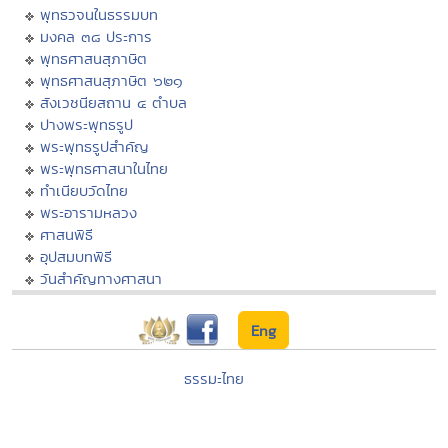
พุทธวจนในธรรมบท
มงคล ๓๘ ประการ
พุทธศาสนสุภาษิต
พุทธศาสนสุภาษิต ๖๒๑
สังเวชนียสถาน ๔ ตำบล
ปางพระพุทธรูป
พระพุทธรูปสำคัญ
พระพุทธศาสนาในไทย
ทำเนียบวัดไทย
พระอารามหลวง
ศาสนพิธี
อุปสมบทพิธี
วันสำคัญทางศาสนา
Eng
ธรรมะไทย