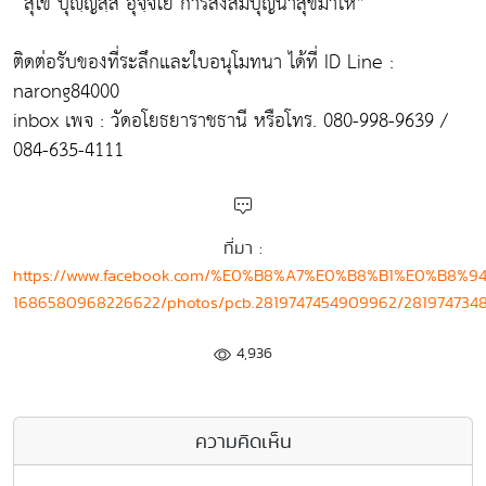
“สุโข ปุญฺญสฺส อุจฺจโย การสั่งสมบุญนำสุขมาให้”
ติดต่อรับของที่ระลึกและใบอนุโมทนา ได้ที่ ID Line :
narong84000
inbox เพจ : วัดอโยธยาราชธานี หรือโทร. 080-998-9639 /
084-635-4111
ที่มา :
https://www.facebook.com/%E0%B8%A7%E0%B8%B1%E0%
1686580968226622/photos/pcb.2819747454909962/281974734
4,936
ความคิดเห็น