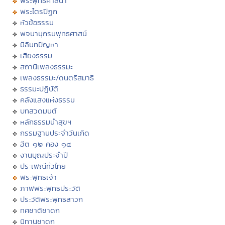
พระพุทธศาสนา
พระไตรปิฏก
หัวข้อธรรม
พจนานุกรมพุทธศาสน์
มิลินทปัญหา
เสียงธรรม
สถานีเพลงธรรมะ
เพลงธรรมะ/ดนตรีสมาธิ
ธรรมะปฏิบัติ
คลังแสงแห่งธรรม
บทสวดมนต์
หลักธรรมนำสุขฯ
กรรมฐานประจำวันเกิด
ฮีต ๑๒ คอง ๑๔
งานบุญประจำปี
ประเพณีทั่วไทย
พระพุทธเจ้า
ภาพพระพุทธประวัติ
ประวัติพระพุทธสาวก
ทศชาติชาดก
นิทานชาดก