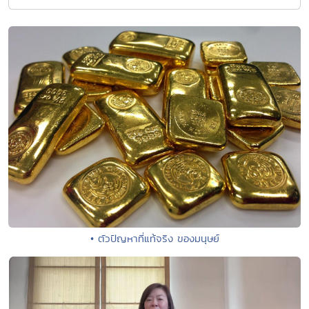
• ตัวปัญหาที่แท้จริง ของมนุษย์