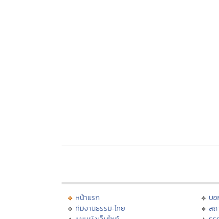
หน้าแรก
บอ
ทีมงานธรรมะไทย
สถา
แผนผังเว็บไซต์
ธร