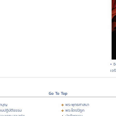
• จ
เจร
Go To Top
กบุญ
พระพุทธศาสนา
นปฏิบัติธรรม
พระไตรปิฏก
รมะจากหลวงพ่อ
หัวข้อธรรม