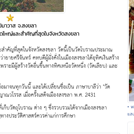
ฌิมาวาส จ.สงขลา
ัดใหญ่และสำคัญที่สุดในจังหวัดสงขลา
ะสำคัญที่สุดในจังหวัดสงขลา วัดนี้เป็นวัดโบราณประมาณ
่ายายศรีจันทร์ คหบดีผู้มั่งคั่งในเมืองสงขลาได้อุทิศเงินสร้าง
พราะมีผู้สร้างวัดอื่นขึ้นทางทิศเหนือวัดหนึ่ง (วัดเลียบ) และ
อมาจนทุกวันนี้ และได้เปลี่ยนชื่อเป็น ภาษาบาลีว่า "วัด
ญาณวโรรส เมื่อครั้งเสด็จเมืองสงขลา พ.ศ. 2431
นที่เก็บวัตถุโบราณ ต่าง ๆ ซึ่งรวบรวมได้จากเมืองสงขลา
• พ
แสง
ญทางประวัติศาสตร์ควรค่าแก่การศึกษา