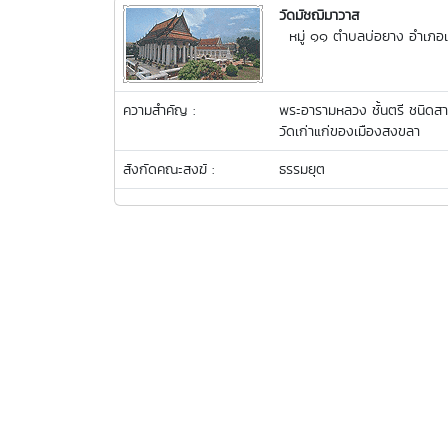
วัดมัชฌิมาวาส
หมู่ ๑๑ ตำบลบ่อยาง อำเภอเ
ความสำคัญ :
พระอารามหลวง ชั้นตรี ชนิดส
วัดเก่าแก่ของเมืองสงขลา
สังกัดคณะสงฆ์ :
ธรรมยุต