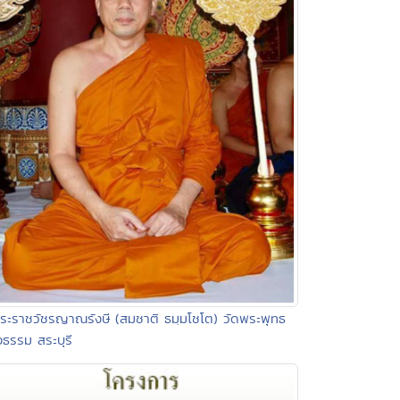
ระราชวัชรญาณรังษี (สมชาติ ธมฺมโชโต) วัดพระพุทธ
ธรรม สระบุรี