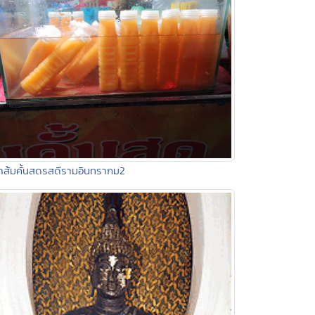
้ำส้มคั้นสดรสดีรามอินทรากม2