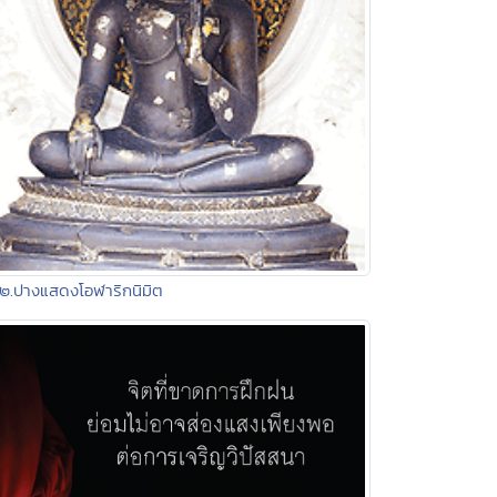
๒.ปางแสดงโอฬาริกนิมิต