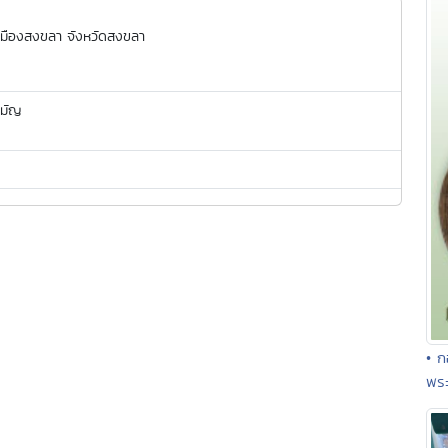
มืองสงขลา จังหวัดสงขลา
ามัญ
• ก
พร