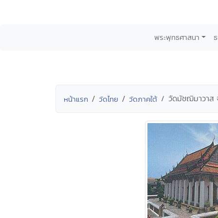
พระพุทธศาสนา
ธ
วัดมัชฌิมาวาส
หน้าแรก
วัดไทย
วัดภาคใต้