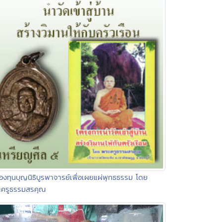
องทุนบุญนิธิบูรพาจารย์เพื่อเผยแผ่พุทธธรรม โดย
ะครูธรรมสรคุณ