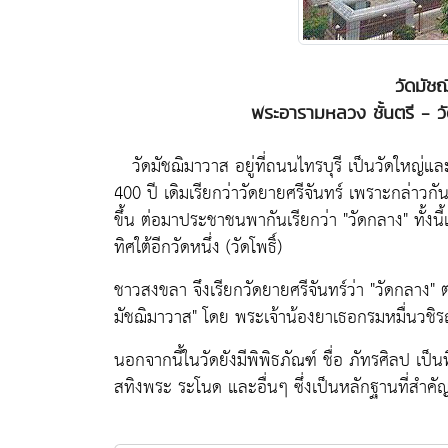
วัดมัช
พระอารามหลวง ชั้นตรี - ว
วัดมัชฌิมาวาส อยู่ที่ถนนไทรบุรี เป็นวัดใหญ่แล
400 ปี เดิมเรียกว่าวัดยายศรีจันทร์ เพราะกล่าวกันว
ขึ้น ต่อมาประชาชนพากันเรียกว่า "วัดกลาง" ทั้งนี้เ
ทิศใต้อีกวัดหนึ่ง (วัดโพธิ์)
ชาวสงขลา จึงเรียกวัดยายศรีจันทร์ว่า "วัดกลาง" ต่
มัชฌิมาวาส" โดย พระเจ้าน้องยาเธอกรมหมื่นวชิร
นอกจากนี้ในวัดยังมีพิพิธภัณฑ์ ชื่อ ภัทรศิลป เป็
สทิงพระ ระโนด และอื่นๆ ซึ่งเป็นหลักฐานที่สำคั