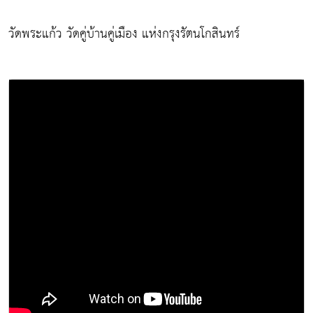
วัดพระแก้ว วัดคู่บ้านคู่เมือง แห่งกรุงรัตนโกสินทร์