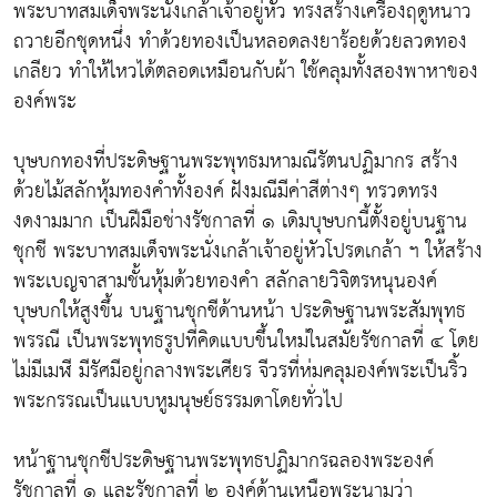
พระบาทสมเด็จพระนั่งเกล้าเจ้าอยู่หัว ทรงสร้างเครื่องฤดูหนาว
ถวายอีกชุดหนึ่ง ทำด้วยทองเป็นหลอดลงยาร้อยด้วยลวดทอง
เกลียว ทำให้ไหวได้ตลอดเหมือนกับผ้า ใช้คลุมทั้งสองพาหาของ
องค์พระ
บุษบกทองที่ประดิษฐานพระพุทธมหามณีรัตนปฏิมากร สร้าง
ด้วยไม้สลักหุ้มทองคำทั้งองค์ ฝังมณีมีค่าสีต่างๆ ทรวดทรง
งดงามมาก เป็นฝีมือช่างรัชกาลที่ ๑ เดิมบุษบกนี้ตั้งอยู่บนฐาน
ชุกชี พระบาทสมเด็จพระนั่งเกล้าเจ้าอยู่หัวโปรดเกล้า ฯ ให้สร้าง
พระเบญจาสามชั้นหุ้มด้วยทองคำ สลักลายวิจิตรหนุนองค์
บุษบกให้สูงขึ้น บนฐานชุกชีด้านหน้า ประดิษฐานพระสัมพุทธ
พรรณี เป็นพระพุทธรูปที่คิดแบบขึ้นใหม่ในสมัยรัชกาลที่ ๔ โดย
ไม่มีเมฬี มีรัศมีอยู่กลางพระเศียร จีวรที่ห่มคลุมองค์พระเป็นริ้ว
พระกรรณเป็นแบบหูมนุษย์ธรรมดาโดยทั่วไป
หน้าฐานชุกชีประดิษฐานพระพุทธปฏิมากรฉลองพระองค์
รัชกาลที่ ๑ และรัชกาลที่ ๒ องค์ด้านเหนือพระนามว่า