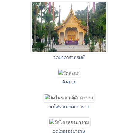
วัดป่าดาราภิรมย์
วัดสะแก
วัดไพรสณฑ์ศักดาราม
วัดไตรธรรมาราม