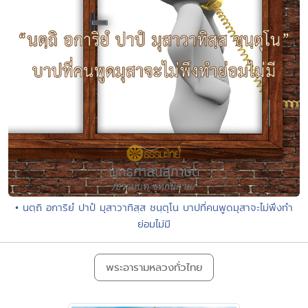
• นตฺถิ อการิยํ ปาปํ มุสาวาทิสฺส ชนฺตุโน บาปที่คนพูดมุสาจะไม่พึงทำ
ย่อมไม่มี
พระอารามหลวงทั่วไทย