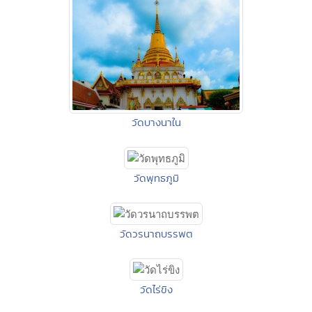
วัดบางนาใน
วัดพุทธภูมิ
วัดวรนาถบรรพต
วัดไร่ขิง