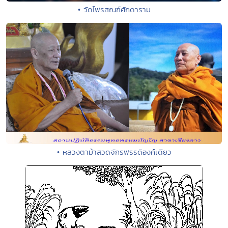
• วัดไพรสณฑ์ศักดาราม
• หลวงตาม้าสวดจักรพรรดิองค์เดียว