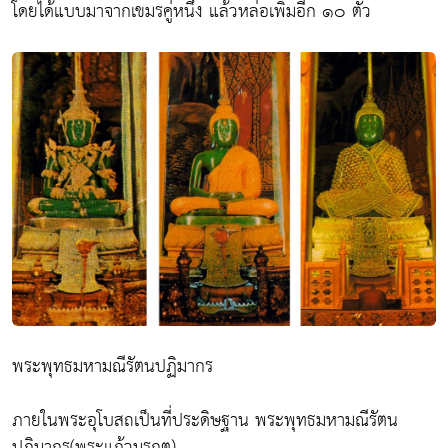
โดยได้แบบมาจากเขมรคู่หนึ่ง แล้วหล่อเพิ่มอีก ๑๐ ตัว
พระพุทธมหามณีรัตนปฏิมากร
ภายในพระอุโบสถเป็นที่ประดิษฐาน พระพุทธมหามณีรัตน
ปฏิมากร(พระแก้วมรกต)