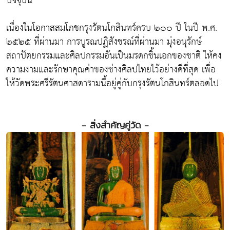
ปัจจุบัน
เนื่องในโอกาสสมโภชกรุงรัตนโกสินทร์ครบ ๒๐๐ ปี ในปี พ.ศ.
๒๕๒๕ ที่ผ่านมา การบูรณปฏิสังขรณ์ที่ผ่านมา มุ่งอนุรักษ์
สถาปัตยกรรมและศิลปกรรมอันเป็นมรดกชิ้นเอกของชาติ ให้คง
ความงามและรักษาคุณค่าของช่างศิลปไทยไว้อย่างดีที่สุด เพื่อ
ให้วัดพระศรีรัตนศาสดารามนี้อยู่คู่กับกรุงรัตนโกสินทร์ตลอดไป
- สิ่งสำคัญคู่วัด -