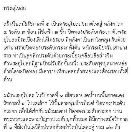
พระอุโบสถ
สร้างในสมัยรัชกาลที่ ๑ เป็นพระอุโบสถขนาดใหญ่ หลังคาลด
๔ ระดับ ๓ ซ้อน มีช่อฟ้า ๓ ชั้น ปิดทองประดับกระจก ตัวพระ
อุโบสถมีระเบียงเดินได้โดยรอบ มีหลังคาเป็นพาไลคลุม รับด้วย
เสานางรายปิดทองประดับกระจกทั้งต้น พนักระเบียงรับเสานาง
ราย ทำเป็นลูกฟักประดับด้วยกระเบื้องเคลือบสีอย่างจีน
ตัวพระอุโบสถมีฐานปัทม์รับอีกชั้นหนึ่ง ประดับครุฑยุดนาคหล่อ
ด้วยโลหะปิดทอง มีเสารายเทียนหล่อด้วยทองแดงล้อมรอบทั้งสี่
ด้าน
ผนังพระอุโบสถ ในรัชกาลที่ ๑ เขียนลายรดน้ำบนพื้นชาดแดง
รัชกาลที่ ๓ โปรดเล้าฯ ให้ปั้นลายพุ่มข้าวบิณฑ์ ปิดทองประดับ
กระจก เพื่อให้เข้ากับผนังมณฑป ปิดทองประดับกระจก บาน
พระทวารและพระบัญชรประดับมุกทั้งหมด ฝีมือช่างสมัยรัชกาล
ที่ ๑ ที่เชิงบันไดมีสิงห์หล่อด้วยสำริดบันไดละคู่ รวม ๑๒ ตัว