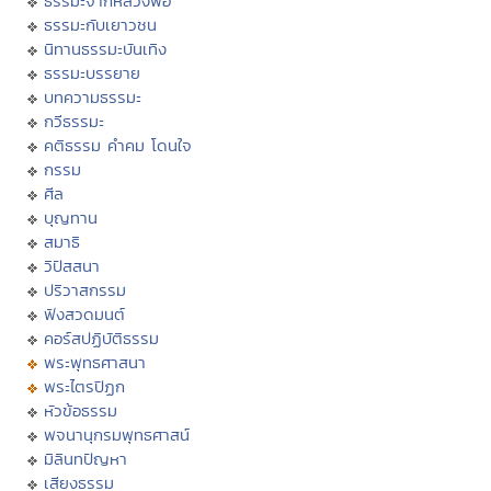
ธรรมะจากหลวงพ่อ
ธรรมะกับเยาวชน
นิทานธรรมะบันเทิง
ธรรมะบรรยาย
บทความธรรมะ
กวีธรรมะ
คติธรรม คำคม โดนใจ
กรรม
ศีล
บุญทาน
สมาธิ
วิปัสสนา
ปริวาสกรรม
ฟังสวดมนต์
คอร์สปฏิบัติธรรม
พระพุทธศาสนา
พระไตรปิฏก
หัวข้อธรรม
พจนานุกรมพุทธศาสน์
มิลินทปัญหา
เสียงธรรม