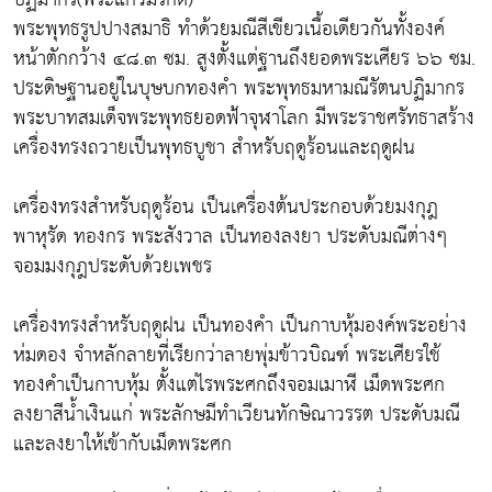
พระพุทธรูปปางสมาธิ ทำด้วยมณีสีเขียวเนื้อเดียวกันทั้งองค์
หน้าตักกว้าง ๔๘.๓ ซม. สูงตั้งแต่ฐานถึงยอดพระเศียร ๖๖ ซม.
ประดิษฐานอยู่ในบุษบกทองคำ พระพุทธมหามณีรัตนปฏิมากร
พระบาทสมเด็จพระพุทธยอดฟ้าจุฬาโลก มีพระราชศรัทธาสร้าง
เครื่องทรงถวายเป็นพุทธบูชา สำหรับฤดูร้อนและฤดูฝน
เครื่องทรงสำหรับฤดูร้อน เป็นเครื่องต้นประกอบด้วยมงกุฎ
พาหุรัด ทองกร พระสังวาล เป็นทองลงยา ประดับมณีต่างๆ
จอมมงกุฎประดับด้วยเพชร
เครื่องทรงสำหรับฤดูฝน เป็นทองคำ เป็นกาบหุ้มองค์พระอย่าง
ห่มดอง จำหลักลายที่เรียกว่าลายพุ่มข้าวบิณฑ์ พระเศียรใช้
ทองคำเป็นกาบหุ้ม ตั้งแต่ไรพระศกถึงจอมเมาฬี เม็ดพระศก
ลงยาสีน้ำเงินแก่ พระลักษมีทำเวียนทักษิณาวรรต ประดับมณี
และลงยาให้เข้ากับเม็ดพระศก