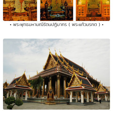
• พระพุทธมหามณีรัตนปฏิมากร ( พระแก้วมรกต ) •