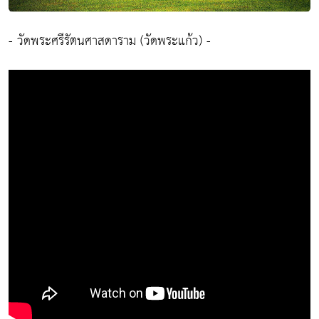
- วัดพระศรีรัตนศาสดาราม (วัดพระแก้ว) -