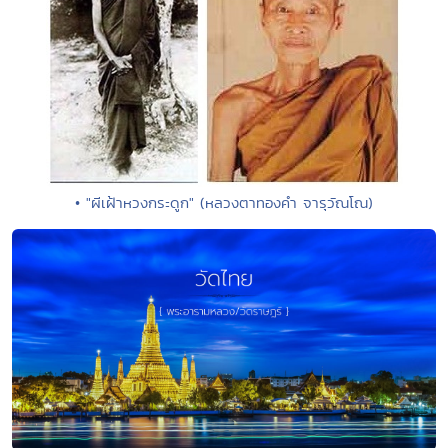
• "ผีเฝ้าหวงกระดูก" (หลวงตาทองคำ จารุวัณโณ)