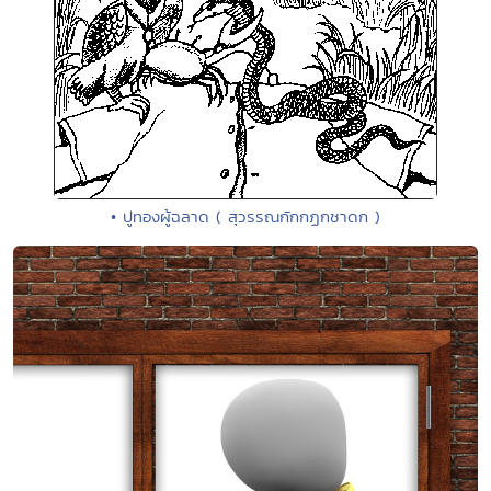
• ปูทองผู้ฉลาด ( สุวรรณกักกฏกชาดก )