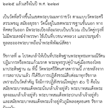
๒๓๒๕ แล้วเสร็จในปี พ.ศ. ๒๓๒๗
เป็นวัดที่สร้างขึ้นในเขตพระบรมมหาราชวัง ตามแบบวัดพระศรี
สรรเพชญ สมัยอยุธยา วัดนี้อยู่ในเขตพระราชฐานชั้นนอก ทาง
ทิศตะวันออก มีพระระเบียงล้อมรอบเป็นบริเวณ เป็นวัดคู่กรุงที่
ไม่มีพระสงฆ์จำพรรษา ใช้เป็นที่บวชนาคหลวง และประชุมข้า
ทูลละอองพระบาทถือน้ำพระพิพัฒน์สัตยา
รัชกาลที่ ๑ โปรดเกล้าให้เป็นที่ประดิษฐานพระพุทธมหามณีรัตน
ปฏิมากรหรือพระแก้วมรกต พระพุทธรูปคู่บ้านคู่เมืองของไทย
มาประดิษฐาน ณ ที่นี้ วัดพระศรีรัตนศาสดารามนี้ ภายหลังจาก
การสถาปนาแล้ว ก็ได้รับการปฏิสังขรณ์สืบต่อมาทุกรัชกาล
เพราะเป็นวัดสำคัญ จึงมีการปฏิสังขรณ์ใหญ่ทุก ๕๐ ปี คือใน
สมัยพระบาทสมเด็จพระนั่งเกล้าเจ้าอยู่หัว พระบาทสมเด็จพระ
จุลจอมเกล้าเจ้าอยู่หัว พระบาทสมเด็จพระปกเกล้าเจ้าอยู่หัว
และสมัยพระบาทสมเด็จพระเจ้าอยู่หัวภูมิพลอดุลยเดช รัชกาล