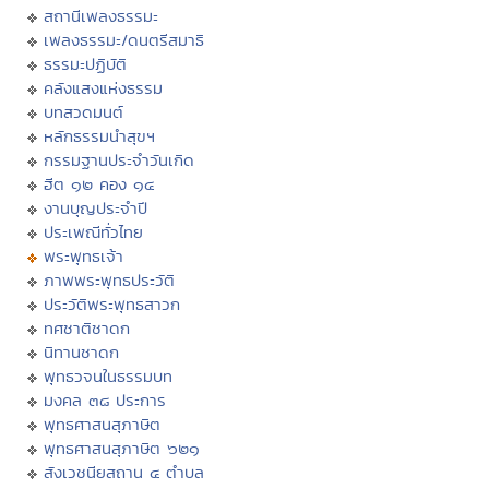
สถานีเพลงธรรมะ
เพลงธรรมะ/ดนตรีสมาธิ
ธรรมะปฏิบัติ
คลังแสงแห่งธรรม
บทสวดมนต์
หลักธรรมนำสุขฯ
กรรมฐานประจำวันเกิด
ฮีต ๑๒ คอง ๑๔
งานบุญประจำปี
ประเพณีทั่วไทย
พระพุทธเจ้า
ภาพพระพุทธประวัติ
ประวัติพระพุทธสาวก
ทศชาติชาดก
นิทานชาดก
พุทธวจนในธรรมบท
มงคล ๓๘ ประการ
พุทธศาสนสุภาษิต
พุทธศาสนสุภาษิต ๖๒๑
สังเวชนียสถาน ๔ ตำบล