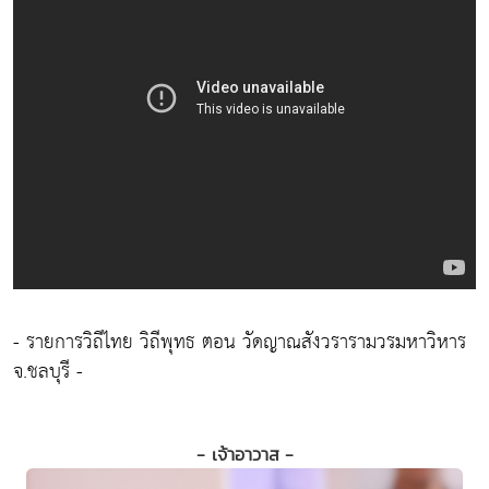
- รายการวิถีไทย วิถีพุทธ ตอน วัดญาณสังวรารามวรมหาวิหาร
จ.ชลบุรี -
- เจ้าอาวาส -