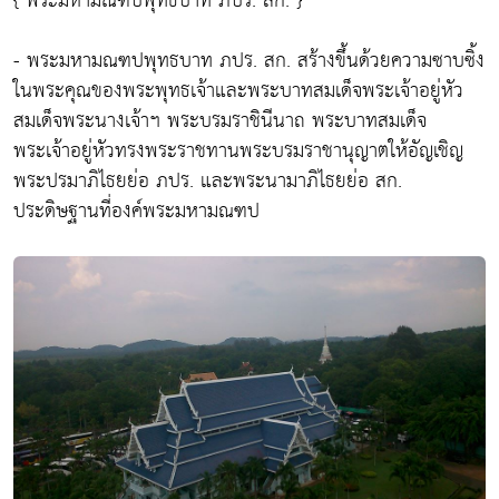
{ พระมหามณฑปพุทธบาท ภปร. สก. }
- พระมหามณฑปพุทธบาท ภปร. สก. สร้างขึ้นด้วยความซาบซิ้ง
ในพระคุณของพระพุทธเจ้าและพระบาทสมเด็จพระเจ้าอยู่หัว
สมเด็จพระนางเจ้าฯ พระบรมราชินีนาถ พระบาทสมเด็จ
พระเจ้าอยู่หัวทรงพระราชทานพระบรมราชานุญาตให้อัญเชิญ
พระปรมาภิไธยย่อ ภปร. และพระนามาภิไธยย่อ สก.
ประดิษฐานที่องค์พระมหามณฑป