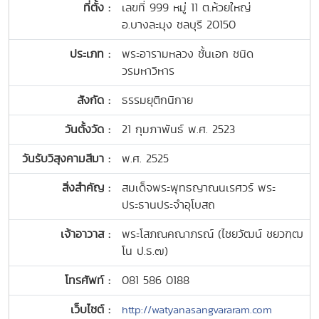
ที่ตั้ง :
เลขที่ 999 หมู่ 11 ต.ห้วยใหญ่
อ.บางละมุง ชลบุรี 20150
ประเภท :
พระอารามหลวง ชั้นเอก ชนิด
วรมหาวิหาร
สังกัด :
ธรรมยุติกนิกาย
วันตั้งวัด :
21 กุมภาพันธ์ พ.ศ. 2523
วันรับวิสุงคามสีมา :
พ.ศ. 2525
สิ่งสำคัญ :
สมเด็จพระพุทธญาณนเรศวร์ พระ
ประธานประจำอุโบสถ
เจ้าอาวาส :
พระโสภณคณาภรณ์ (ไชยวัฒน์ ชยวฑฺฒ
โน ป.ธ.๗)
โทรศัพท์ :
081 586 0188
เว็บไซต์ :
http://watyanasangvararam.com