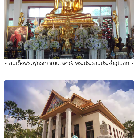
• สมเด็จพระพุทธญาณนเรศวร์ พระประธานประจำอุโบสถ •