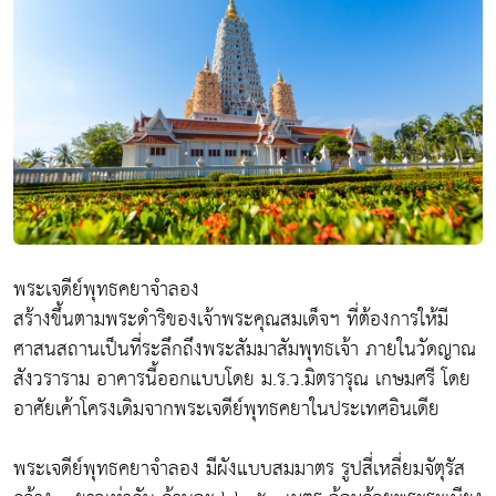
พระเจดีย์พุทธคยาจำลอง
สร้างขึ้นตามพระดำริของเจ้าพระคุณสมเด็จฯ ที่ต้องการให้มี
ศาสนสถานเป็นที่ระลึกถึงพระสัมมาสัมพุทธเจ้า ภายในวัดญาณ
สังวราราม อาคารนี้ออกแบบโดย ม.ร.ว.มิตรารุณ เกษมศรี โดย
อาศัยเค้าโครงเดิมจากพระเจดีย์พุทธคยาในประเทศอินเดีย
พระเจดีย์พุทธคยาจำลอง มีผังแบบสมมาตร รูปสี่เหลี่ยมจัตุรัส