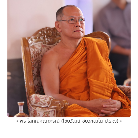
• พระโสภณคณาภรณ์ (ไชยวัฒน์ ชยวฑฺฒโน ป.ธ.๗) •