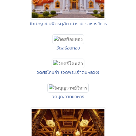
วัดเบญจมบพิตรดุสิตวนาราม ราชวรวิหาร
วัดสร้อยทอง
วัดศรีโคมคำ (วัดพระเจ้าตนหลวง)
วัดบุญวาทย์วิหาร