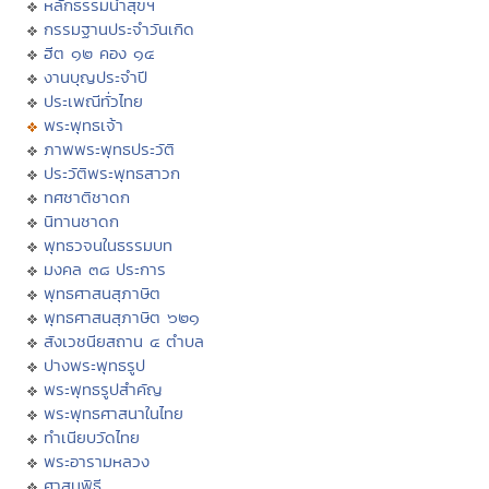
หลักธรรมนำสุขฯ
กรรมฐานประจำวันเกิด
ฮีต ๑๒ คอง ๑๔
งานบุญประจำปี
ประเพณีทั่วไทย
พระพุทธเจ้า
ภาพพระพุทธประวัติ
ประวัติพระพุทธสาวก
ทศชาติชาดก
นิทานชาดก
พุทธวจนในธรรมบท
มงคล ๓๘ ประการ
พุทธศาสนสุภาษิต
พุทธศาสนสุภาษิต ๖๒๑
สังเวชนียสถาน ๔ ตำบล
ปางพระพุทธรูป
พระพุทธรูปสำคัญ
พระพุทธศาสนาในไทย
ทำเนียบวัดไทย
พระอารามหลวง
ศาสนพิธี