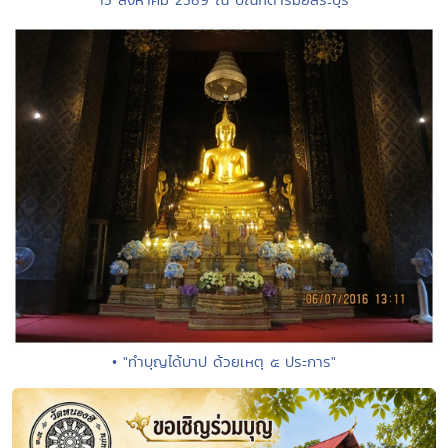
• "ทำบุญได้บาป ด้วยเหตุ ๕ ประการ"