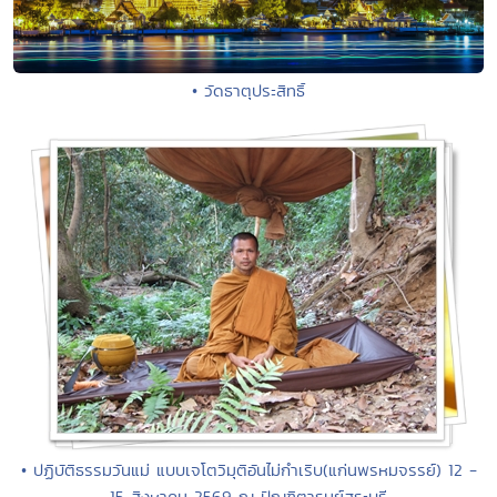
• วัดธาตุประสิทธิ์
• ปฏิบัติธรรมวันแม่ แบบเจโตวิมุติอันไม่กำเริบ(แก่นพรหมจรรย์) 12 -
15 สิงหาคม 2569 ณ ปัณฑิตารมย์สระบุรี