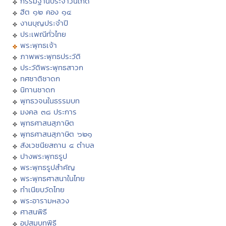
กรรมฐานประจำวันเกิด
ฮีต ๑๒ คอง ๑๔
งานบุญประจำปี
ประเพณีทั่วไทย
พระพุทธเจ้า
ภาพพระพุทธประวัติ
ประวัติพระพุทธสาวก
ทศชาติชาดก
นิทานชาดก
พุทธวจนในธรรมบท
มงคล ๓๘ ประการ
พุทธศาสนสุภาษิต
พุทธศาสนสุภาษิต ๖๒๑
สังเวชนียสถาน ๔ ตำบล
ปางพระพุทธรูป
พระพุทธรูปสำคัญ
พระพุทธศาสนาในไทย
ทำเนียบวัดไทย
พระอารามหลวง
ศาสนพิธี
อุปสมบทพิธี