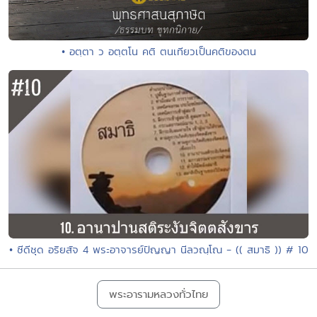
• อตฺตา ว อตฺตโน คติ ตนเทียวเป็นคติของตน
• ซีดีชุด อริยสัจ 4 พระอาจารย์ปัญญา นีลวณฺโณ - (( สมาธิ )) # 10
พระอารามหลวงทั่วไทย