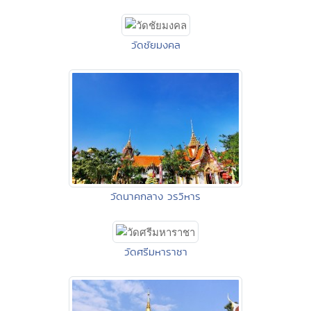
วัดชัยมงคล
วัดนาคกลาง วรวิหาร
วัดศรีมหาราชา