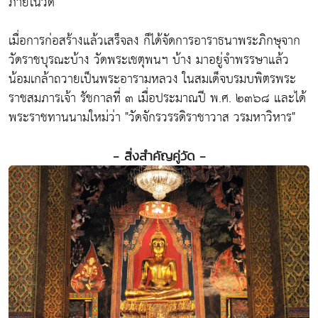
ภายในวัด
เมื่อการก่อสร้างแล้วเสร็จลง ก็ได้จัดการอาราธนาพระภิกษุจาก
วัดราชบุรณะบ้าง วัดพระเชตุพนฯ บ้าง มาอยู่จำพรรษาแล้ว
น้อมเกล้าถวายเป็นพระอารามหลวง ในสมเด็จบรมบพิตรพระ
ราชสมภารเจ้า รัชกาลที่ ๓ เมื่อประมาณปี พ.ศ. ๒๓๖๘ และได้
พระราชทานนามใหม่ว่า "วัดจักรวรรดิราชาวาส วรมหาวิหาร"
- สิ่งสำคัญคู่วัด -