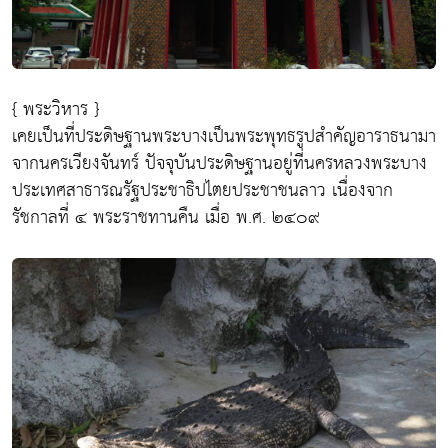
{ พระวิหาร }
เคยเป็นที่ประดิษฐานพระบางเป็นพระพุทธรูปสำคัญอาราธนามา
จากนครเวียงจันทร์ ปัจจุบันประดิษฐานอยู่ที่นครหลวงพระบาง
ประเทศสาธารณรัฐประชาธิปไตยประชาชนลาว เนื่องจาก
รัชกาลที่ ๔ พระราชทานคืน เมื่อ พ.ศ. ๒๔๐๙