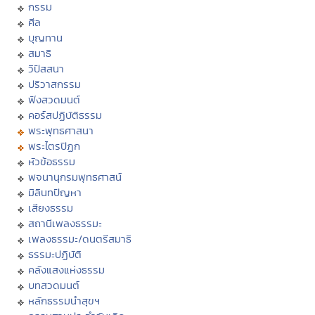
กรรม
ศีล
บุญทาน
สมาธิ
วิปัสสนา
ปริวาสกรรม
ฟังสวดมนต์
คอร์สปฏิบัติธรรม
พระพุทธศาสนา
พระไตรปิฏก
หัวข้อธรรม
พจนานุกรมพุทธศาสน์
มิลินทปัญหา
เสียงธรรม
สถานีเพลงธรรมะ
เพลงธรรมะ/ดนตรีสมาธิ
ธรรมะปฏิบัติ
คลังแสงแห่งธรรม
บทสวดมนต์
หลักธรรมนำสุขฯ