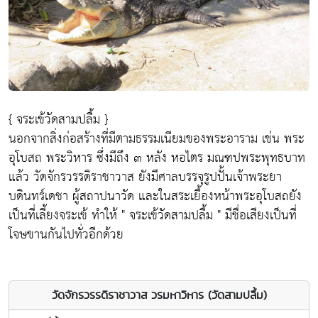
{ จระเข้วัดสามปลื้ม }
นอกจากสิ่งก่อสร้างที่มีตามธรรมเนียมของพระอาราม เช่น พระ
อุโบสถ พระวิหาร ซึ่งมีถึง ๓ หลัง หอไตร มณฑปพระพุทธบาท
แล้ว วัดจักรวรรดิราชาวาส ยังมีศาลบรรจุรูปปั้นเจ้าพระยา
บดินทร์เดชา ผู้สถาปนาวัด และในสระเยื้องหน้าพระอุโบสถยัง
เป็นที่เลี้ยงจระเข้ ทำให้ " จระเข้วัดสามปลื้ม " มีชื่อเสียงเป็นที่
โจษขานกันไปทั่วอีกด้วย
วัดจักรวรรดิราชาวาส วรมหาวิหาร (วัดสามปลื้ม)