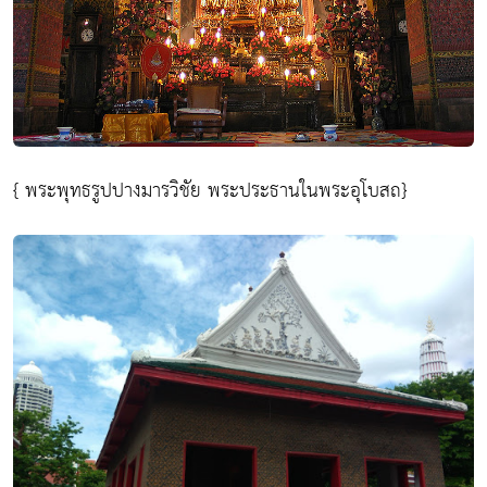
{ พระพุทธรูปปางมารวิชัย พระประธานในพระอุโบสถ}