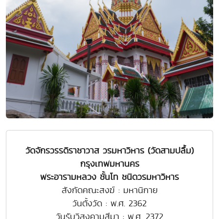
วัดจักรวรรดิราชาวาส วรมหาวิหาร (วัดสามปลื้ม)
กรุงเทพมหานคร
พระอารามหลวง ชั้นโท ชนิดวรมหาวิหาร
สังกัดคณะสงฆ์ : มหานิกาย
วันตั้งวัด : พ.ศ. 2362
วันรับวิสุงคามสีมา : พ.ศ. 2372