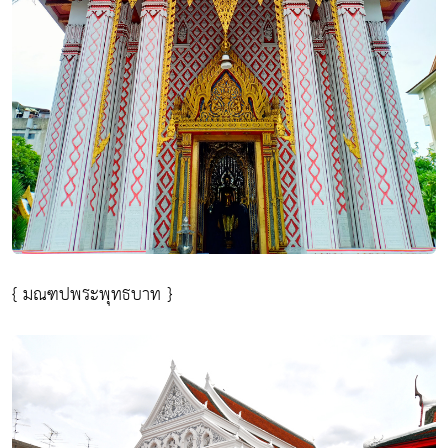
{ มณฑปพระพุทธบาท }