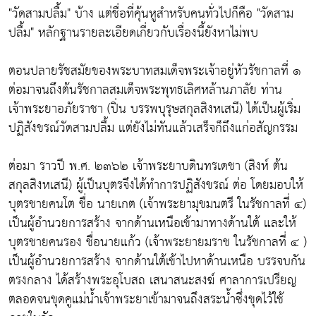
"วัดสามปลื้ม" บ้าง แต่ชื่อที่คุ้นหูสำหรับคนทั่วไปก็คือ "วัดสาม
ปลื้ม" หลักฐานรายละเอียดเกี่ยวกับเรื่องนี้ยังหาไม่พบ
ตอนปลายรัชสมัยของพระบาทสมเด็จพระเจ้าอยู่หัวรัชกาลที่ ๑
ต่อมาจนถึงต้นรัชกาลสมเด็จพระพุทธเลิศหล้านภาลัย ท่าน
เจ้าพระยาอภัยราชา (ปิ่น บรรพบุรุษสกุลสิงหเสนี) ได้เป็นผู้เริ่ม
ปฏิสังขรณ์วัดสามปลื้ม แต่ยังไม่ทันแล้วเสร็จก็ถึงแก่อสัญกรรม
ต่อมา ราวปี พ.ศ. ๒๓๖๒ เจ้าพระยาบดินทรเดชา (สิงห์ ต้น
สกุลสิงหเสนี) ผู้เป็นบุตรจึงได้ทำการปฏิสังขรณ์ ต่อ โดยมอบให้
บุตรชายคนโต ชื่อ นายเกต (เจ้าพระยามุขมนตรี ในรัชกาลที่ ๔)
เป็นผู้อำนวยการสร้าง จากด้านเหนือเข้ามาทางด้านใต้ และให้
บุตรชายคนรอง ชื่อนายแก้ว (เจ้าพระยายมราช ในรัชกาลที่ ๔ )
เป็นผู้อำนวยการสร้าง จากด้านใต้เข้าไปหาด้านเหนือ บรรจบกัน
ตรงกลาง ได้สร้างพระอุโบสถ เสนาสนะสงฆ์ ศาลาการเปรียญ
ตลอดจนขุดคูแม่น้ำเจ้าพระยาเข้ามาจนถึงสระน้ำซึ่งขุดไว้ใช้