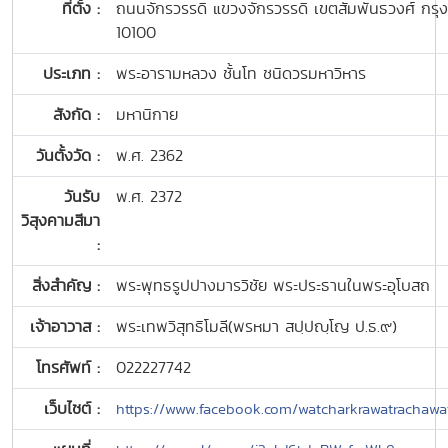
ที่ตั้ง :
ถนนจักรวรรดิ แขวงจักรวรรดิ เขตสัมพันธวงศ์ กร
10100
ประเภท :
พระอารามหลวง ชั้นโท ชนิดวรมหาวิหาร
สังกัด :
มหานิกาย
วันตั้งวัด :
พ.ศ. 2362
วันรับ
พ.ศ. 2372
วิสุงคามสีมา
:
สิ่งสำคัญ :
พระพุทธรูปปางมารวิชัย พระประธานในพระอุโบสถ
เจ้าอาวาส :
พระเทพวิสุทธิโมลี(พรหมา สปฺปญฺโญ ป.ธ.๙)
โทรศัพท์ :
022227742
เว็บไซต์ :
https://www.facebook.com/watcharkrawatrachaw