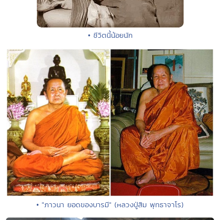
• ชีวิตนี้น้อยนัก
• "ภาวนา ยอดของบารมี" (หลวงปู่สิม พุทธาจาโร)