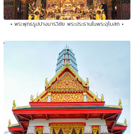
• พระพุทธรูปปางมารวิชัย พระประธานในพระอุโบสถ •