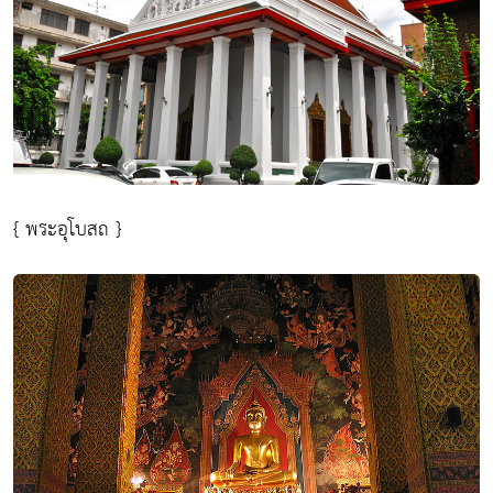
{ พระอุโบสถ }