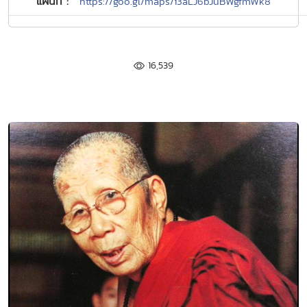
แผนที่ :
https://goo.gl/maps/i3aLJ6bJuBWgfmWk8
16,539