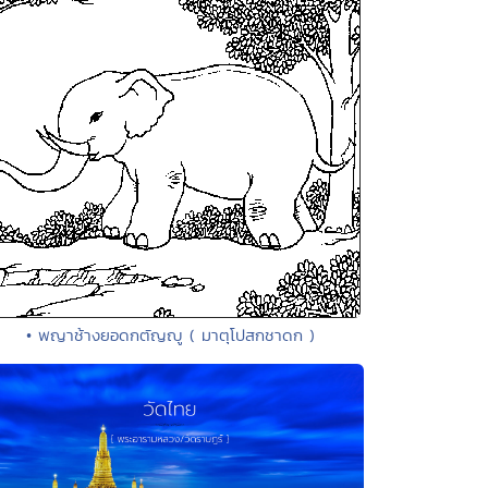
• พญาช้างยอดกตัญญู ( มาตุโปสกชาดก )