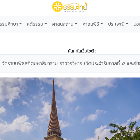
รรมศึกษา
คติธรรม
ศาสนสถาน
ศาสนพิธี
ประเพณี
บอ
ค้นหาในเว็บไซต์ :
วัดราชบพิธสถิตมหาสีมาราม ราชวรวิหาร (วัดประจำรัชกาลที่ ๕ และรัช