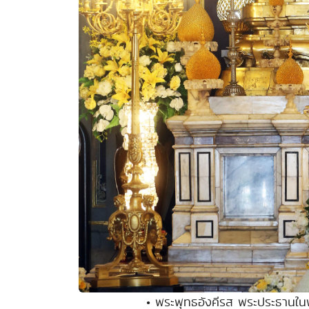
• พระพุทธอังคีรส พระประธานใ