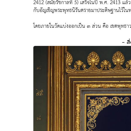
2412 (สมัยรัชกาลที่ 5) เสร็จในปี พ.ศ. 2413 แล
กับอัญเชิญพระพุทธนิรันตรายมาประดิษฐานไว้ใน
โดยภายในวัดแบ่งออกเป็น ๓ ส่วน คือ เขตพุทธ
- สิ