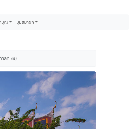
กบุญ
มุมสมาชิก
กาลที่ ๗)