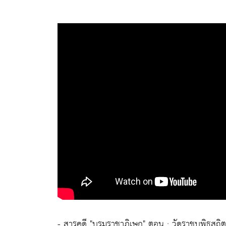
- สารคดี "บรมราชาภิเษก" ตอน : วัดราชบพิธสถิ