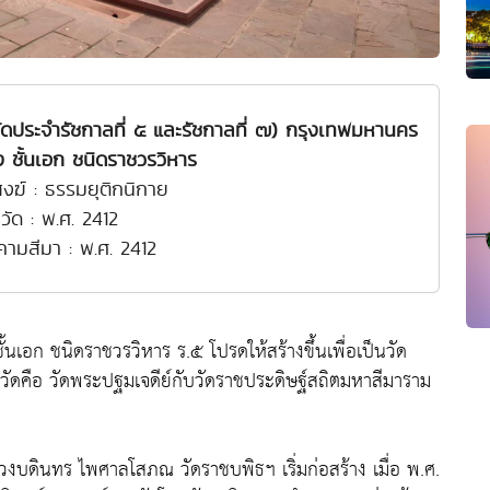
ัดประจำรัชกาลที่ ๕ และรัชกาลที่ ๗) กรุงเทพมหานคร
ชั้นเอก ชนิดราชวรวิหาร
งฆ์ : ธรรมยุติกนิกาย
้งวัด : พ.ศ. 2412
งคามสีมา : พ.ศ. 2412
เอก ชนิดราชวรวิหาร ร.๕ โปรดให้สร้างขึ้นเพื่อเป็นวัด
ดคือ วัดพระปฐมเจดีย์กับวัดราชประดิษฐ์สถิตมหาสีมาราม
วงบดินทร ไพศาลโสภณ วัดราชบพิธฯ เริ่มก่อสร้าง เมื่อ พ.ศ.