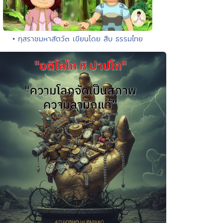
• กุสราชมหาสัตว์๓ เขียนโดย สืบ ธรรมไทย