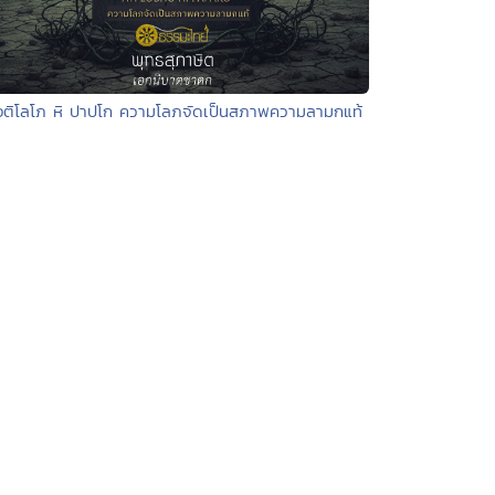
อติโลโภ หิ ปาปโก ความโลภจัดเป็นสภาพความลามกแท้