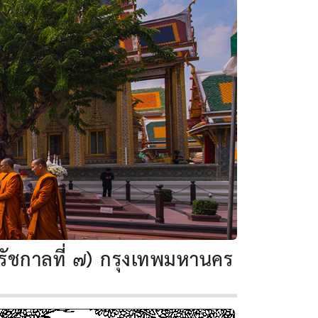
รัชกาลที่ ๗) กรุงเทพมหานคร