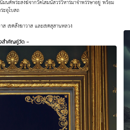
้วนิมนต์พระสงฆ์จากวัดโสมนัสวรวิหารมาจำพรรษาอยู่ พร้อม
พระอุโบสถ
าวาส เขตสังฆาวาส และเขตสุสานหลวง
่งสำคัญคู่วัด -