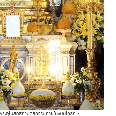
นพระอุโบสถสถาปัตยกรรมภายในแบบโกธิก •