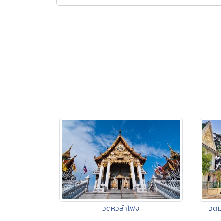
วัดหัวลำโพง
วัด