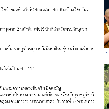
ป่าช้าหรือป่าดอนสำหรับฟังศพและเผาศพ ชาวบ้านเรียกกันว่า
ังคามุงจาก 2 หลังขึ้น เพื่อใช้เป็นที่สำหรับพระภิกษุสวด
เวณนั้น ราษฎรในหมู่บ้านจึงนิมนต์ให้อยู่ประจำและร่วมกัน
•
ป็นวัดในปี พ.ศ. 2447
เป็นพระอารามหลวงชั้นตรี ชนิดสามัญ
สรรค์ เป็นพระประธานองค์เดียวของจังหวัดสุราษฎร์ธานี
อดุลยเดชมหาราช บรมนาถบพิตร (รัชกาลที่ 9) ทรงเททอง