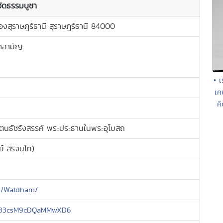
วัดธรรมบูชา
งสุราษฎร์ธานี สุราษฎร์ธานี 84000
ิดสามัญ
• เ
เคย
คิ
นธัชรังสรรค์ พระประธานในพระอุโบสถ
 สิริจนฺโท)
m/Watdham/
l/k33csM9cDQaMMwXD6