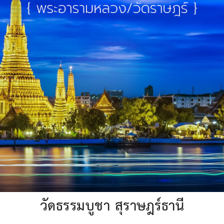
วัดธรรมบูชา สุราษฎร์ธานี