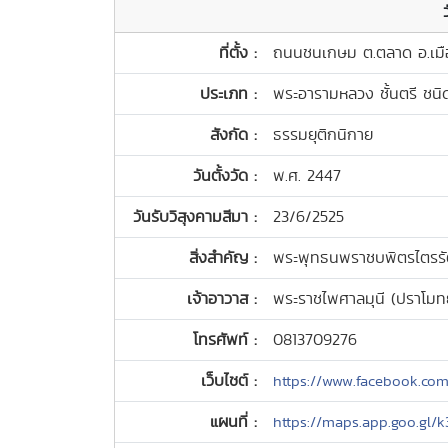
ที่ตั้ง :
ถนนชนเกษม ต.ตลาด อ.เมือ
ประเภท :
พระอารามหลวง ชั้นตรี ชน
สังกัด :
ธรรมยุติกนิกาย
วันตั้งวัด :
พ.ศ. 2447
วันรับวิสุงคามสีมา :
23/6/2525
สิ่งสำคัญ :
พระพุทธนพราชบพิตรไตรรัต
เจ้าอาวาส :
พระราชไพศาลมุนี (ปราโมทย์
โทรศัพท์ :
0813709276
เว็บไซต์ :
https://www.facebook.co
แผนที่ :
https://maps.app.goo.g