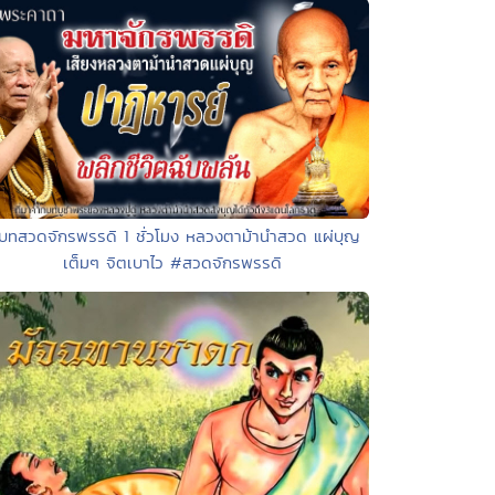
 บทสวดจักรพรรดิ 1 ชั่วโมง หลวงตาม้านำสวด แผ่บุญ
เต็มๆ จิตเบาไว #สวดจักรพรรดิ