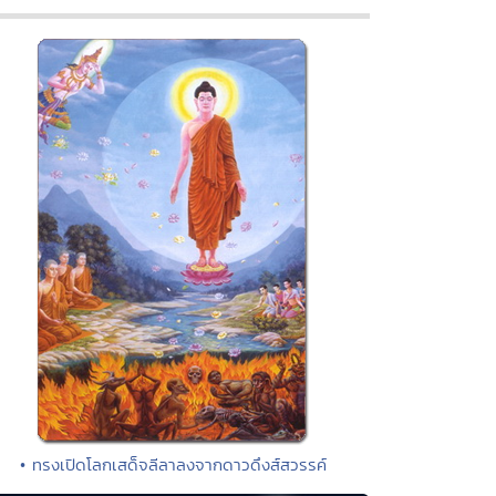
• ทรงเปิดโลกเสด็จลีลาลงจากดาวดึงส์สวรรค์