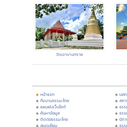
วัดเขาบางทราย
หน้าแรก
บอก
ทีมงานธรรมะไทย
สถา
แผนผังเว็บไซต์
ธรร
ค้นหาข้อมูล
ธรร
ติดต่อธรรมะไทย
นิทา
สมุดเยี่ยม
ธรร