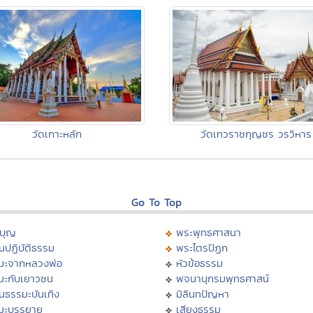
วัดเกาะหลัก
วัดเทวราชกุญชร วรวิหาร
Go To Top
บุญ
พระพุทธศาสนา
นปฏิบัติธรรม
พระไตรปิฏก
มะจากหลวงพ่อ
หัวข้อธรรม
มะกับเยาวชน
พจนานุกรมพุทธศาสน์
นธรรมะบันเทิง
มิลินทปัญหา
มะบรรยาย
เสียงธรรม