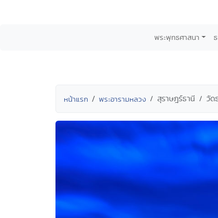
พระพุทธศาสนา
ธ
สุราษฎร์ธานี
วัด
หน้าแรก
พระอารามหลวง