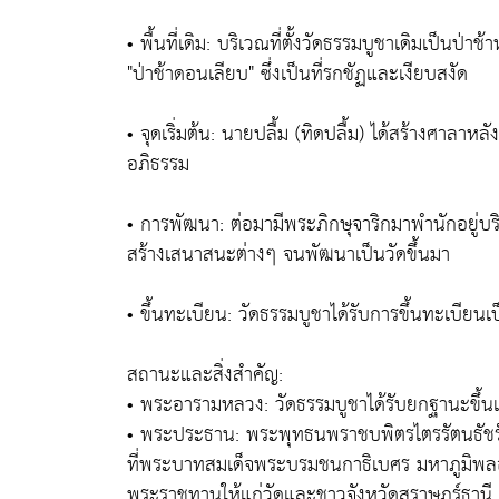
• พื้นที่เดิม: บริเวณที่ตั้งวัดธรรมบูชาเดิมเป็น
"ป่าช้าดอนเลียบ" ซึ่งเป็นที่รกชัฏและเงียบสงัด
• จุดเริ่มต้น: นายปลื้ม (ทิดปลื้ม) ได้สร้างศาลาหล
อภิธรรม
• การพัฒนา: ต่อมามีพระภิกษุจาริกมาพำนักอยู่บริ
สร้างเสนาสนะต่างๆ จนพัฒนาเป็นวัดขึ้นมา
• ขึ้นทะเบียน: วัดธรรมบูชาได้รับการขึ้นทะเบียนเ
สถานะและสิ่งสำคัญ:
• พระอารามหลวง: วัดธรรมบูชาได้รับยกฐานะขึ้น
• พระประธาน: พระพุทธนพราชบพิตรไตรรัตนธัชรัง
ที่พระบาทสมเด็จพระบรมชนกาธิเบศร มหาภูมิพล
พระราชทานให้แก่วัดและชาวจังหวัดสุราษฎร์ธานี