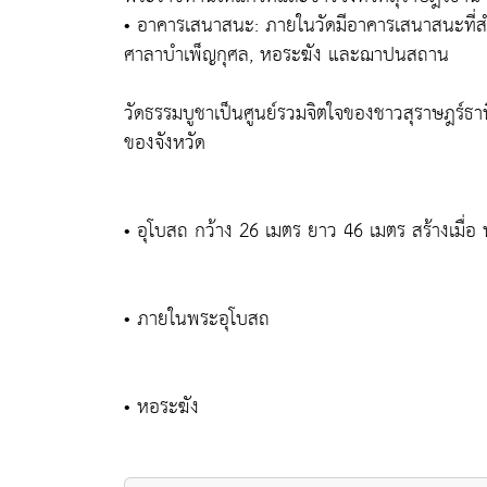
• อาคารเสนาสนะ: ภายในวัดมีอาคารเสนาสนะที่สำ
ศาลาบำเพ็ญกุศล, หอระฆัง และฌาปนสถาน
วัดธรรมบูชาเป็นศูนย์รวมจิตใจของชาวสุราษฎร์
ของจังหวัด
• อุโบสถ กว้าง 26 เมตร ยาว 46 เมตร สร้างเมื่อ
• ภายในพระอุโบสถ
• หอระฆัง