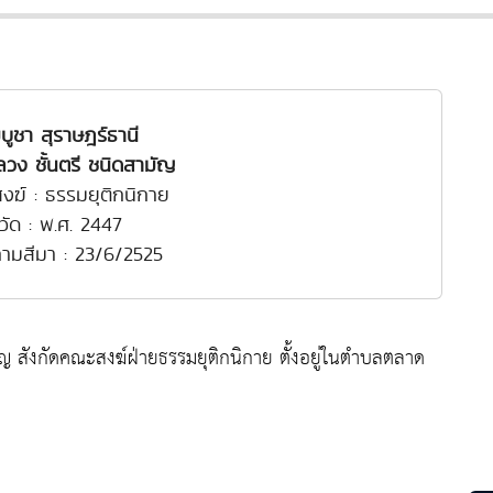
บูชา สุราษฎร์ธานี
วง ชั้นตรี ชนิดสามัญ
งฆ์ : ธรรมยุติกนิกาย
งวัด : พ.ศ. 2447
งคามสีมา : 23/6/2525
ญ สังกัดคณะสงฆ์ฝ่ายธรรมยุติกนิกาย ตั้งอยู่ในตำบลตลาด